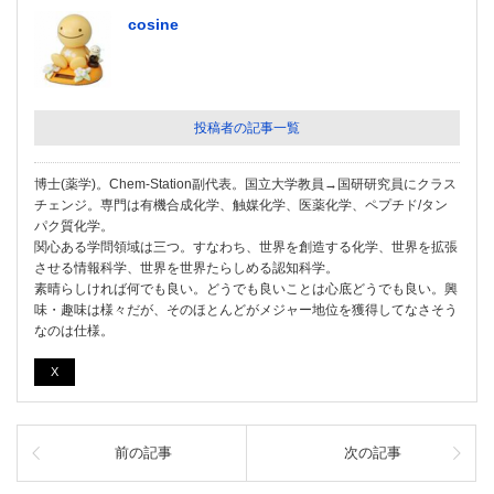
cosine
投稿者の記事一覧
博士(薬学)。Chem-Station副代表。国立大学教員→国研研究員にクラス
チェンジ。専門は有機合成化学、触媒化学、医薬化学、ペプチド/タン
パク質化学。
関心ある学問領域は三つ。すなわち、世界を創造する化学、世界を拡張
させる情報科学、世界を世界たらしめる認知科学。
素晴らしければ何でも良い。どうでも良いことは心底どうでも良い。興
味・趣味は様々だが、そのほとんどがメジャー地位を獲得してなさそう
なのは仕様。
X
前の記事
次の記事