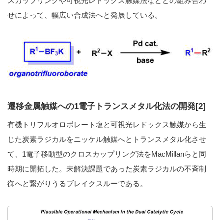
スカップリングや可視光レドックス触媒法などとの組み合わ
せによって、幅広い合成法へと発展している。
遷移金属触媒への1電子トランスメタル化法の開発[2]
有機トリフルオロボレート塩と可視光レドックス触媒から生
じた炭素ラジカルをニッケル触媒へとトランスメタル化させ
て、1電子移動型のクロスカップリング法をMacMillanらと同
時期に開拓した。未解決課題であった炭素ラジカルの不斉制
御へと繋がりうるブレイクスルーである。