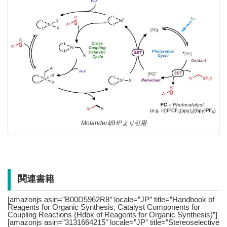
Molander研HPより引用
関連書籍
[amazonjs asin=”B00D5962R8″ locale=”JP” title=”Handbook of
Reagents for Organic Synthesis, Catalyst Components for
Coupling Reactions (Hdbk of Reagents for Organic Synthesis)”]
[amazonjs asin=”3131664215″ locale=”JP” title=”Stereoselective