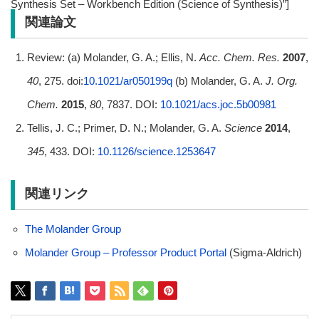
Synthesis Set – Workbench Edition (Science of Synthesis)”]
関連論文
Review: (a) Molander, G. A.; Ellis, N.
Acc. Chem. Res.
2007
,
40
, 275. doi:
10.1021/ar050199q
(b) Molander, G. A.
J. Org.
Chem.
2015
,
80
, 7837. DOI:
10.1021/acs.joc.5b00981
Tellis, J. C.; Primer, D. N.; Molander, G. A.
Science
2014
,
345
, 433. DOI:
10.1126/science.1253647
関連リンク
The Molander Group
Molander Group – Professor Product Portal
(Sigma-Aldrich)