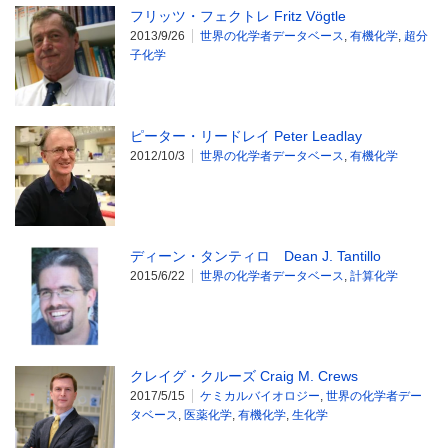
フリッツ・フェクトレ Fritz Vögtle
2013/9/26
世界の化学者データベース
,
有機化学
,
超分
子化学
ピーター・リードレイ Peter Leadlay
2012/10/3
世界の化学者データベース
,
有機化学
ディーン・タンティロ Dean J. Tantillo
2015/6/22
世界の化学者データベース
,
計算化学
クレイグ・クルーズ Craig M. Crews
2017/5/15
ケミカルバイオロジー
,
世界の化学者デー
タベース
,
医薬化学
,
有機化学
,
生化学