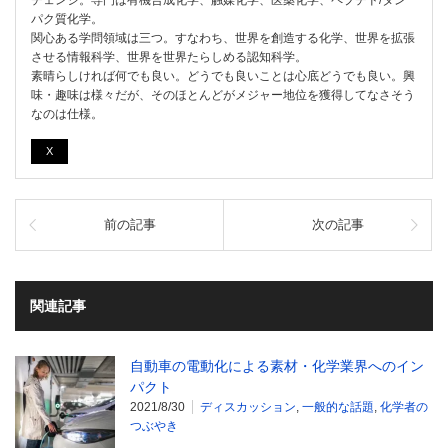
チェンジ。専門は有機合成化学、触媒化学、医薬化学、ペプチド/タン
パク質化学。
関心ある学問領域は三つ。すなわち、世界を創造する化学、世界を拡張
させる情報科学、世界を世界たらしめる認知科学。
素晴らしければ何でも良い。どうでも良いことは心底どうでも良い。興
味・趣味は様々だが、そのほとんどがメジャー地位を獲得してなさそう
なのは仕様。
X
前の記事
次の記事
関連記事
自動車の電動化による素材・化学業界へのイン
パクト
2021/8/30
ディスカッション
,
一般的な話題
,
化学者の
つぶやき