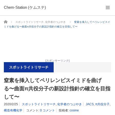
Chem-Station (ケムステ)
ホーム
スポットライトリサーチ
,
化学者のつぶやき
窒素を挿入してペリレンビスイ
ミドを曲げる〜曲面π共役分子の新設計指針の確立を目指して〜
[スポンサーリンク]
スポットライトリサーチ
窒素を挿入してペリレンビスイミドを曲げ
る〜曲面π共役分子の新設計指針の確立を目指
して〜
2020/2/25
スポットライトリサーチ
,
化学者のつぶやき
JACS
,
π共役分子
,
構造有機化学
コメント:
0 コメント
投稿者:
cosine