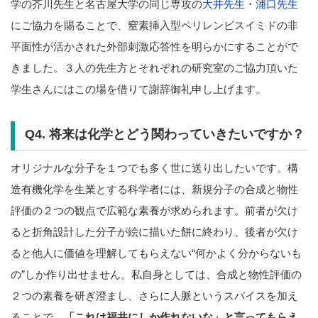
学の芥川先生と名古屋大学の同じ専攻の
大井先生
・
浦口先生
にご協力を賜ることで、窒素挿入型ペリレンビスイミドの非
平面性が活かされた外部刺激応答性を明らかにすることがで
きました。３人の先生方とそれぞれの研究室のご協力頂いた
学生さんにはこの場を借りて謝辞御礼申し上げます。
Q4. 将来は化学とどう関わっていきたいですか？
オリジナルな分子を１つでも多く世に送り出したいです。構
造有機化学を生業とする科学者には、新規分子の合成と物性
評価の２つの観点で広範な素養が求められます。前者が欠け
ると折角設計した分子が絵に描いた餅に終わり、後者が欠け
ると他人に価値を理解してもらえない“何かよく分からないも
の”しか作り出せません。私自身としては、合成と物性評価の
２つの素養を研ぎ澄まし、さらに人脈というスパイスを加え
ることで、
「これは福井にしか作れないな」と言ってもらえ