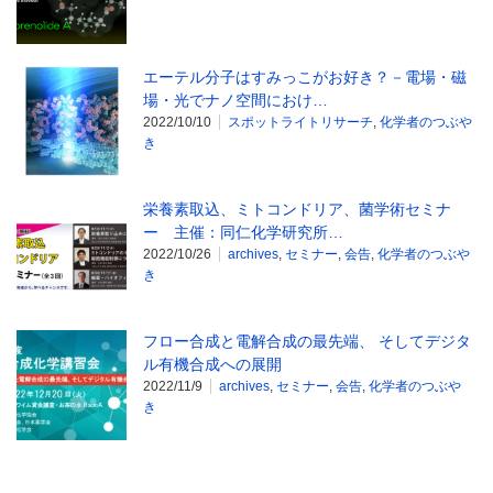
エーテル分子はすみっこがお好き？－電場・磁
場・光でナノ空間におけ…
2022/10/10
スポットライトリサーチ
,
化学者のつぶや
き
栄養素取込、ミトコンドリア、菌学術セミナ
ー 主催：同仁化学研究所…
2022/10/26
archives
,
セミナー
,
会告
,
化学者のつぶや
き
フロー合成と電解合成の最先端、 そしてデジタ
ル有機合成への展開
2022/11/9
archives
,
セミナー
,
会告
,
化学者のつぶや
き