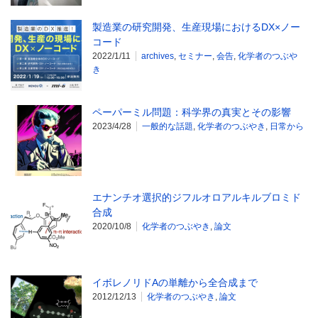
製造業の研究開発、生産現場におけるDX×ノー
コード
2022/1/11
archives
,
セミナー
,
会告
,
化学者のつぶや
き
ペーパーミル問題：科学界の真実とその影響
2023/4/28
一般的な話題
,
化学者のつぶやき
,
日常から
エナンチオ選択的ジフルオロアルキルブロミド
合成
2020/10/8
化学者のつぶやき
,
論文
イボレノリドAの単離から全合成まで
2012/12/13
化学者のつぶやき
,
論文