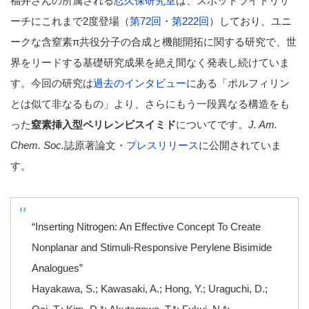
福井さんの所属される
忍久保研究室
は、スポットライトリサ
ーチにこれまで2度登場（
第72回
・
第222回
）しており、ユニ
ークな含窒素π共役分子の合成と機能開拓に関する研究で、世
界をリードする基礎研究成果を絶え間なく発表し続けていま
す。今回の研究は
過去のインタビュー
にある「ポルフィリン
とは似て非なるもの」より、さらにもう一段異なる構造をも
った
窒素挿入型ペリレンビスイミド
についてです。
J. Am.
Chem. Soc.
誌原著論文・
プレスリリース
に公開されていま
す。
“Inserting Nitrogen: An Effective Concept To Create
Nonplanar and Stimuli-Responsive Perylene Bisimide
Analogues”
Hayakawa, S.; Kawasaki, A.; Hong, Y.; Uraguchi, D.;