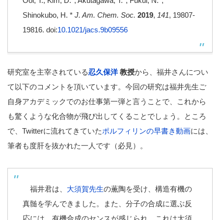
Ooi, T.; Kim, D.*; Akutagawa, T.*; Fukui, N.*;
Shinokubo, H. *
J. Am. Chem. Soc.
2019
,
141
, 19807-
19816. doi:
10.1021/jacs.9b09556
研究室を主宰されている
忍久保洋
教授
から、福井さんについ
て以下のコメントを頂いています。今回の研究は福井先生ご
自身アカデミックでのお仕事第一弾と言うことで、これから
も驚くような化合物が飛び出してくることでしょう。ところ
で、Twitterに流れてきていた
ポルフィリンの早書き動画
には、
筆者も度肝を抜かれた一人です（必見）。
福井君は、
大須賀先生
の薫陶を受け、構造有機の
真髄を学んできました。また、分子の合成に選ぶ反
応には、有機合成のセンスが感じられ、これは大須