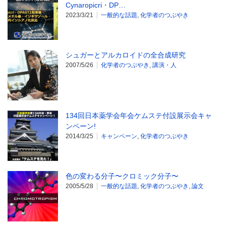
Cynaropicri・DP…
2023/3/21
一般的な話題
,
化学者のつぶやき
シュガーとアルカロイドの全合成研究
2007/5/26
化学者のつぶやき
,
講演・人
134回日本薬学会年会ケムステ付設展示会キャ
ンペーン!
2014/3/25
キャンペーン
,
化学者のつぶやき
色の変わる分子〜クロミック分子〜
2005/5/28
一般的な話題
,
化学者のつぶやき
,
論文