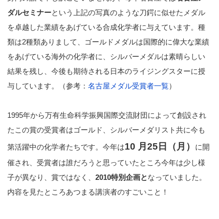
ダルセミナー
という上記の写真のような刀鍔に似せたメダル
を卓越した業績をあげている合成化学者に与えています。種
類は2種類ありまして、ゴールドメダルは国際的に偉大な業績
をあげている海外の化学者に、シルバーメダルは素晴らしい
結果を残し、今後も期待される日本のライジングスターに授
与しています。（参考：
名古屋メダル受賞者一覧
）
1995年から万有生命科学振興国際交流財団によって創設され
たこの賞の受賞者はゴールド、シルバーメダリスト共に今も
10 月25日（月）
第活躍中の化学者たちです。今年は
に開
催され、受賞者は誰だろうと思っていたところ今年は少し様
子が異なり、賞ではなく、
2010特別企画と
なっていました。
内容を見たところあつまる講演者のすごいこと！