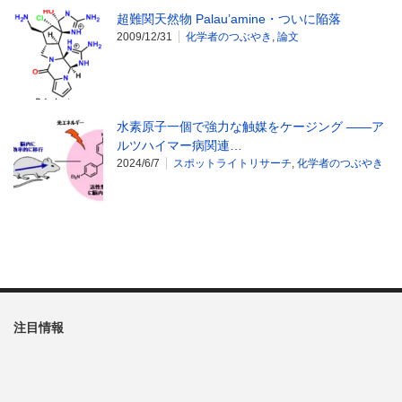
超難関天然物 Palau’amine・ついに陥落
2009/12/31
化学者のつぶやき
,
論文
水素原子一個で強力な触媒をケージング ――ア
ルツハイマー病関連…
2024/6/7
スポットライトリサーチ
,
化学者のつぶやき
注目情報