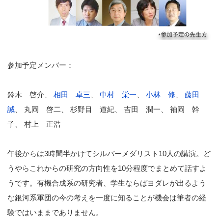
参加予定メンバー：
鈴木 啓介、
相田 卓三
、
中村 栄一
、
小林 修
、
藤田
誠
、 丸岡 啓二、 杉野目 道紀、 吉田 潤一、 袖岡 幹
子、 村上 正浩
午後からは3時間半かけてシルバーメダリスト10人の講演。ど
うやらこれからの研究の方向性を10分程度でまとめて話すよ
うです。有機合成系の研究者、学生ならばヨダレが出るよう
な銀河系軍団の今の考えを一度に知ることが機会は筆者の経
験ではいままでありません。