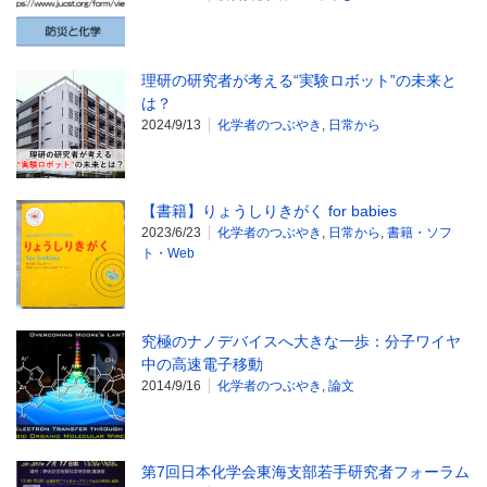
理研の研究者が考える“実験ロボット”の未来と
は？
2024/9/13
化学者のつぶやき
,
日常から
【書籍】りょうしりきがく for babies
2023/6/23
化学者のつぶやき
,
日常から
,
書籍・ソフ
ト・Web
究極のナノデバイスへ大きな一歩：分子ワイヤ
中の高速電子移動
2014/9/16
化学者のつぶやき
,
論文
第7回日本化学会東海支部若手研究者フォーラム