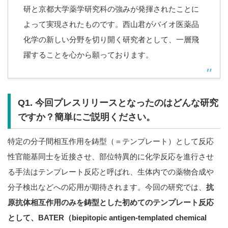
研と京都大学薬学研究科の強みが発揮されたことに
よって実現
されたものです。
西山君がバイオ医薬品
化学の新しい分野を切り開く研究者として、
一層飛
躍することを心から願っております。
Q1. 今回プレスリリースとなったのはどんな研究
ですか？簡単にご説明ください。
特定の分子間相互作用を鋳型（＝テンプレート）として反応
性官能基同士を近接させ、部位特異的に化学反応を進行させ
る手法はテンプレート反応と呼ばれ、生体内での薬物合成や
分子検出などへの応用が期待されます。今回の研究では、
抗
原抗体相互作用のみを鋳型とした初めてのテンプレート反応
として、BATER（biepitopic antigen-templated chemical