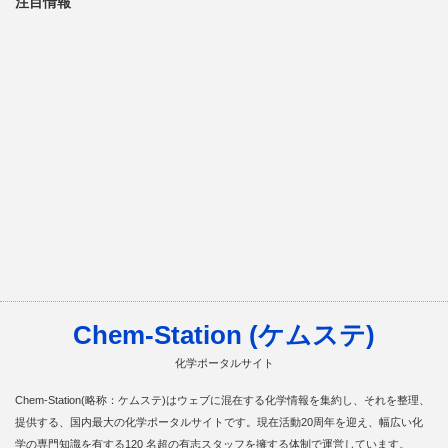
注目情報
Chem-Station (ケムステ)
化学ポータルサイト
Chem-Station(略称：ケムステ)はウェブに混在する化学情報を集約し、それを整理、
提供する、国内最大の化学ポータルサイトです。現在活動20周年を迎え、幅広い化
学の専門知識を有する120 名超の有志スタッフを擁する体制で運営しています。