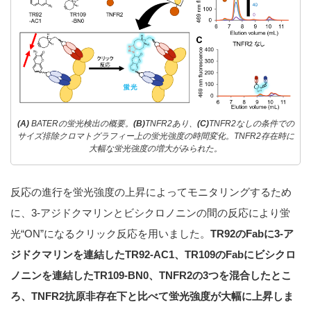
(A)
BATERの蛍光検出の概要。
(B)
TNFR2あり、
(C)
TNFR2なしの条件での
サイズ排除クロマトグラフィー上の蛍光強度の時間変化。TNFR2存在時に
大幅な蛍光強度の増大がみられた。
反応の進行を蛍光強度の上昇によってモニタリングするため
に、3-アジドクマリンとビシクロノニンの間の反応により蛍
光“ON”になるクリック反応を用いました。
TR92のFabに3-ア
ジドクマリンを連結したTR92-AC1、TR109のFabにビシクロ
ノニンを連結したTR109-BN0、TNFR2の3つを混合したとこ
ろ、TNFR2抗原非存在下と比べて蛍光強度が大幅に上昇しま