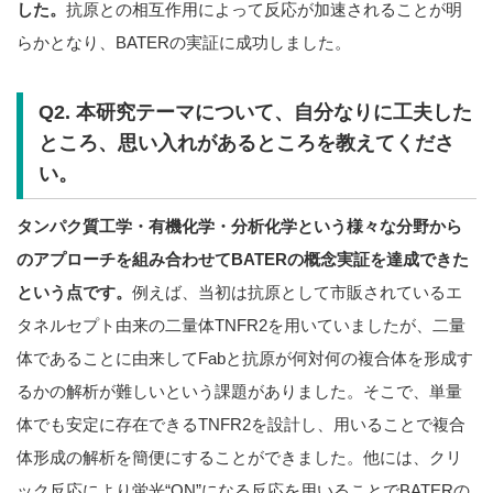
した。
抗原との相互作用によって反応が加速されることが明
らかとなり、BATERの実証に成功しました。
Q2. 本研究テーマについて、自分なりに工夫した
ところ、思い入れがあるところを教えてくださ
い。
タンパク質工学・有機化学・分析化学という様々な分野から
のアプローチを組み合わせてBATERの概念実証を達成できた
という点です。
例えば、当初は抗原として市販されているエ
タネルセプト由来の二量体TNFR2を用いていましたが、二量
体であることに由来してFabと抗原が何対何の複合体を形成す
るかの解析が難しいという課題がありました。そこで、単量
体でも安定に存在できるTNFR2を設計し、用いることで複合
体形成の解析を簡便にすることができました。他には、クリ
ック反応により蛍光“ON”になる反応を用いることでBATERの