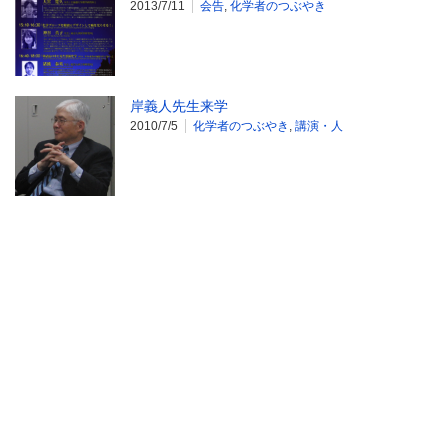
2013/7/11
会告
,
化学者のつぶやき
岸義人先生来学
2010/7/5
化学者のつぶやき
,
講演・人