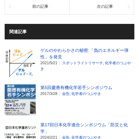
前の記事
次の記事
関連記事
ゲルのやわらかさの秘密:「負のエネルギー弾
性」を発見
2021/5/21
スポットライトリサーチ
,
化学者のつぶや
き
第5回慶應有機化学若手シンポジウム
2017/3/28
会告
,
化学者のつぶやき
第17回日本化学連合シンポジウム「防災と化
学」
2024/2/21
会告
,
化学者のつぶやき