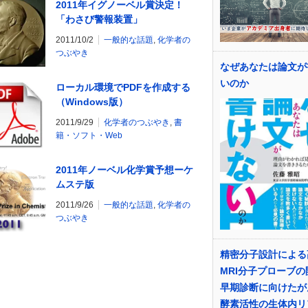
2011年イグノーベル賞決定！
「わさび警報装置」
2011/10/2
一般的な話題
,
化学者の
つぶやき
なぜあなたは論文が
いのか
ローカル環境でPDFを作成する
（Windows版）
2011/9/29
化学者のつぶやき
,
書
籍・ソフト・Web
2011年ノーベル化学賞予想ーケ
ムステ版
2011/9/26
一般的な話題
,
化学者の
つぶやき
精密分子設計による
MRI分子プローブの
早期診断に向けたが
酵素活性の生体内リ