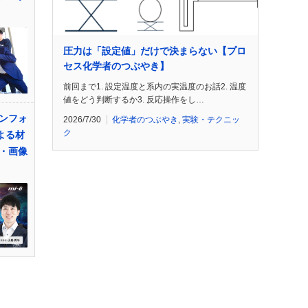
圧力は「設定値」だけで決まらない【プロ
セス化学者のつぶやき】
前回まで1. 設定温度と系内の実温度のお話2. 温度
値をどう判断するか3. 反応操作をし…
ンフォ
2026/7/30
化学者のつぶやき
,
実験・テクニッ
ク
よる材
・画像