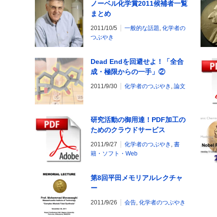
ノーベル化学賞2011候補者一覧
まとめ
2011/10/5
一般的な話題
,
化学者の
つぶやき
Dead Endを回避せよ！「全合
成・極限からの一手」②
2011/9/30
化学者のつぶやき
,
論文
研究活動の御用達！PDF加工の
ためのクラウドサービス
2011/9/27
化学者のつぶやき
,
書
籍・ソフト・Web
第8回平田メモリアルレクチャ
ー
2011/9/26
会告
,
化学者のつぶやき