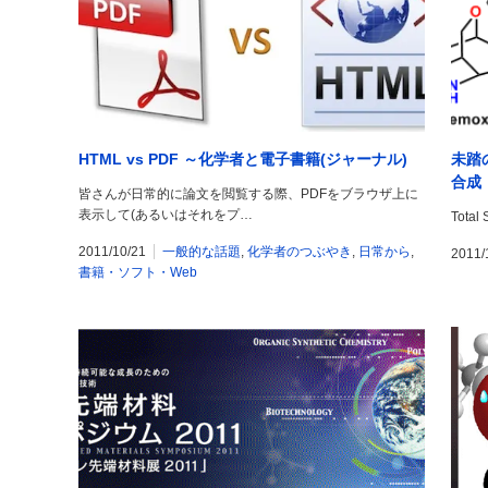
HTML vs PDF ～化学者と電子書籍(ジャーナル)
未踏
合成
皆さんが日常的に論文を閲覧する際、PDFをブラウザ上に
表示して(あるいはそれをプ…
Total
2011/10/21
一般的な話題
,
化学者のつぶやき
,
日常から
,
2011/
書籍・ソフト・Web