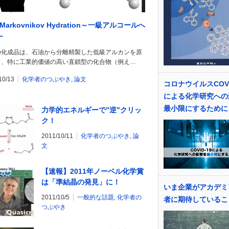
i-Markovnikov Hydration～一級アルコールへ
～
の化成品は、石油から分離精製した低級アルカンを原
し、特に工業的価値の高い直鎖型の化合物（例え…
10/13
化学者のつぶやき
,
論文
コロナウイルスCOVI
による化学研究への
最小限にするために
力学的エネルギーで”逆”クリッ
ク！
2011/10/11
化学者のつぶやき
,
論
文
【速報】2011年ノーベル化学賞
は「準結晶の発見」に！
いま企業がアカデミ
2011/10/5
一般的な話題
,
化学者の
者に期待しているこ
つぶやき