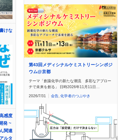
書けな
第43回メディシナルケミストリーシンポジ
ウム@京都
テーマ「創薬化学の新たな潮流 多彩なアプロー
チで未来を創る」 日時2026年11月11日…
2026/7/31
会告
,
化学者のつぶやき
高感度
開発 ~
ん関連
アルタ