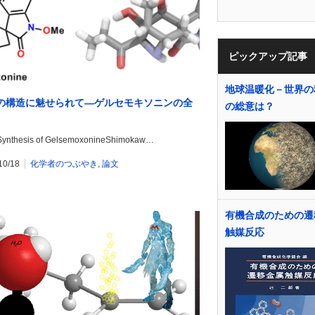
ピックアップ記事
地球温暖化－世界の
の構造に魅せられて―ゲルセモキソニンの全
の総意は？
 Synthesis of GelsemoxonineShimokaw…
10/18
化学者のつぶやき
,
論文
有機合成のための遷
触媒反応