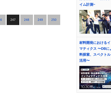
イム計測~
46
247
248
249
250
材料開発におけるイ
マティクス 〜DBに
料探索、スペクトル
活用〜