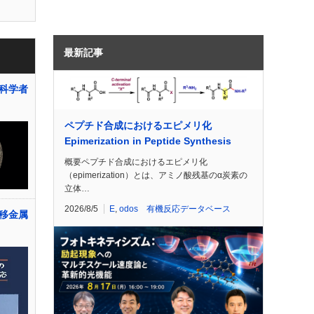
最新記事
科学者
ペプチド合成におけるエピメリ化
Epimerization in Peptide Synthesis
概要ペプチド合成におけるエピメリ化
（epimerization）とは、アミノ酸残基のα炭素の
立体…
2026/8/5
E
,
odos 有機反応データベース
移金属