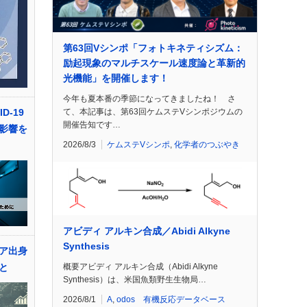
第63回Vシンポ「フォトキネティシズム：
励起現象のマルチスケール速度論と革新的
光機能」を開催します！
今年も夏本番の季節になってきましたね！ さ
て、本記事は、第63回ケムステVシンポジウムの
D-19
開催告知です…
影響を
2026/8/3
ケムステVシンポ
,
化学者のつぶやき
アビディ アルキン合成／Abidi Alkyne
Synthesis
ア出身
概要アビディ アルキン合成（Abidi Alkyne
と
Synthesis）は、米国魚類野生生物局…
2026/8/1
A
,
odos 有機反応データベース