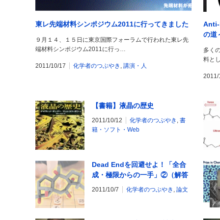
東レ先端材料シンポジウム2011に行ってきました
Ant
の道
９月１４、１５日に東京国際フォーラムで行われた東レ先
端材料シンポジウム2011に行っ…
多く
料と
2011/10/17
化学者のつぶやき
,
講演・人
2011/
【書籍】液晶の歴史
2011/10/12
化学者のつぶやき
,
書
籍・ソフト・Web
Dead Endを回避せよ！「全合
成・極限からの一手」②（解答
編）
2011/10/7
化学者のつぶやき
,
論文