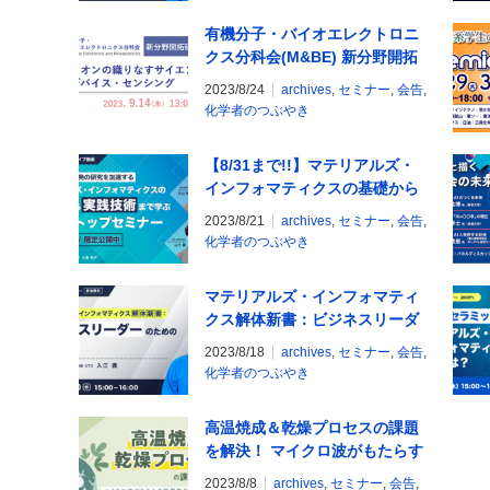
有機分子・バイオエレクトロニ
クス分科会(M&BE) 新分野開拓
研究会2023 「電子とイオンの
2023/8/24
archives
,
セミナー
,
会告
,
織りなすサイエンス： 材料・デ
化学者のつぶやき
バイス・センシング」
【8/31まで!!】マテリアルズ・
インフォマティクスの基礎から
実践技術まで学ぶワンストップ
2023/8/21
archives
,
セミナー
,
会告
,
セミナー｜期間限定アーカイブ
化学者のつぶやき
配信
マテリアルズ・インフォマティ
クス解体新書：ビジネスリーダ
ーのためのガイド
2023/8/18
archives
,
セミナー
,
会告
,
化学者のつぶやき
高温焼成＆乾燥プロセスの課題
を解決！ マイクロ波がもたらす
脱炭素化と品質向上
2023/8/8
archives
,
セミナー
,
会告
,