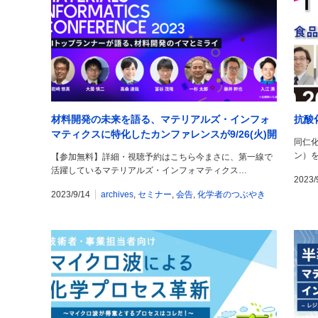
材料開発の未来を語る、マテリアルズ・インフォ
抗酸
マティクスに特化したカンファレンスが9/26(火)開
同仁
催！
ン）
【参加無料】詳細・視聴予約はこちら今まさに、第一線で
活躍しているマテリアルズ・インフォマティクス…
2023/
2023/9/14
archives
,
セミナー
,
会告
,
化学者のつぶやき