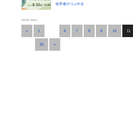
化学者のつぶやき
PAGE NAVI
«
1
…
6
7
8
9
10
11
…
30
»