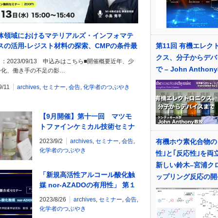
体領域におけるマテリアルズ・インフォマテ
第11回 有機エレク
スの活用-レジスト材料の探索、CMPの条件最
編-
クス、分子からデバ
：2023/09/13 申込みはこちら■開催概要近年、少
で – John Antho
齢化、働き手の不足の影…
9/11
archives
,
セミナー
,
会告
,
化学者のつぶやき
【9月開催】第十一回 マツモ
トファインケミカル技術セミナ
ー オルガチックスを用いた
2023/9/2
archives
,
セミナー
,
会告
,
有機ホウ素化合物の
ゾルゲル反応による金属酸化物
化学者のつぶやき
性｣と｢反応性｣を両
膜の形成
新しい鈴木–宮浦ク
「新規高活性アルコール酸化触
ップリング反応の開
媒 nor-AZADOの有用性」 第１
回 Wako 有機合成セミナー オ
2023/8/26
archives
,
セミナー
,
会告
,
ンデマンド配信を開始！ 富士
化学者のつぶやき
フイルム和光純薬