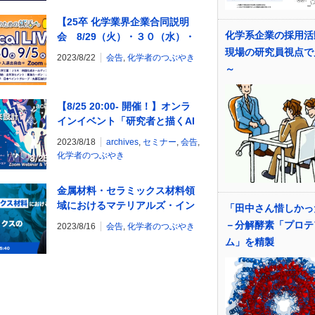
【25卒 化学業界企業合同説明
化学系企業の採用活
会 8/29（火）・３０（水）・
9/5（火）・6（水） Zoomウェ
現場の研究員視点で
2023/8/22
会告
,
化学者のつぶやき
ビナー開催！】化学系学生のた
～
めの就活
【8/25 20:00- 開催！】オンラ
インイベント「研究者と描くAI
社会の未来設計」
2023/8/18
archives
,
セミナー
,
会告
,
化学者のつぶやき
金属材料・セラミックス材料領
域におけるマテリアルズ・イン
「田中さん惜しかっ
フォマティクスの活用
－分解酵素「プロテ
2023/8/16
会告
,
化学者のつぶやき
ム」を精製