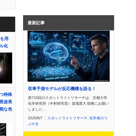
最新記事
ンを用
ル化
収率予測モデルが反応機構を語る！
つ特殊
第716回のスポットライトリサーチは、京都大学
長波長
化学研究所（中村研究室）道場貴大 助教にお願い
能な色
しました…
2026/8/7
スポットライトリサーチ
,
化学者のつ
ぶやき