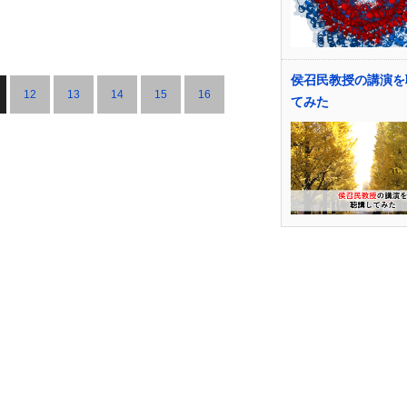
侯召民教授の講演を
12
13
14
15
16
てみた