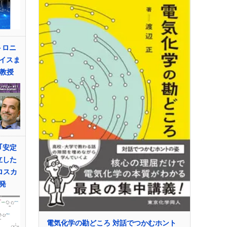
トロニ
イスま
ny教授
｢安定
立した
ロスカ
発
電気化学の勘どころ 対話でつかむホント