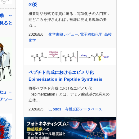
の姿
概要対話形式で本質に迫る，電気化学の入門書．
動 ～
勘どころを押さえれば，複雑に見える現象の要
見ると
点…
2026/8/6
化学書籍レビュー
,
電子移動化学
,
高校
化学
ペプチド合成におけるエピメリ化
Epimerization in Peptide Synthesis
概要ペプチド合成におけるエピメリ化
た」－
（epimerization）とは、アミノ酸残基のα炭素の
アソー
立体…
2026/8/5
E
,
odos 有機反応データベース