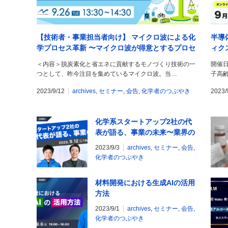
【技術者・事業担当者向け】 マイクロ波による化
半導
学プロセス革新 〜マイクロ波が得意とするプロセ
ィク
スはコレだ！〜
適化
＜内容＞脱炭素化と省エネに貢献するモノづくり技術の一
開催日
つとして、昨今注目を集めているマイクロ波。当…
子高
2023/9/12
archives
,
セミナー
,
会告
,
化学者のつぶやき
2023/
化学系スタートアップ2社の代
表が語る、事業の未来〜業界の
可能性と働き方のリアルとは〜
2023/9/3
archives
,
セミナー
,
会告
,
化学者のつぶやき
材料開発における生成AIの活用
方法
2023/9/1
archives
,
セミナー
,
会告
,
化学者のつぶやき