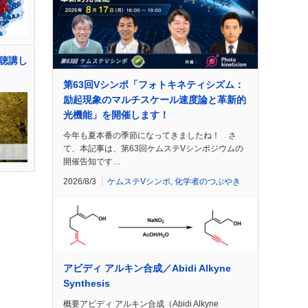
聴講し
第63回Vシンポ「フォトキネティシズム：
励起現象のマルチスケール速度論と革新的
光機能」を開催します！
今年も夏本番の季節になってきましたね！ さ
て、本記事は、第63回ケムステVシンポジウムの
開催告知です…
2026/8/3
ケムステVシンポ
,
化学者のつぶやき
アビディ アルキン合成／Abidi Alkyne
Synthesis
概要アビディ アルキン合成（Abidi Alkyne