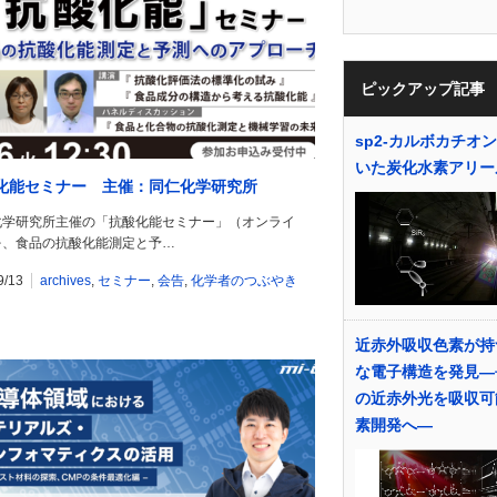
ピックアップ記事
sp2-カルボカチオ
いた炭化水素アリー
化能セミナー 主催：同仁化学研究所
化学研究所主催の「抗酸化能セミナー」（オンライ
を、食品の抗酸化能測定と予…
9/13
archives
,
セミナー
,
会告
,
化学者のつぶやき
近赤外吸収色素が持
な電子構造を発見―
の近赤外光を吸収可
素開発へ―