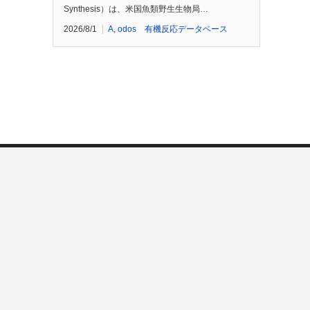
Synthesis）は、米国魚類野生生物局…
2026/8/1
A
,
odos 有機反応データベース