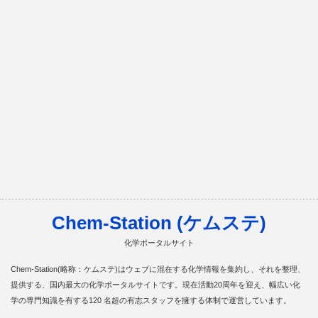
Chem-Station (ケムステ)
化学ポータルサイト
Chem-Station(略称：ケムステ)はウェブに混在する化学情報を集約し、それを整理、
提供する、国内最大の化学ポータルサイトです。現在活動20周年を迎え、幅広い化
学の専門知識を有する120 名超の有志スタッフを擁する体制で運営しています。