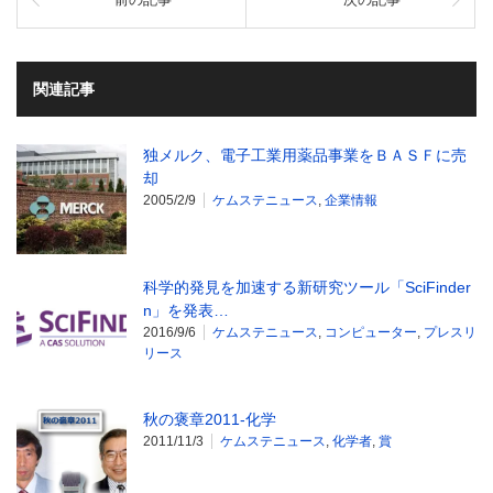
関連記事
独メルク、電子工業用薬品事業をＢＡＳＦに売
却
2005/2/9
ケムステニュース
,
企業情報
科学的発見を加速する新研究ツール「SciFinder
n」を発表…
2016/9/6
ケムステニュース
,
コンピューター
,
プレスリ
リース
秋の褒章2011-化学
2011/11/3
ケムステニュース
,
化学者
,
賞