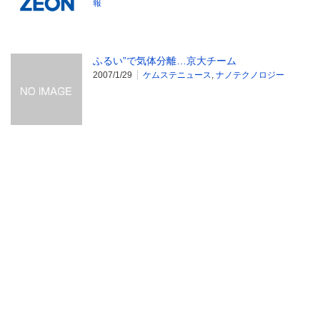
報
ふるい”で気体分離…京大チーム
2007/1/29
ケムステニュース
,
ナノテクノロジー