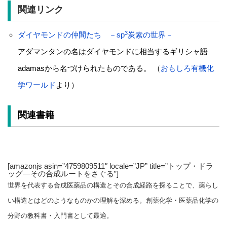
関連リンク
3
ダイヤモンドの仲間たち －sp
炭素の世界－
アダマンタンの名はダイヤモンドに相当するギリシャ語
adamasから名づけられたものである。 （
おもしろ有機化
学ワールド
より）
関連書籍
[amazonjs asin=”4759809511″ locale=”JP” title=”トップ・ドラ
ッグ―その合成ルートをさぐる”]
世界を代表する合成医薬品の構造とその合成経路を探ることで、薬らし
い構造とはどのようなものかの理解を深める。創薬化学・医薬品化学の
分野の教科書・入門書として最適。