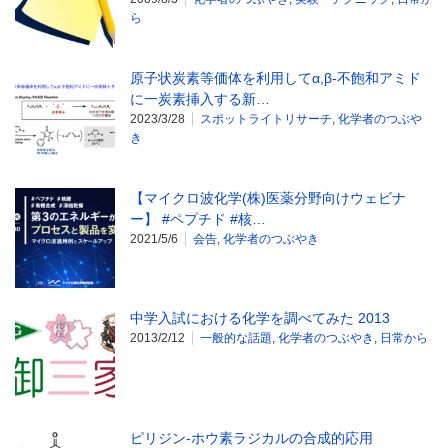
ら
原子状炭素等価体を利用してα,β-不飽和アミド
に一炭素挿入する新…
2023/3/28
スポットライトリサーチ
,
化学者のつぶや
き
【マイクロ波化学(株)医薬分野向けウェビナ
ー】 #ペプチド #核…
2021/5/6
会告
,
化学者のつぶやき
中学入試における化学を調べてみた 2013
2013/2/12
一般的な話題
,
化学者のつぶやき
,
日常から
ピリジン-ホウ素ラジカルの合成的応用