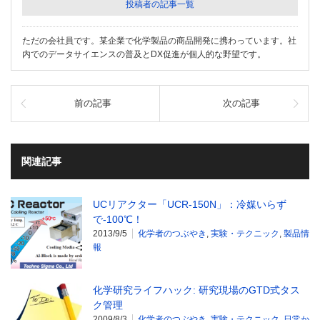
投稿者の記事一覧
ただの会社員です。某企業で化学製品の商品開発に携わっています。社
内でのデータサイエンスの普及とDX促進が個人的な野望です。
前の記事
次の記事
関連記事
UCリアクター「UCR-150N」：冷媒いらず
で-100℃！
2013/9/5
化学者のつぶやき
,
実験・テクニック
,
製品情
報
化学研究ライフハック: 研究現場のGTD式タス
ク管理
2009/8/3
化学者のつぶやき
,
実験・テクニック
,
日常か