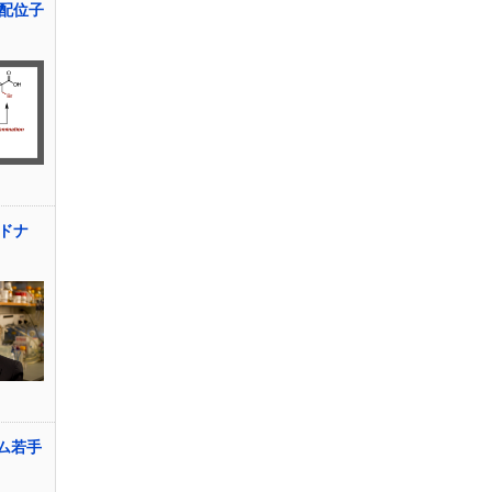
配位子
ドナ
ム若手