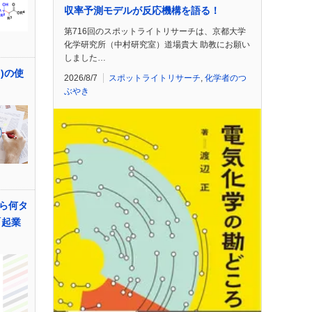
収率予測モデルが反応機構を語る！
第716回のスポットライトリサーチは、京都大学
化学研究所（中村研究室）道場貴大 助教にお願い
しました…
to)の使
2026/8/7
スポットライトリサーチ
,
化学者のつ
ぶやき
ら何タ
「起業