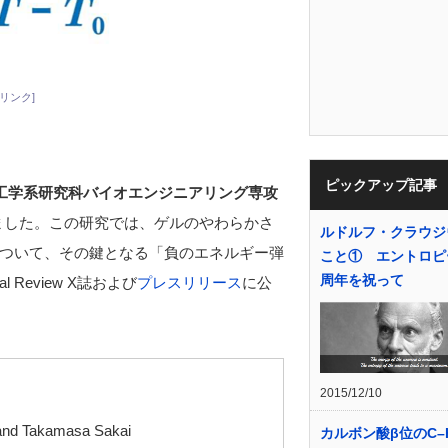
リンク]
ピックアップ記事
工学系研究科バイオエンジニアリング専攻
ました。この研究では、ゲルのやわらかさ
ルドルフ・クラウジ
ついて、その鍵となる「負のエネルギー弾
こと① エントロピー
周年を祝って
Review X誌および
プレスリリース
に公
2015/12/10
 and Takamasa Sakai
カルボン酸β位のC–