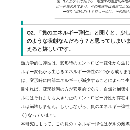
図. ゴムとゲルにおける、剛性率の温度依存性
ピー弾性のみであり、その剛性率は温度に正比
ー弾性 (縦軸切片) を持つために、その剛
Q2. 「負のエネルギー弾性」と聞くと、少
のような状態なんだろう？と思ってしまい
えると嬉しいです。
熱力学的に弾性は、変形時のエントロピー変化から生じ
ルギー変化から生じるエネルギー弾性の2つから成りま
は、変形時に内部エネルギーが減少することによって生
目すれば、変形状態の方が安定的であり、自然と崩壊す
ルにはそれよりも大きな正のエントロピー弾性が存在す
ルは崩壊しません。しかしながら、負のエネルギー弾性
く) なっています。
本研究によって、この負のエネルギー弾性はゲルの溶媒 