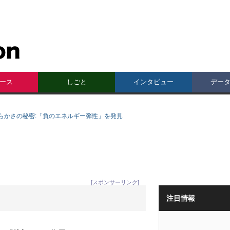
ース
しごと
インタビュー
デー
らかさの秘密:「負のエネルギー弾性」を発見
[スポンサーリンク]
注目情報