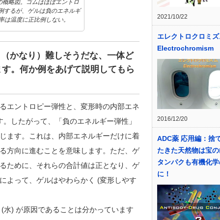
の概略図。ゴムはほぼエントロ
例するが、ゲルは負のエネルギ
2021/10/22
性率は温度に正比例しない。
エレクトロクロミズ
Electrochromism
し（かなり）難しそうだな、一体ど
ます。何か例をあげて説明してもら
るエントロピー弾性と、変形時の内部エネ
2016/12/20
す。したがって、「負のエネルギー弾性」
じます。これは、内部エネルギーだけに着
ADC薬 応用編：捨
たきた天然物は宝の
る方向に進むことを意味します。ただ、ゲ
タンパクも有機化学
るために、それらの合計値は正となり、ゲ
に！
によって、ゲルはやわらかく (変形しやす
(水) が原因であることは分かっています