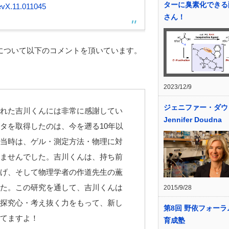
ターに臭素化できる
evX.11.011045
さん！
について以下のコメントを頂いています。
2023/12/9
ジェニファー・ダウ
れた吉川くんには非常に感謝してい
Jennifer Doudna
タを取得したのは、今を遡る10年以
当時は、ゲル・測定方法・物理に対
ませんでした。吉川くんは、持ち前
げ、そして物理学者の作道先生の薫
た。この研究を通して、吉川くんは
2015/9/28
探究心・考え抜く力をもって、新し
第8回 野依フォーラ
てますよ！
育成塾