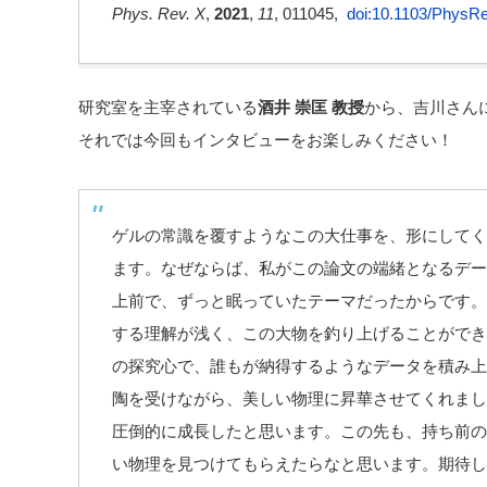
Phys. Rev. X
,
2021
,
11
, 011045,
doi:10.1103/PhysR
研究室を主宰されている
酒井 崇匡
教授
から、吉川さん
それでは今回もインタビューをお楽しみください！
ゲルの常識を覆すようなこの大仕事を、形にしてく
ます。なぜならば、私がこの論文の端緒となるデー
上前で、ずっと眠っていたテーマだったからです。
する理解が浅く、この大物を釣り上げることができ
の探究心で、誰もが納得するようなデータを積み上
陶を受けながら、美しい物理に昇華させてくれまし
圧倒的に成長したと思います。この先も、持ち前の
い物理を見つけてもらえたらなと思います。期待し