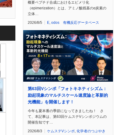
概要ペプチド合成におけるエピメリ化
（epimerization）とは、アミノ酸残基のα炭素の
立体…
2026/8/5
E
,
odos 有機反応データベース
第63回Vシンポ「フォトキネティシズム：
励起現象のマルチスケール速度論と革新的
光機能」を開催します！
今年も夏本番の季節になってきましたね！ さ
て、本記事は、第63回ケムステVシンポジウムの
開催告知です…
2026/8/3
ケムステVシンポ
,
化学者のつぶやき