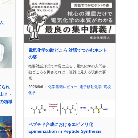
ム
電気化学の勘どころ 対話でつかむホント
の姿
概要対話形式で本質に迫る，電気化学の入門書．
勘どころを押さえれば，複雑に見える現象の要
点…
てられ
2026/8/6
化学書籍レビュー
,
電子移動化学
,
高校
化学
山？・
の領域
ペプチド合成におけるエピメリ化
Epimerization in Peptide Synthesis