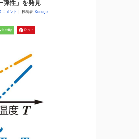
ー弾性」を発見
0 コメント
投稿者:
Kosuge
feedly
Pin it