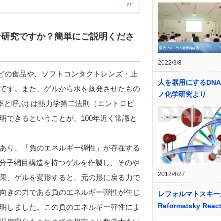
な研究ですか？簡単にご説明くださ
2022/3/8
などの食品や、ソフトコンタクトレンズ・止
人を器用にするDN
です。また、ゲルから水を蒸発させたもの
ノ化学研究より
率と呼ぶ) は熱力学第二法則（エントロピ
明できるということが、100年近く常識と
あり、「負のエネルギー弾性」が存在する
高分子網目構造を持つゲルを作製し、そのや
2012/4/27
果、ゲルを変形すると、元の形に戻る力で
向きの力である負のエネルギー弾性が生じ
レフォルマトスキー
Reformatsky Reac
明しました。この負のエネルギー弾性によ