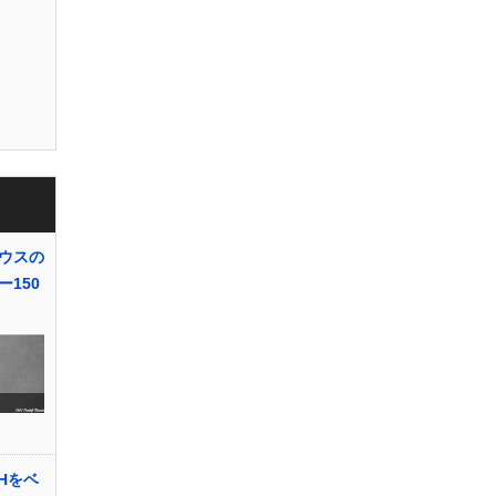
ウスの
150
Hをベ