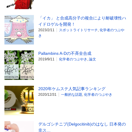
「イカ」 と合成高分子の複合により耐破壊性ハ
イドロゲルを開発！
2023/2/11
スポットライトリサーチ
,
化学者のつぶや
き
Pallambins A-Dの不斉全合成
2019/9/11
化学者のつぶやき
,
論文
2020年ケムステ人気記事ランキング
2020/12/31
一般的な話題
,
化学者のつぶやき
デルゴシチニブ(Delgocitinib)のはなし 日本発の
非ス…