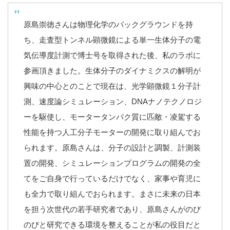
原島崇徳さんは物理化学のバックグラウンドを持
ち、走査型トンネル顕微鏡による単一生体分子の電
気伝導度計測で博士号を取得された後、私のラボに
参画頂きました。生体分子のダイナミクスの解明が
興味の中心とのことで現在は、光学顕微鏡１分子計
測、速度論シミュレーション、DNAナノテクノロジ
ーを駆使し、モータータンパク質に匹敵・凌駕する
性能を持つ人工分子モーターの開発に取り組んでお
られます。原島さんは、分子の設計と調製、計測装
置の開発、シミュレーションプログラムの開発の全
てをご自身で行っているだけでなく、家事や育児に
も全力で取り組んでおられます。まさに未来の日本
を担う次世代の若手研究者であり、原島さんがのび
のびと研究できる環境を整えることが私の役目だと