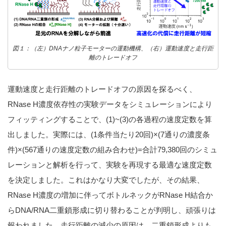
図１：（左）DNAナノ粒子モーターの運動機構、（右）運動速度と走行距
離のトレードオフ
運動速度と走行距離のトレードオフの原因を探るべく、
RNase H濃度依存性の実験データをシミュレーションにより
フィッティングすることで、(1)~(3)の各過程の速度定数を算
出しました。実際には、(1条件当たり20回)×(7通りの濃度条
件)×(567通りの速度定数の組み合わせ)=合計79,380回のシミュ
レーションと解析を行って、実験を再現する最適な速度定数
を決定しました。これはかなり大変でしたが、その結果、
RNase H濃度の増加に伴ってボトルネックがRNase H結合か
らDNA/RNA二重鎖形成に切り替わることが判明し、頑張りは
報われました。走行距離の減少の原因は、二重鎖形成よりも