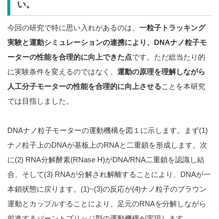
い。
今回の研究で特に思い入れがあるのは、
一粒子トラッキング
実験と運動シミュレーションの連携により、
DNA
ナノ粒子モ
ーターの性能を合理的に向上できた点
です。ただ総当たり的
に実験条件を変えるのではなく、
運動の原理を理解しながら
人工分子モーターの性能を合理的に向上させる
ことを本研究
では目指しました。
DNAナノ粒子モーターの運動機構を図１に示します。まず(1)
ナノ粒子上のDNAが基板上のRNAと二重鎖を形成します。次
に(2) RNA分解酵素(RNase H)がDNA/RNA二重鎖を認識し結
合、そして(3) RNAが分解され解離することにより、DNAが一
本鎖状態に戻ります。(1)~(3)の反応が(4)ナノ粒子のブラウン
運動とカップルすることにより、足元のRNAを分解しながら
前進するバーントブリッジ型の運動機構が実現します。