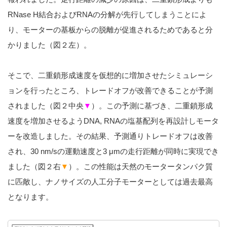
RNase H結合およびRNAの分解が先行してしまうことによ
り、モーターの基板からの脱離が促進されるためであると分
かりました（図２左）。
そこで、二重鎖形成速度を仮想的に増加させたシミュレーシ
ョンを行ったところ、トレードオフが改善できることが予測
されました（図２中央
▼
）。この予測に基づき、二重鎖形成
速度を増加させるようDNA, RNAの塩基配列を再設計しモータ
ーを改造しました。その結果、予測通りトレードオフは改善
され、30 nm/sの運動速度と3 μmの走行距離が同時に実現でき
ました（図２右
▼
）。この性能は天然のモータータンパク質
に匹敵し、ナノサイズの人工分子モーターとしては過去最高
となります。