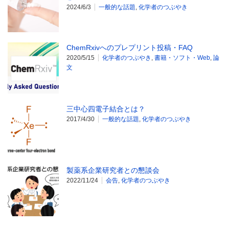
2024/6/3
一般的な話題
,
化学者のつぶやき
ChemRxivへのプレプリント投稿・FAQ
2020/5/15
化学者のつぶやき
,
書籍・ソフト・Web
,
論
文
三中心四電子結合とは？
2017/4/30
一般的な話題
,
化学者のつぶやき
製薬系企業研究者との懇談会
2022/11/24
会告
,
化学者のつぶやき