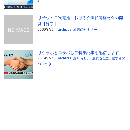
き
リチウム二次電池における次世代電極材料の開
発【終了】
2009/8/21
archives
,
過去のセミナー
リケラボとコラボして特集記事を配信します
2019/7/24
archives
,
お知らせ
,
一般的な話題
,
化学者の
つぶやき