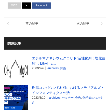
WEB
X
Facebook
前の記事
次の記事
関連記事
エチルマグネシウムクロリド(活性化剤：塩化亜
鉛)：Ethylma…
2009/2/4
archives
,
試薬
樹脂コンパウンド材料におけるマテリアルズ・
インフォマティクスの活…
2023/3/10
archives
,
セミナー
,
会告
,
化学者のつぶや
き