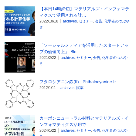
【本日14時締切】マテリアルズ・インフォマテ
ィクスで活用される計…
2022/10/18
archives
,
セミナー
,
会告
,
化学者のつぶや
き
「ソーシャルメディアを活用したスタートアッ
プの価値向上」 Blo…
2021/2/22
archives
,
セミナー
,
会告
,
化学者のつぶや
き
フタロシアニン鉄(II) : Phthalocyanine Ir…
2012/1/11
archives
,
試薬
カーボンニュートラル材料とマテリアルズ・イ
ンフォマティクス活用で…
2024/1/22
archives
,
セミナー
,
会告
,
化学者のつぶや