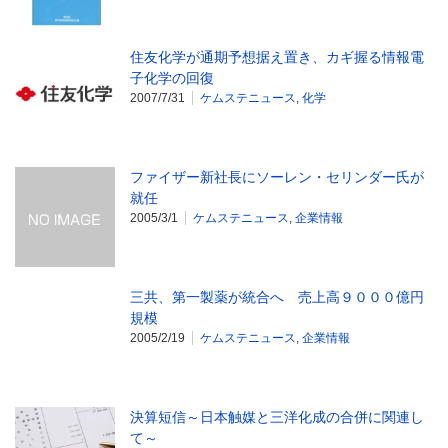
住友化学が通期予想据え置き、カギ握る情報電
子化学の回復
2007/7/31
ケムステニュース
,
化学
ファイザー新社長にソーレン・セリンダー氏が
就任
2005/3/1
ケムステニュース
,
企業情報
三共、第一製薬が統合へ 売上高９０００億円
規模
2005/2/19
ケムステニュース
,
企業情報
決算短信～日本触媒と三洋化成の合併に関連し
て～