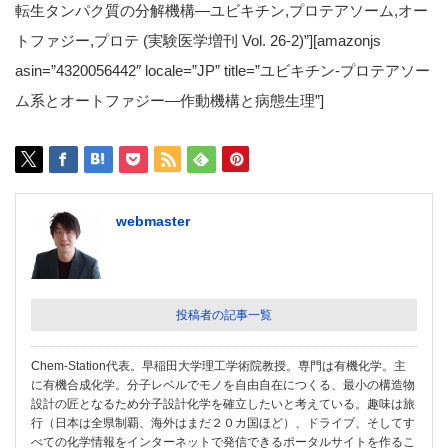
転生タンパク質の分解機構―ユビキチン,プロテアソーム,オー
トファジー,プロテ (実験医学増刊 Vol. 26-2)”][amazonjs
asin=”4320056442″ locale=”JP” title=”ユビキチン‐プロテアソー
ム系とオートファジー―作動機構と病態生理”]
webmaster
投稿者の記事一覧
Chem-Station代表。早稲田大学理工学術院教授。専門は有機化学。主
に有機合成化学。分子レベルでモノを自由自在につくる、最小の構造物
設計の匠となるため分子設計化学を確立したいと考えている。趣味は旅
行（日本は全県制覇、海外はまだ２０カ国ほど）、ドライブ、そしてす
べての化学情報をインターネットで発信できるポータルサイトを作るこ