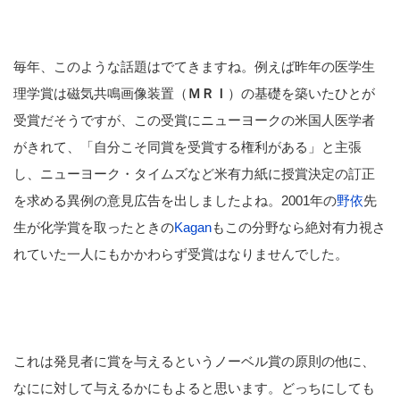
毎年、このような話題はでてきますね。例えば昨年の医学生
理学賞は磁気共鳴画像装置（
ＭＲＩ
）の基礎を築いたひとが
受賞だそうですが、この受賞にニューヨークの米国人医学者
がきれて、「自分こそ同賞を受賞する権利がある」と主張
し、ニューヨーク・タイムズなど米有力紙に授賞決定の訂正
を求める異例の意見広告を出しましたよね。2001年の
野依
先
生が化学賞を取ったときの
Kagan
もこの分野なら絶対有力視さ
れていた一人にもかかわらず受賞はなりませんでした。
これは発見者に賞を与えるというノーベル賞の原則の他に、
なにに対して与えるかにもよると思います。どっちにしても