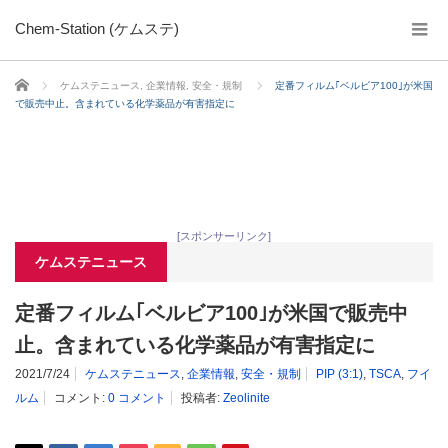
Chem-Station (ケムステ)
ホーム
ケムステニュース
,
企業情報
,
安全・規制
定番フィルム｢ベルビア100｣が米国
で販売中止。含まれている化学薬品が有害指定に
[スポンサーリンク]
ケムステニュース
定番フィルム｢ベルビア100｣が米国で販売中
止。含まれている化学薬品が有害指定に
2021/7/24
ケムステニュース
,
企業情報
,
安全・規制
PIP (3:1)
,
TSCA
,
フイ
ルム
コメント:
0 コメント
投稿者:
Zeolinite