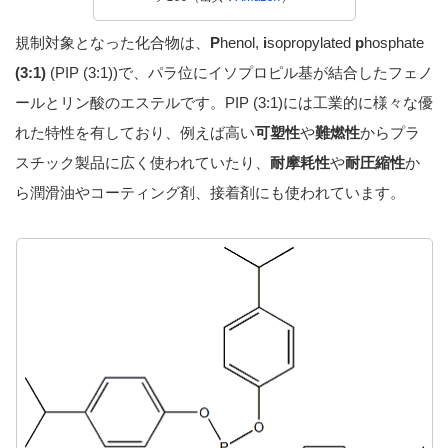
規制対象となった化合物は、
P
henol,
i
sopropylated
p
hosphate
(3:1)
(PIP (3:1))で、パラ位にイソプロピル基が結合したフェノ
ールとリン酸のエステルです。PIP (3:1)には工業的に様々な優
れた特性を有しており、例えば高い
可塑性
や
難燃性
からプラ
スチック製品に広く使われていたり、
耐摩耗性
や
耐圧縮性
か
ら潤滑油やコーティング剤、接着剤にも使われています。