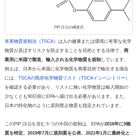
PIP (3:1)の構造式
有害物質規制法（TSCA）
は人の健康または環境に有害な化学
物質が及ぼすリスクを防止することを目的とする法律で、
商
業用に米国で製造、輸入される化学物質を規制
しています。
例えば、日本から米国に化学物質を商業目的で輸出する場合
には、
TSCAの既存化学物質リスト（TSCAインベントリー）
を確認する必要があり、リストに無い化学物質は輸入開始の
少なくとも90日前にEPAへ届け出る必要があります。また、
日本の特化物のように原則禁止物質も指定されています。
このPIP (3:1)を含む５つの今回の規制は、EPAが
2016年に5物
質を特定、2019年7月に規則案を公表、2021年1月に最終化と