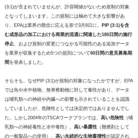
(3:1)が含まれていませんが、許容閾値がないため規制の対象
となってしまいます。この規制には極めて大きな影響があ
り、EPAは業界の懸念に応える形で3月8日に、
PIP (3:1)を含
む成形品の加工における商業的流通に関連した180日間の施行
停止
、および規制の変更につながる可能性のある追加データ
を業界が収集するため5つの規則について
60日間の意見募集期
間
を発表しました。
そもそも、なぜPIP (3:1)が規制の対象になったかですが、EPA
では魚や水中植物、無脊椎動物に対して毒性があり、データ
は哺乳類への神経や内臓への影響も示されていることを認識
していましたが、危険性としては決定的ではありませんでし
た。しかし2004年のTSCAワークプランでは、
高い危険性
（哺
乳類への神経毒性と水中毒性）、
高い暴露性
（難燃剤として
の一般製品への使用）、
高い永続的な生物蓄積性
が認定され