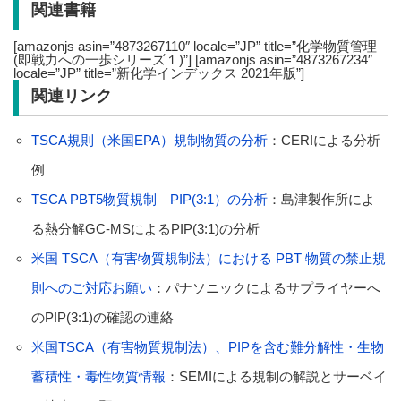
関連書籍
[amazonjs asin=”4873267110″ locale=”JP” title=”化学物質管理
(即戦力への一歩シリーズ１)”] [amazonjs asin=”4873267234″
locale=”JP” title=”新化学インデックス 2021年版”]
関連リンク
TSCA規則（米国EPA）規制物質の分析
：CERIによる分析
例
TSCA PBT5物質規制 PIP(3:1）の分析
：島津製作所によ
る熱分解GC-MSによるPIP(3:1)の分析
米国 TSCA（有害物質規制法）における PBT 物質の禁止規
則へのご対応お願い
：パナソニックによるサプライヤーへ
のPIP(3:1)の確認の連絡
米国TSCA（有害物質規制法）、PIPを含む難分解性・生物
蓄積性・毒性物質情報
：SEMIによる規制の解説とサーベイ