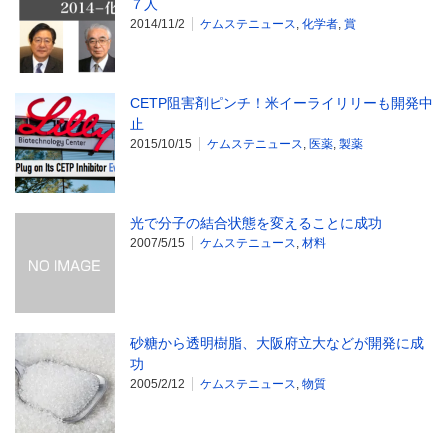
７人
2014/11/2
ケムステニュース
,
化学者
,
賞
CETP阻害剤ピンチ！米イーライリリーも開発中
止
2015/10/15
ケムステニュース
,
医薬
,
製薬
光で分子の結合状態を変えることに成功
2007/5/15
ケムステニュース
,
材料
砂糖から透明樹脂、大阪府立大などが開発に成
功
2005/2/12
ケムステニュース
,
物質