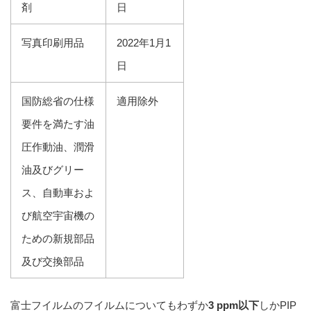
剤
日
写真印刷用品
2022年1月1
日
国防総省の仕様
適用除外
要件を満たす油
圧作動油、潤滑
油及びグリー
ス、自動車およ
び航空宇宙機の
ための新規部品
及び交換部品
富士フイルムのフイルムについてもわずか
3 ppm以下
しかPIP