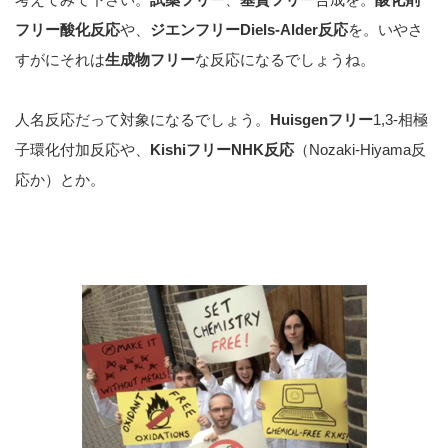
フリー酸化反応
や、
ジエンフリーDiels-Alder反応
を。いやさ
すがにそれは
生成物フリー
な反応になるでしょうね。
人名反応だって対象になるでしょう。
Huisgenフリー
1,3-相極
子環化付加反応や、
KishiフリーNHK反応
（Nozaki-Hiyama反
応か）とか。