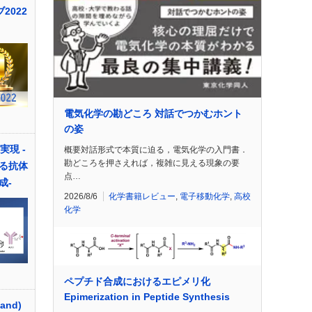
2022
電気化学の勘どころ 対話でつかむホント
の姿
実現 -
概要対話形式で本質に迫る，電気化学の入門書．
勘どころを押さえれば，複雑に見える現象の要
る抗体
点…
成-
2026/8/6
化学書籍レビュー
,
電子移動化学
,
高校
化学
ペプチド合成におけるエピメリ化
Epimerization in Peptide Synthesis
and)