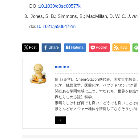
DOI:
10.1039/c0sc00577k
Jones, S. B.; Simmons, B.; MacMillan, D. W. C.
J. A
doi:
10.1021/ja906472m
Post
Share
Hatena
Pocket
RSS
cosine
博士(薬学)。Chem-Station副代表。国立大
化学、触媒化学、医薬化学、ペプチド/タンパク質
関心ある学問領域は三つ。すなわち、世界を創造
界たらしめる認知科学。
素晴らしければ何でも良い。どうでも良いことは
ほとんどがメジャー地位を獲得してなさそうなの
X