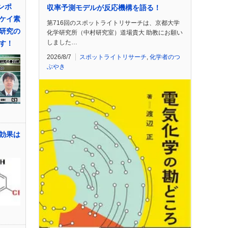
ンポ
収率予測モデルが反応機構を語る！
ケイ素
第716回のスポットライトリサーチは、京都大学
研究の
化学研究所（中村研究室）道場貴大 助教にお願い
しました…
す！
2026/8/7
スポットライトリサーチ
,
化学者のつ
ぶやき
効果は