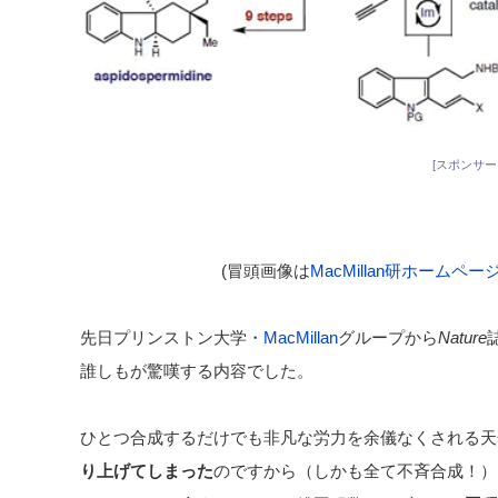
[スポンサー
(冒頭画像は
MacMillan研ホームペー
先日プリンストン大学・
MacMillan
グループから
Nature
誰しもが驚嘆する内容でした。
ひとつ合成するだけでも非凡な労力を余儀なくされる天
り上げてしまった
のですから（しかも全て不斉合成！）