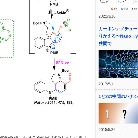
2022/3/16
カーボンナノチュー
りかえる〜Nano Hy
狭間で
2017/5/1
1と2の中間のハナシ
2015/5/26
然物合成における合理的中間体となり得ま