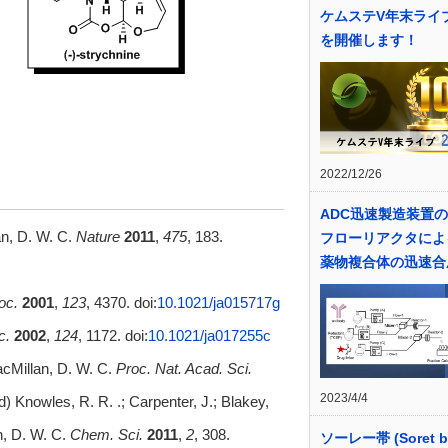
ケムステV年末ライブ
を開催します！
2022/12/26
ADC迅速製造装置の
an, D. W. C.
Nature
2011
,
475
, 183.
フローリアクタによ
薬物複合体の迅速合
oc.
2001
,
123
, 4370. doi:
10.1021/ja015717g
c.
2002
,
124
, 1172. doi:
10.1021/ja017255c
MacMillan, D. W. C.
Proc. Nat. Acad. Sci.
2023/4/4
d) Knowles, R. R. .; Carpenter, J.; Blakey,
n, D. W. C.
Chem. Sci.
2011
,
2
, 308.
ソーレー帯 (Soret b