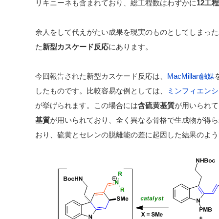
リキニーネも含まれており、総工程数はわずかに
12工程
余人をして代えがたい成果を現実のものとしてしまった
た
新型カスケード反応
にあります。
今回報告された新型カスケード反応は、
MacMillan触媒
したものです。比較容易な例としては、
ミンフィエンシ
が挙げられます。この場合には
含硫黄基質
が用いられて
基質
が用いられており、全く異なる骨格で生成物が得ら
おり、硫黄とセレンの脱離能の差に起因した結果のよう