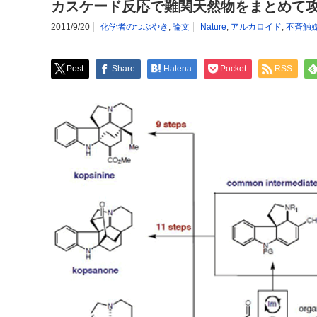
カスケード反応で難関天然物をまとめて
2011/9/20
化学者のつぶやき
,
論文
Nature
,
アルカロイド
,
不斉触
Post
Share
Hatena
Pocket
RSS