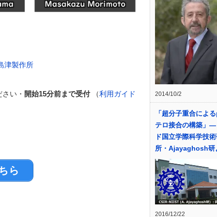
島津製作所
ださい・
開始15分前まで受付
（
利用ガイド
2014/10/2
「超分子重合によるp
テロ接合の構築」―
ド国立学際科学技術
所・Ajayaghosh
ちら
2016/12/22