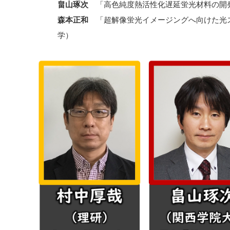
畠山琢次
「高色純度熱活性化遅延蛍光材料の開
森本正和
「超解像蛍光イメージングへ向けた光
学）