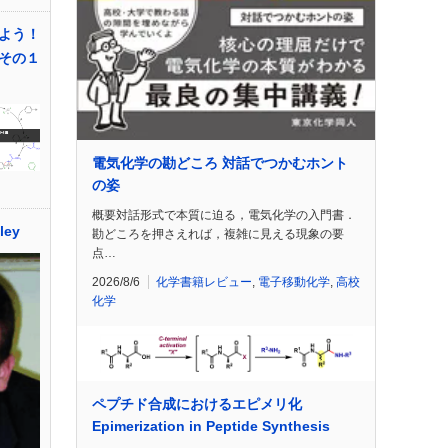
よう！
その１
電気化学の勘どころ 対話でつかむホント
の姿
概要対話形式で本質に迫る，電気化学の入門書．
ley
勘どころを押さえれば，複雑に見える現象の要
点…
2026/8/6
化学書籍レビュー
,
電子移動化学
,
高校
化学
ペプチド合成におけるエピメリ化
Epimerization in Peptide Synthesis