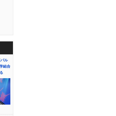
短パル
学結合
る