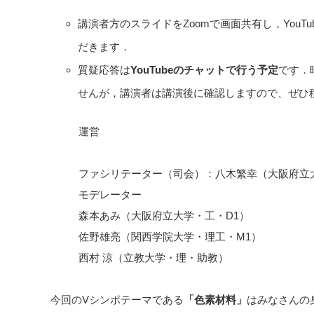
講演者方のスライドをZoomで画面共有し，YouTu
だきます．
質疑応答は
YouTubeのチャットで行う予定
です．
せんが，講演者は講演後に確認しますので、ぜひ
運営
ファシリテーター（司会）：八木繁幸（大阪府立
モデレーター
森本あみ（大阪府立大学・工・D1）
佐野雄亮（関西学院大学・理工・M1）
西村 涼（立教大学・理・助教）
今回のVシンポテーマである
「色素材料」
はみなさんの