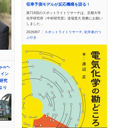
収率予測モデルが反応機構を語る！
第716回のスポットライトリサーチは、京都大学
化学研究所（中村研究室）道場貴大 助教にお願い
しました…
2026/8/7
スポットライトリサーチ
,
化学者のつ
ぶやき
-nヘ
 イン
研究
研より