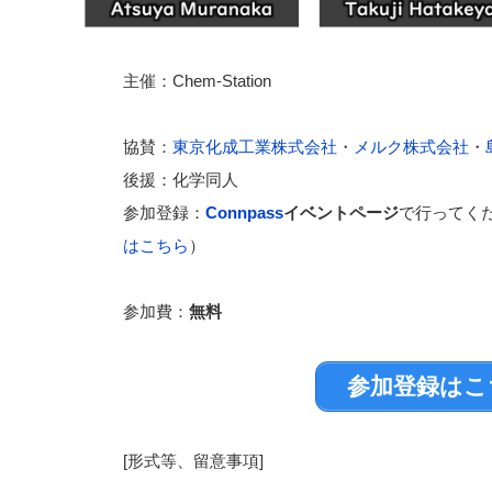
主催：Chem-Station
協賛：
東京化成工業株式会社
・
メルク株式会社
・
後援：化学同人
参加登録：
Connpass
イベントページ
で行ってく
はこちら
）
参加費：
無料
参加登録はこ
[形式等、留意事項]