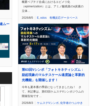
概要ペプチド合成におけるエピメリ化
（epimerization）とは、アミノ酸残基のα炭素の
立体…
2026/8/5
E
,
odos 有機反応データベース
速ムー
第63回Vシンポ「フォトキネティシズム：
励起現象のマルチスケール速度論と革新的
光機能」を開催します！
今年も夏本番の季節になってきましたね！ さ
て、本記事は、第63回ケムステVシンポジウムの
開催告知です…
2026/8/3
ケムステVシンポ
,
化学者のつぶやき