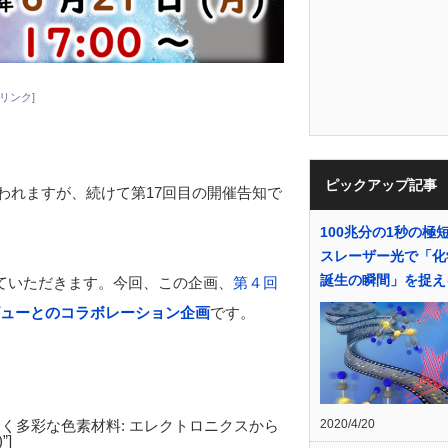
リンク]
ピックアップ記事
われますが、続けて第17回目の開催告知で
100兆分の1秒の極
スレーザー光で「化
誕生の瞬間」を捉え
ていただきます。今回、この企画、
第４回
ビューとのコラボレーション企画
です。
2020/4/20
title=”未来を拓く多彩な色素材料: エレクトロニクスから
”]