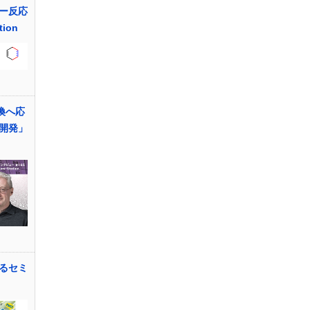
ー反応
tion
換へ応
開発」
るセミ