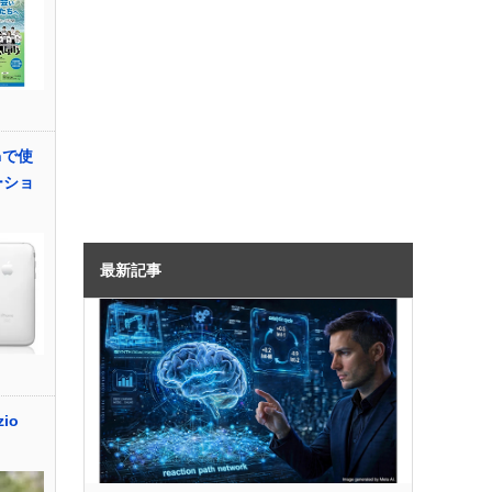
chで使
ーショ
最新記事
io