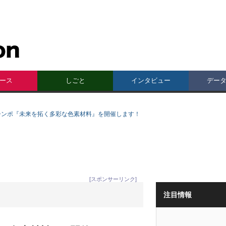
ース
しごと
インタビュー
デー
Vシンポ『未来を拓く多彩な色素材料』を開催します！
[スポンサーリンク]
注目情報