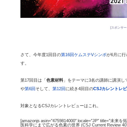
[スポンサー
さて、今年度1回目の
第16回ケムステVシンポ
が6月に行
す。
第17回目は「
色素材料
」をテーマに3名の講師に講演し
や
第6回
そして、
第12回
に続き4回目の
CSJカレントレ
対象となるCSJカレントレビューはこれ。
[amazonjs asin=”4759814000″ locale=”JP” 
医科学にまで広がる色素の世界 (CSJ Current Review 40)