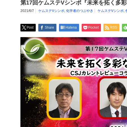
第17回ケムステVシンポ『未来を拓く多
2021/6/7
ケムステVシンポ
,
化学者のつぶやき
ケムステVシンポ
,
Post
Share
Hatena
Pocket
RSS