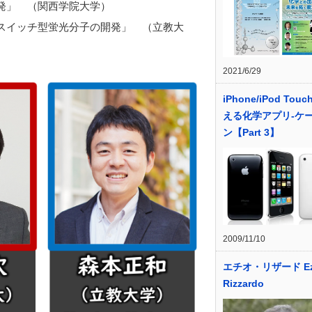
発」 （関西学院大学）
スイッチ型蛍光分子の開発」 （立教大
2021/6/29
iPhone/iPod Tou
える化学アプリ-ケ
ン【Part 3】
2009/11/10
エチオ・リザード Ez
Rizzardo