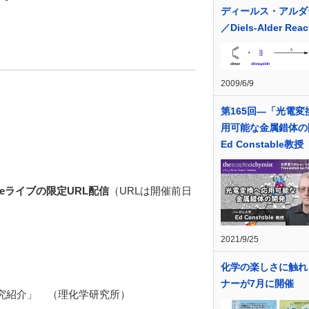
ディールス・アルダ
／Diels-Alder Reac
2009/6/9
第165回―「光電変
用可能な金属錯体の
Ed Constable教授
ubeライブの限定URL配信
（URLは開催前日
2021/9/25
化学の楽しさに触れ
ナーが7月に開催
究紹介」 （理化学研究所）