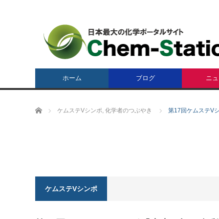
ホーム
ブログ
ニュ
ホーム
ケムステVシンポ
,
化学者のつぶやき
第17回ケムステ
ケムステVシンポ