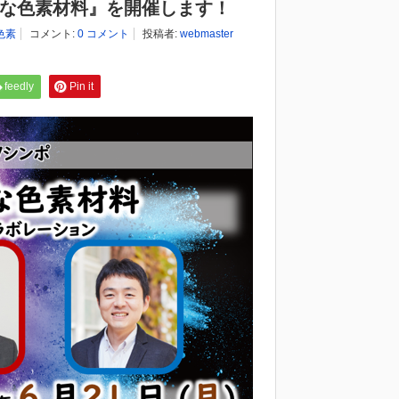
彩な色素材料』を開催します！
色素
コメント:
0 コメント
投稿者:
webmaster
feedly
Pin it