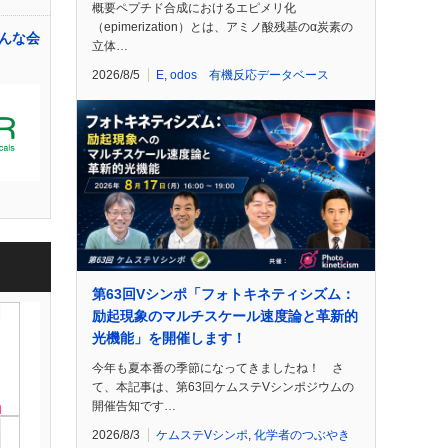
概要ペプチド合成におけるエピメリ化
（epimerization）とは、アミノ酸残基のα炭素の
どんな会
立体…
2026/8/5
E
,
odos 有機反応データベース
第63回Vシンポ「フォトキネティシズム：
励起現象のマルチスケール速度論と革新的
光機能」を開催します！
今年も夏本番の季節になってきましたね！ さ
て、本記事は、第63回ケムステVシンポジウムの
開催告知です…
2026/8/3
ケムステVシンポ
,
化学者のつぶやき