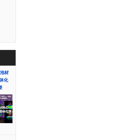
電池材
体化
授