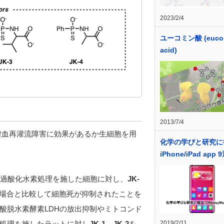
2023/2/4
ユーコミン酸 (euco
acid)
2013/7/4
虚血再灌流障害に効果があるか生細胞を用
化学の学びと研究に
iPhone/iPad app 
く過酸化水素処理を施した細胞に対し、
JK-
場合と比較して細胞死が抑制されたことを
酸脱水素酵素LDHの放出抑制やミトコンド
処理を施したラットに対し
JK-1
、
JK-2
を
2019/2/11