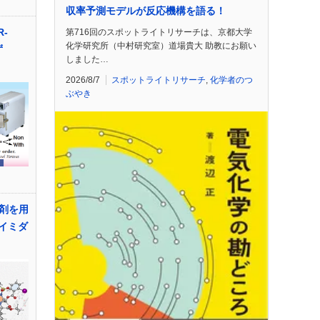
収率予測モデルが反応機構を語る！
-
第716回のスポットライトリサーチは、京都大学
化学研究所（中村研究室）道場貴大 助教にお願い
ず
しました…
2026/8/7
スポットライトリサーチ
,
化学者のつ
ぶやき
剤を用
-イミダ