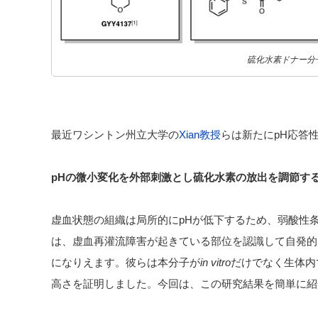
硫化水素ドナー分
最近ワシントン州立大学の
Xian教授
らは新たにpH応答
pHの微小変化を外部刺激とし硫化水素の放出を調節す
虚血状態の組織は局所的にpHが低下するため、弱酸性
は、虚血再灌流障害が起きている部位を認識して自発的
になりえます。彼らは本分子が
in vitro
だけでなく生体内
高さを証明しました。今回は、この研究結果を簡単に紹