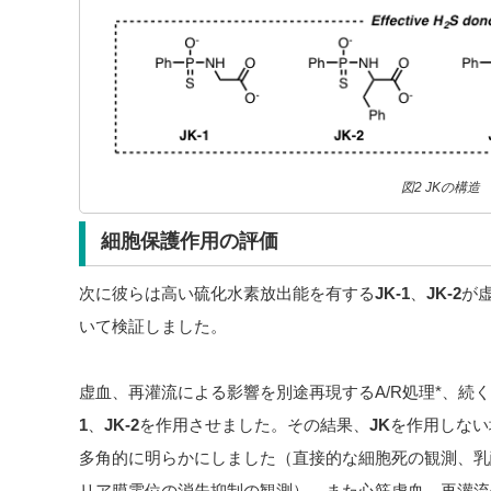
図2 JKの構造
細胞保護作用の評価
次に彼らは高い硫化水素放出能を有する
JK-1
、
JK-2
が
いて検証しました。
虚血、再灌流による影響を別途再現するA/R処理*、続
1
、
JK-2
を作用させました。その結果、
JK
を作用しない
多角的に明らかにしました（直接的な細胞死の観測、乳
リア膜電位の消失抑制の観測）。また心筋虚血、再灌流