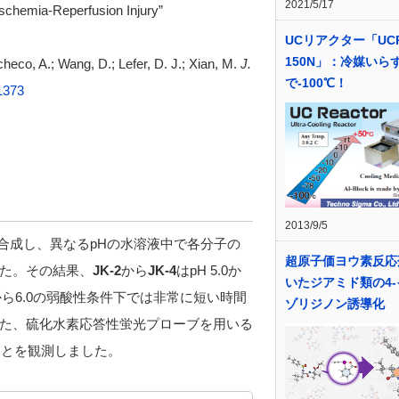
2021/5/17
Ischemia-Reperfusion Injury”
UCリアクター「UCR
150N」：冷媒いら
acheco, A.; Wang, D.; Lefer, D. J.; Xian, M.
J.
で-100℃！
1373
2013/9/5
合成し、異なるpHの水溶液中で各分子の
超原子価ヨウ素反応
た。その結果、
JK-2
から
JK-4
はpH 5.0か
いたジアミド類の4
0から6.0の弱酸性条件下では非常に短い時間
ゾリジノン誘導化
た、硫化水素応答性蛍光プローブを用いる
ことを観測しました。