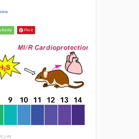
bona
feedly
Pin it
リンク]