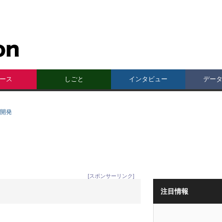
ース
しごと
インタビュー
デー
の開発
[スポンサーリンク]
注目情報