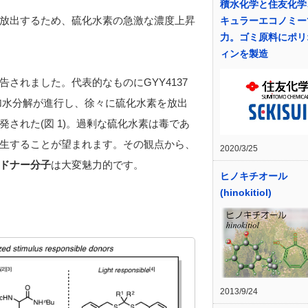
積水化学と住友化学
放出するため、硫化水素の急激な濃度上昇
キュラーエコノミー
力。ゴミ原料にポリ
ィンを製造
されました。代表的なものにGYY4137
に加水分解が進行し、徐々に硫化水素を放出
された(図 1)。過剰な硫化水素は毒であ
生することが望まれます。その観点から、
2020/3/25
ドナー分子
は大変魅力的です。
ヒノキチオール
(hinokitiol)
2013/9/24