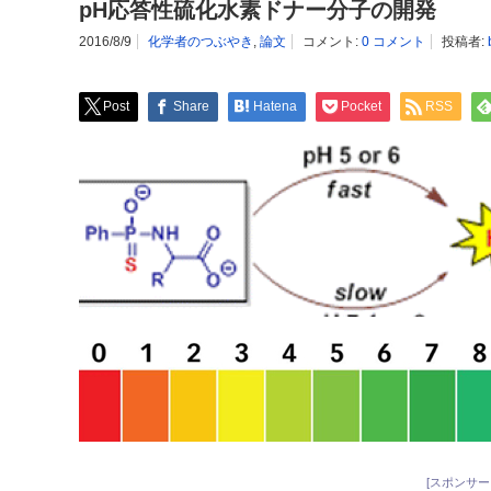
pH応答性硫化水素ドナー分子の開発
2016/8/9
化学者のつぶやき
,
論文
コメント:
0 コメント
投稿者:
Post
Share
Hatena
Pocket
RSS
[スポンサー