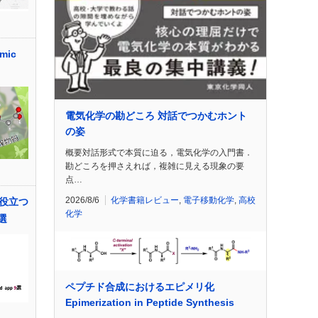
mic
電気化学の勘どころ 対話でつかむホント
の姿
概要対話形式で本質に迫る，電気化学の入門書．
勘どころを押さえれば，複雑に見える現象の要
点…
2026/8/6
化学書籍レビュー
,
電子移動化学
,
高校
役立つ
化学
9選
ペプチド合成におけるエピメリ化
Epimerization in Peptide Synthesis