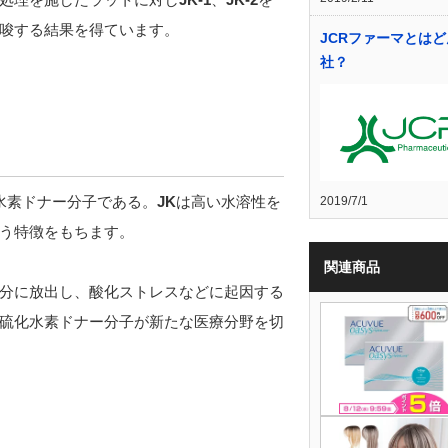
唆する結果を得ています。
JCRファーマとは
社？
水素ドナー分子である。
JK
は高い水溶性を
2019/7/1
う特徴をもちます。
関連商品
分に放出し、酸化ストレスなどに起因する
硫化水素ドナー分子が新たな医療分野を切