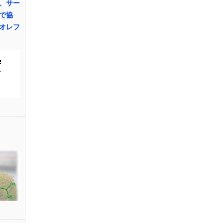
、サー
で協
オレフ