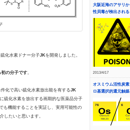
大阪近海のアサリか
性貝毒が検出される
子
性硫化水素ドナー分子
JK
を開発しました。
る初の分子です
。
2013/4/17
オスミウム活性炭素 
条件化で高い硫化水素放出能を有する
JK
ロ基選択的還元触媒
に硫化水素を放出する画期的な医薬品分子
でも機能することを実証し、実用可能性の
介したいと思います。