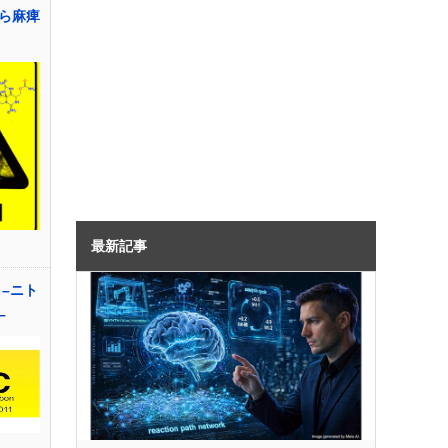
ら麻痺
最新記事
–ニト
–