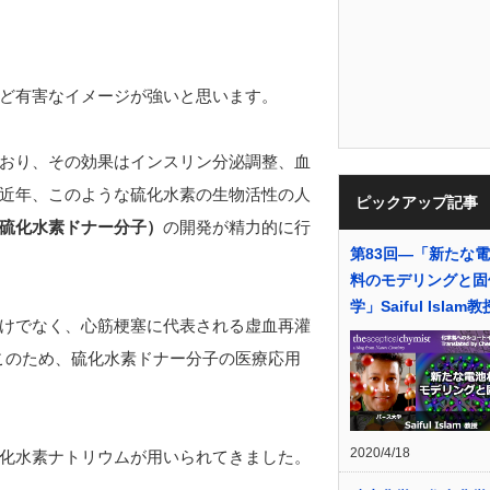
ど有害なイメージが強いと思います。
おり、その効果はインスリン分泌調整、血
近年、このような硫化水素の生物活性の人
ピックアップ記事
硫化水素ドナー分子）
の開発が精力的に行
第83回―「新たな
料のモデリングと固
学」Saiful Islam教
けでなく、心筋梗塞に代表される虚血再灌
このため、硫化水素ドナー分子の医療応用
2020/4/18
化水素ナトリウムが用いられてきました。