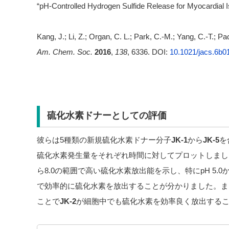
“pH-Controlled Hydrogen Sulfide Release for Myocardial 
Kang, J.; Li, Z.; Organ, C. L.; Park, C.-M.; Yang, C.-T.; P
Am. Chem. Soc.
2016
,
138
, 6336. DOI:
10.1021/jacs.6b0
硫化水素ドナーとしての評価
彼らは5種類の新規硫化水素ドナー分子
JK-1
から
JK-5
を
硫化水素発生量をそれぞれ時間に対してプロットしまし
ら8.0の範囲で高い硫化水素放出能を示し、特にpH 5.
で効率的に硫化水素を放出することが分かりました。ま
ことで
JK-2
が細胞中でも硫化水素を効率良く放出する