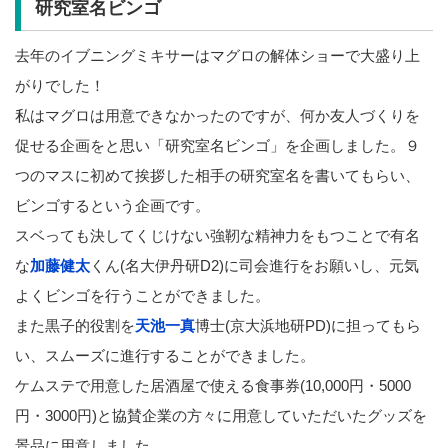
研究室名ビンゴ
去年のイブニングミキサーはマグロの解体ショーで大盛り上
がりでした！
私はマグロは用意できなかったのですが、何か友人づくりを
促せる企画をと思い「研究室名ビンゴ」を企画しました。９
つのマスに初めて挨拶した相手の研究室名を書いてもらい、
ビンゴするという企画です。
スベっても決してくじけない強靭な精神力をもつことで有名
な
加藤健太
くん(名大伊丹研D2)に司会進行をお願いし、元気
よくビンゴを行うことができました。
また黒子的役割を
天池一真
博士(京大浜地研PD)に担ってもら
い、スムーズに進行することができました。
ケムステで用意した居酒屋で使える食事券(10,000円・5000
円・3000円)と協賛企業の方々に用意していただいたグッズを
景品に用意しました。