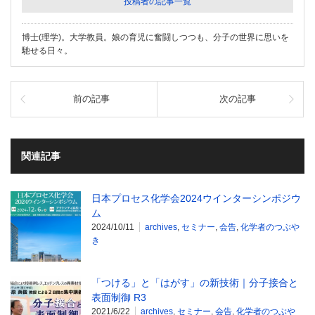
投稿者の記事一覧
博士(理学)。大学教員。娘の育児に奮闘しつつも、分子の世界に思いを
馳せる日々。
前の記事
次の記事
関連記事
日本プロセス化学会2024ウインターシンポジウ
ム
2024/10/11
archives
,
セミナー
,
会告
,
化学者のつぶや
き
「つける」と「はがす」の新技術｜分子接合と
表面制御 R3
2021/6/22
archives
,
セミナー
,
会告
,
化学者のつぶや