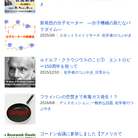
き
新発想の分子モーター ―分子機械の新たなパ
ラダイム―
2025/3/6
スポットライトリサーチ
,
化学者のつぶやき
ルドルフ・クラウジウスのこと① エントロピ
ー150周年を祝って
2015/12/10
化学者のつぶやき
,
日常から
フライパンの空焚きで有毒ガス発生！？
2016/6/8
ディスカッション
,
一般的な話題
,
化学者のつ
ぶやき
ゴードン会議に参加しました【アメリカで