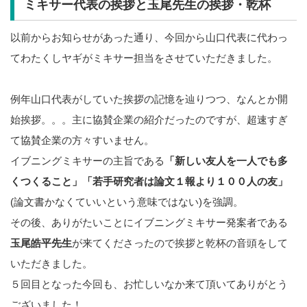
ミキサー代表の挨拶と玉尾先生の挨拶・乾杯
以前からお知らせがあった通り、今回から山口代表に代わっ
てわたくしヤギがミキサー担当をさせていただきました。
例年山口代表がしていた挨拶の記憶を辿りつつ、なんとか開
始挨拶。。。主に協賛企業の紹介だったのですが、超速すぎ
て協賛企業の方々すいません。
イブニングミキサーの主旨である
「新しい友人を一人でも多
くつくること」「若手研究者は論文１報より１００人の友」
(論文書かなくていいという意味ではない)を強調。
その後、ありがたいことにイブニングミキサー発案者である
玉尾皓平先生
が来てくださったので挨拶と乾杯の音頭をして
いただきました。
５回目となった今回も、お忙しいなか来て頂いてありがとう
ございました！