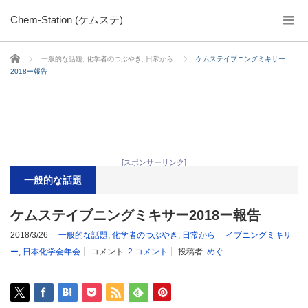
Chem-Station (ケムステ)
ホーム
一般的な話題
,
化学者のつぶやき
,
日常から
ケムステイブニングミキサー
2018ー報告
[スポンサーリンク]
一般的な話題
ケムステイブニングミキサー2018ー報告
2018/3/26
一般的な話題
,
化学者のつぶやき
,
日常から
イブニングミキサ
ー
,
日本化学会年会
コメント:
2 コメント
投稿者:
めぐ