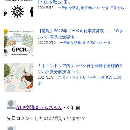
Ph.D. を取る: 国…
2024/6/18
一般的な話題
,
化学者のつぶやき
,
日常から
【速報】2012年ノーベル化学賞発表！！「Gタ
ンパク質共役受容体…
2012/10/10
一般的な話題
,
化学者のつぶやき
ミトコンドリア内タンパク質を分解する標的タ
ンパク質分解技術「mi…
2024/11/8
スポットライトリサーチ
,
化学者のつぶや
き