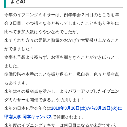
まとめ
今年のイブニングミキサーは、例年年会２日目のところを年
会３日目、かつ様々な会と被ってしまったこともあり例年に
比べて参加人数はやや少なめでしたが、
来てくれた方々の元気と熱気のおかげで大変盛り上がること
ができました！
食事も予想より残らず、お酒も捌ききることができほっとし
ました。
準備段階や本番のことを振り返ると、私自身、色々と反省点
もあります。
来年はその反省点を活かし、より
パワーアップしたイブニン
グミキサー
を開催できるよう頑張ります！
来年の日本化学会年会は
2019年3月16日(土)から3月19日(火)に
甲南大学 岡本キャンパス
で開催されます。
来年度のイブニングミキサーは何日目になるか未定ですが、