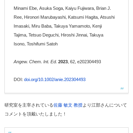
Minami Ebe
,
Asuka Soga
,
Kaiyu Fujiwara
,
Brian J.
Ree
,
Hironori Marubayashi
,
Katsumi Hagita
,
Atsushi
Imasaki
,
Miru Baba
,
Takuya Yamamoto
,
Kenji
Tajima
,
Tetsuo Deguchi
,
Hiroshi Jinnai
,
Takuya
Isono
,
Toshifumi Satoh
Angew. Chem. Int. Ed.
2023
, 62, e202304493
DOI:
doi.org/10.1002/anie.202304493
研究室を主宰されている
佐藤 敏文 教授
より江部さんについて
コメントを頂戴いたしました！