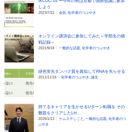
IKCOC-15 ー今年の秋は京都で国際会議に参加
しよう
2023/7/22
会告
,
化学者のつぶやき
オンライン講演会に参加してみた～学部生の挑
戦記録～
2021/9/18
一般的な話題
,
化学者のつぶやき
緑色蛍光タンパク質を真似してRNAを光らせる
2011/11/16
化学者のつぶやき
,
論文
持てるキャリアを生かせるUターン転職を その
難題をクリアしたLH…
2026/1/13
ケムステしごと
,
一般的な話題
,
化学者のつ
ぶやき