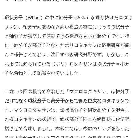
環状分子（Wheel）の中に軸分子（Axle）が通り抜けたロタキ
サンは、軸分子両端のかさ高い構造の存在によって環状分子
と軸分子が独立して運動できる構造をもった超分子です。特
に、軸分子が高分子となったポリロタキサンは応用研究が盛
んに報告されており、注目すべき研究分野です。しかし、こ
れまでに知られている（ポリ）ロタキサンは環状分子＝小分
子化合物として認識されていました。
一方、今回の報告で命名した「マクロロタキサン」は
軸分子
だけでなく環状分子も高分子からできた巨大なロタキサン
で
す。マクロロタキサンは、環状高分子と線状高分子を混合し
た擬ロタキサンの状態で、線状高分子同士を網目状に化学架
橋させて合成しました。本報告では、複数のリングをもった
多環状高分子を使うとマクロロタキサンが形成されやすいこ