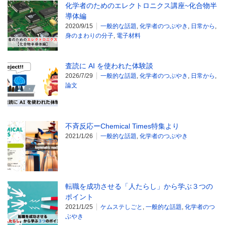
化学者のためのエレクトロニクス講座~化合物半
導体編
2020/9/15
一般的な話題
,
化学者のつぶやき
,
日常から
,
身のまわりの分子
,
電子材料
査読に AI を使われた体験談
2026/7/29
一般的な話題
,
化学者のつぶやき
,
日常から
,
論文
不斉反応ーChemical Times特集より
2021/1/26
一般的な話題
,
化学者のつぶやき
転職を成功させる「人たらし」から学ぶ３つの
ポイント
2021/1/25
ケムステしごと
,
一般的な話題
,
化学者のつ
ぶやき