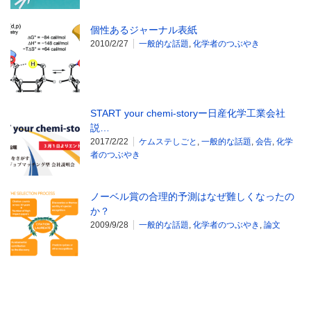
個性あるジャーナル表紙
2010/2/27
一般的な話題
,
化学者のつぶやき
START your chemi-storyー日産化学工業会社
説…
2017/2/22
ケムステしごと
,
一般的な話題
,
会告
,
化学
者のつぶやき
ノーベル賞の合理的予測はなぜ難しくなったの
か？
2009/9/28
一般的な話題
,
化学者のつぶやき
,
論文