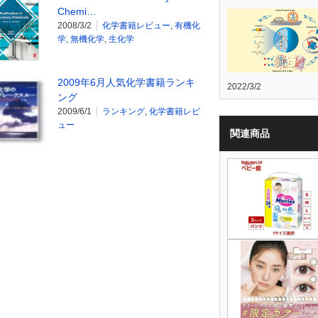
Chemi…
2008/3/2
化学書籍レビュー
,
有機化
学
,
無機化学
,
生化学
2009年6月人気化学書籍ランキ
2022/3/2
ング
2009/6/1
ランキング
,
化学書籍レビ
ュー
関連商品