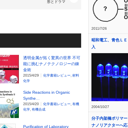
形とドラマ
2011/7/26
昭和電工、青色ＬＥ
入
透明金属が拓く驚異の世界 不可
能に挑むナノテクノロジーの錬
金術
2015/4/29
化学書籍レビュー
,
材料
化学
Side Reactions in Organic
Synthe…
2015/4/20
化学書籍レビュー
,
有機
2004/10/27
化学
,
有機合成
分子内架橋ポリマー
ナノリアクターへ応
Purification of Laboratory