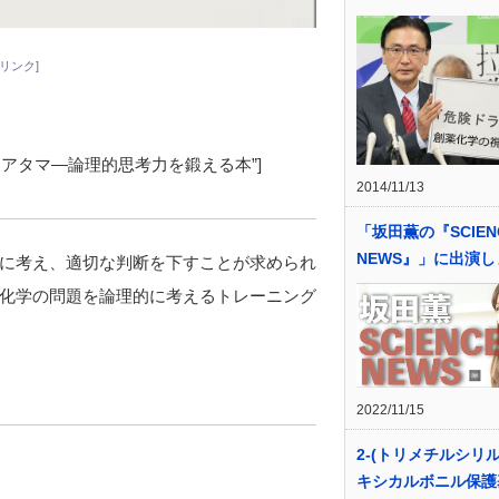
リンク]
itle=”化学するアタマ―論理的思考力を鍛える本”]
2014/11/13
「坂田薫の『SCIEN
NEWS』」に出演
に考え、適切な判断を下すことが求められ
化学の問題を論理的に考えるトレーニング
2022/11/15
2-(トリメチルシリ
キシカルボニル保護