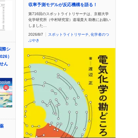
収率予測モデルが反応機構を語る！
第716回のスポットライトリサーチは、京都大学
化学研究所（中村研究室）道場貴大 助教にお願い
しました…
2026/8/7
スポットライトリサーチ
,
化学者のつ
ぶやき
国際シ
026）
せん
薬