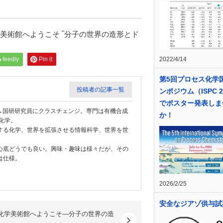
title=”有機化学美術館へようこそ ‾分子の世界の造形とド
2022/4/14
feedly
Pin it
第5回プロセス化学
投稿者の記事一覧
ンポジウム（ISPC 2
でポスター発表しま
学教員→国研研究員にクラスチェンジ。専門は有機合成
か！
化学。
する化学、世界を拡張させる情報科学、世界を世
心底どうでも良い。興味・趣味は様々だが、その
は仕様。
2026/2/25
安全なジアゾ供与試
化学美術館へようこそ―分子の世界の造