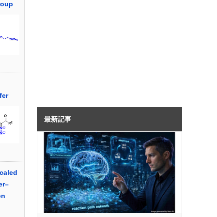
roup
fer
最新記事
caled
er–
on