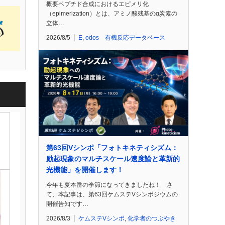
概要ペプチド合成におけるエピメリ化
（epimerization）とは、アミノ酸残基のα炭素の
立体…
2026/8/5
E
,
odos 有機反応データベース
第63回Vシンポ「フォトキネティシズム：
励起現象のマルチスケール速度論と革新的
光機能」を開催します！
今年も夏本番の季節になってきましたね！ さ
て、本記事は、第63回ケムステVシンポジウムの
開催告知です…
2026/8/3
ケムステVシンポ
,
化学者のつぶやき