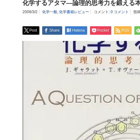
化学するアタマ―論理的思考力を鍛える
2008/3/2
化学一般
,
化学書籍レビュー
コメント:
0 コメント
投稿
Post
Share
Hatena
Pocket
RSS