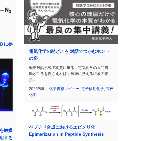
Ｄに参
電気化学の勘どころ 対話でつかむホント
の姿
概要対話形式で本質に迫る，電気化学の入門書．
勘どころを押さえれば，複雑に見える現象の要
点…
2026/8/6
化学書籍レビュー
,
電子移動化学
,
高校
化学
ペプチド合成におけるエピメリ化
を触媒
Epimerization in Peptide Synthesis
用する