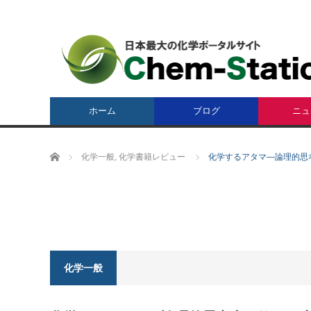
ホーム
ブログ
ニュ
ホーム
化学一般
,
化学書籍レビュー
化学するアタマ―論理的思
化学一般