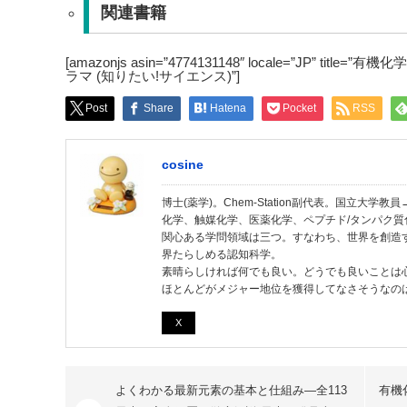
関連書籍
[amazonjs asin=”4774131148″ locale=”JP” 
ラマ (知りたい!サイエンス)”]
Post
Share
Hatena
Pocket
RSS
cosine
博士(薬学)。Chem-Station副代表。国立大
化学、触媒化学、医薬化学、ペプチド/タンパク質
関心ある学問領域は三つ。すなわち、世界を創造
界たらしめる認知科学。
素晴らしければ何でも良い。どうでも良いことは
ほとんどがメジャー地位を獲得してなさそうなの
X
よくわかる最新元素の基本と仕組み―全113
有機