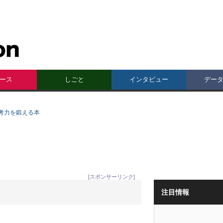
ース
しごと
インタビュー
デー
考力を鍛える本
[スポンサーリンク]
注目情報