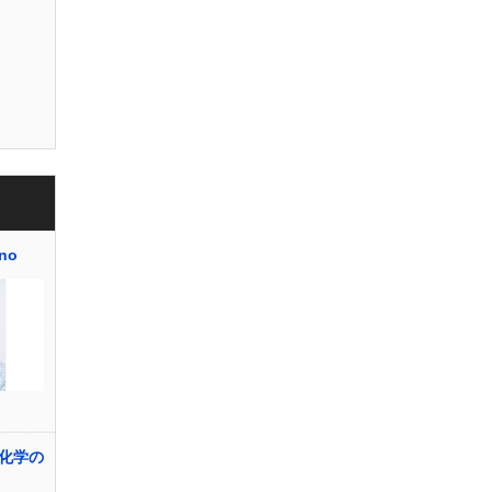
no
化学の