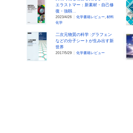
エラストマー：新素材・自己修
復・強靱…
2023/4/26
化学書籍レビュー
,
材料
化学
二次元物質の科学 :グラフェン
などの分子シートが生み出す新
世界
2017/5/29
化学書籍レビュー