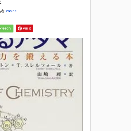
本
者:
cosine
feedly
Pin it