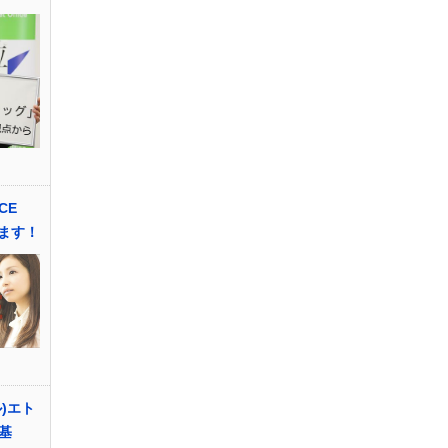
CE
します！
ル)エト
基