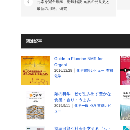
元素を完全網羅、徹底解説 元素の発見史と
最新の用途、研究
関連記事
Guide to Fluorine NMR for
Organi…
2016/12/28
化学書籍レビュー
,
有機
化学
麺の科学 粉が生み出す豊かな
食感・香り・うまみ
2019/9/11
化学一般
,
化学書籍レビ
ュー
持続可能な社会を支えるゴム・