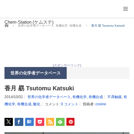
Chem-Station (ケムステ)
ホーム
世界の化学者データベース
,
有機化学
,
有機合成
香月 勗 Tsutomu Katsuki
[スポンサーリンク]
世界の化学者データベース
香月 勗 Tsutomu Katsuki
2014/10/31
世界の化学者データベース
,
有機化学
,
有機合成
不斉触媒
,
有
機化学
,
有機合成
,
酸化
コメント:
0 コメント
投稿者:
cosine