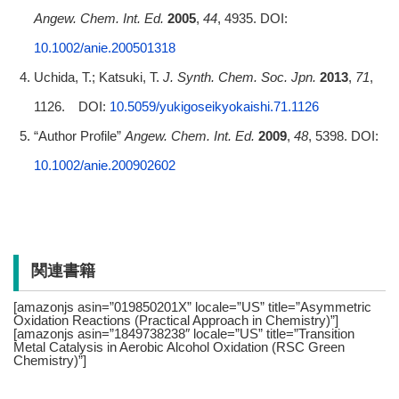
Angew. Chem. Int. Ed.
2005
,
44
, 4935. DOI:
10.1002/anie.200501318
Uchida, T.; Katsuki, T.
J. Synth. Chem. Soc. Jpn.
2013
,
71
,
1126. DOI:
10.5059/yukigoseikyokaishi.71.1126
“Author Profile”
Angew. Chem. Int. Ed.
2009
,
48
, 5398. DOI:
10.1002/anie.200902602
関連書籍
[amazonjs asin=”019850201X” locale=”US” title=”Asymmetric
Oxidation Reactions (Practical Approach in Chemistry)”]
[amazonjs asin=”1849738238″ locale=”US” title=”Transition
Metal Catalysis in Aerobic Alcohol Oxidation (RSC Green
Chemistry)”]