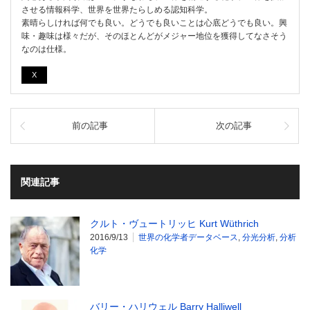
させる情報科学、世界を世界たらしめる認知科学。
素晴らしければ何でも良い。どうでも良いことは心底どうでも良い。興
味・趣味は様々だが、そのほとんどがメジャー地位を獲得してなさそう
なのは仕様。
X
前の記事
次の記事
関連記事
クルト・ヴュートリッヒ Kurt Wüthrich
2016/9/13
世界の化学者データベース
,
分光分析
,
分析
化学
バリー・ハリウェル Barry Halliwell