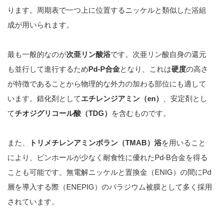
ります。周期表で一つ上に位置するニッケルと類似した浴組
成が用いられます。
最も一般的なのが
次亜リン酸浴
です。次亜リン酸自身の還元
も並行して進行するため
Pd-P
合金
となり、これは
硬度
の高さ
が特徴であることから物理的な外力の加わる部位にも適して
います。錯化剤として
エチレンジアミン（
en
）
、安定剤とし
て
チオジグリコール酸（
TDG
）
を含むものです。
また、
トリメチレンアミンボラン（
TMAB
）浴
を用いること
により、ピンホールが少なく耐食性に優れたPd-B合金を得る
ことも可能です。無電解ニッケルと置換金（ENIG）の間にPd
層を導入する際（ENEPIG）のパラジウム被膜として多く採用
されています。