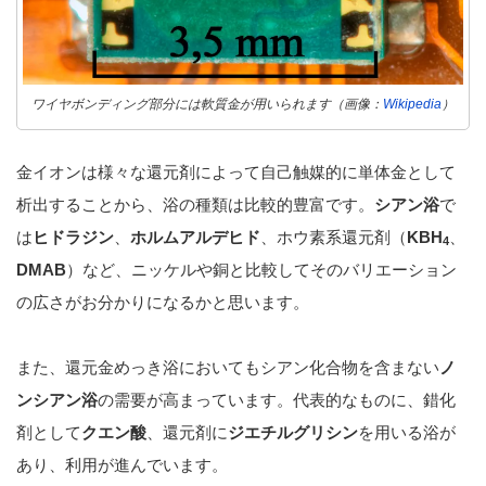
ワイヤボンディング部分には軟質金が用いられます（画像：
Wikipedia
）
金イオンは様々な還元剤によって自己触媒的に単体金として
析出することから、浴の種類は比較的豊富です。
シアン浴
で
は
ヒドラジン
、
ホルムアルデヒド
、ホウ素系還元剤（
KBH
、
4
DMAB
）など、ニッケルや銅と比較してそのバリエーション
の広さがお分かりになるかと思います。
また、還元金めっき浴においてもシアン化合物を含まない
ノ
ンシアン浴
の需要が高まっています。代表的なものに、錯化
剤として
クエン酸
、還元剤に
ジエチルグリシン
を用いる浴が
あり、利用が進んでいます。