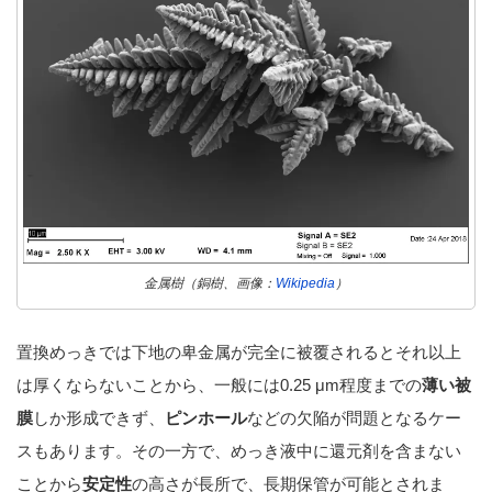
金属樹（銅樹、画像：
Wikipedia
）
置換めっきでは下地の卑金属が完全に被覆されるとそれ以上
は厚くならないことから、一般には0.25 μm程度までの
薄い被
膜
しか形成できず、
ピンホール
などの欠陥が問題となるケー
スもあります。その一方で、めっき液中に還元剤を含まない
ことから
安定性
の高さが長所で、長期保管が可能とされま