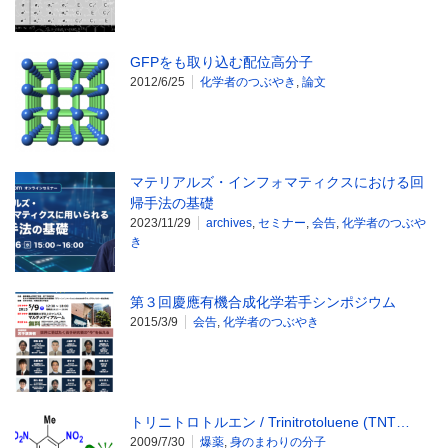
GFPをも取り込む配位高分子
2012/6/25
化学者のつぶやき
,
論文
マテリアルズ・インフォマティクスにおける回
帰手法の基礎
2023/11/29
archives
,
セミナー
,
会告
,
化学者のつぶや
き
第３回慶應有機合成化学若手シンポジウム
2015/3/9
会告
,
化学者のつぶやき
トリニトロトルエン / Trinitrotoluene (TNT…
2009/7/30
爆薬
,
身のまわりの分子