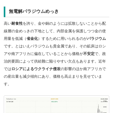
無電解パラジウムめっき
高い
耐食性
を誇り、金や銅のようには拡散しないことから配
線層の金めっきの下地として、内部金属を保護しつつ金の使
用量を低減（
省金化
）するために用いられるのが
パラジウム
です。とはいえパラジウムも貴金属であり、その鉱床はロシ
アや南アフリカに偏在していることから価格が
不安定
で、政
治的要因によって供給難に陥りやすい欠点もあります。近年
では
ロシアによるウクライナ侵攻
の影響のほか南アフリカで
の産出量も減少傾向にあり、価格も高止まりを見せていま
す。