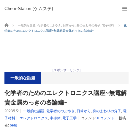
Chem-Station (ケムステ)
ホーム
一般的な話題
,
化学者のつぶやき
,
日常から
,
身のまわりの分子
,
電子材料
化
学者のためのエレクトロニクス講座~無電解貴金属めっきの各論編~
[スポンサーリンク]
一般的な話題
化学者のためのエレクトロニクス講座~無電解
貴金属めっきの各論編~
2023/1/2
一般的な話題
,
化学者のつぶやき
,
日常から
,
身のまわりの分子
,
電
子材料
エレクトロニクス
,
半導体
,
電子工学
コメント:
0 コメント
投稿
者:
berg