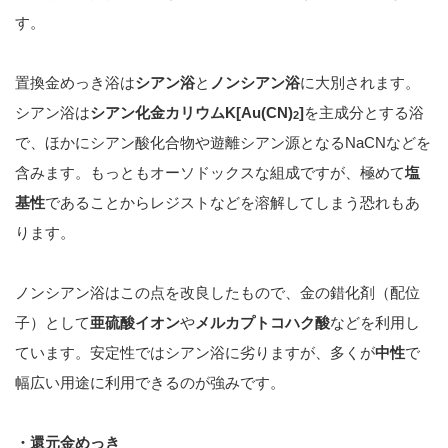
す。
置換金めっき浴は
シアン浴
と
ノンシアン浴
に大別されます。
シアン浴は
シアン化金カリウム
K[Au(CN)
]
を主成分とする浴
2
で、ほかにシアン酸化合物や遊離シアン源となるNaCNなどを
含みます。もっともオーソドックスな組成ですが、極めて
塩
基性
であることからレジストなどを溶解してしまう恐れもあ
ります。
ノンシアン浴はこの点を改良したもので、金の錯化剤（配位
子）として
亜硫酸イオン
や
メルカプトコハク酸
などを利用し
ています。安定性ではシアン浴に劣りますが、多くが
中性
で
幅広い用途に利用できるのが強みです。
・還元金めっき