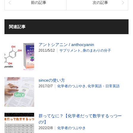
前の記事
次の記事
関連記事
アントシアニン / anthocyanin
2011/5/12
サプリメント
,
身のまわりの分子
sinceの使い方
2017/2/7
化学者のつぶやき
,
化学英語・日常英語
群ってなに？【化学者だって数学するっつー
の!】
2022/2/8
化学者のつぶやき