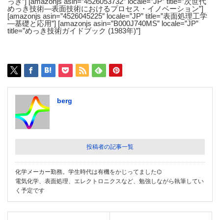
っき”] [amazonjs asin=”4526053732″ locale=”JP” title=”次世代
めっき技術―表面技術におけるプロセス・イノベーション”]
[amazonjs asin=”4526045225″ locale=”JP” title=”表面処理工学
―基礎と応用”] [amazonjs asin=”B000J740MS” locale=”JP”
title=”めっき技術ガイドブック (1983年)”]
berg
投稿者の記事一覧
化学メーカー勤務。学生時代は有機をかじってました⌬
電気化学、表面処理、エレクトロニクスなど、勉強しながら執筆してい
く予定です