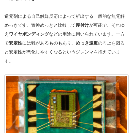
還元剤による自己触媒反応によって析出する一般的な無電解
めっきです。置換めっきと比較して
厚付け
が可能で、それゆ
え
ワイヤボンディング
などの用途に用いられています。一方
で
安定性
には難があるものもあり、
めっき速度
の向上を図る
と安定性が悪化しやすくなるというジレンマを抱えていま
す。