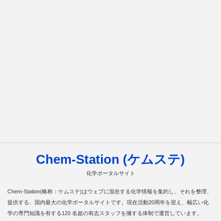
Chem-Station (ケムステ)
化学ポータルサイト
Chem-Station(略称：ケムステ)はウェブに混在する化学情報を集約し、それを整理、
提供する、国内最大の化学ポータルサイトです。現在活動20周年を迎え、幅広い化
学の専門知識を有する120 名超の有志スタッフを擁する体制で運営しています。