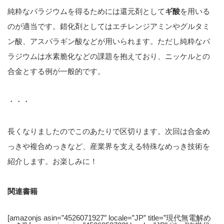
純粋なパラジウムを得るためには還元剤として
ギ酸
を用いる
のが適当です。錯化剤としてはエチレンジアミンやグルタミ
ン酸、アスパラギン酸などが用いられます。ただし純粋なパ
ラジウムは水素脆化などの課題を抱えており、ニッケルとの
合金とする例が一般的です。
・・・
長くなりましたのでこのあたりで区切ります。次回は合金め
っきや複合めっきなど、産業界を支える特殊なめっき技術を
紹介します。お楽しみに！
関連書籍
[amazonjs asin=”4526071927″ locale=”JP” title=”現代無電解め