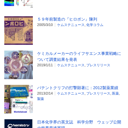
５９年前製造の『ヒロポン』陳列
2005/3/10
ケムステニュース
,
化学コラム
ケミカルメーカーのライフサエンス事業戦略に
ついて調査結果を発表
2019/1/11
ケムステニュース
,
プレスリリース
パテントクリフの打撃顕著に：2012製薬業績
2013/2/14
ケムステニュース
,
プレスリリース
,
医薬
,
製薬
日本化学界の英文誌 科学分野 ウェッブ公開