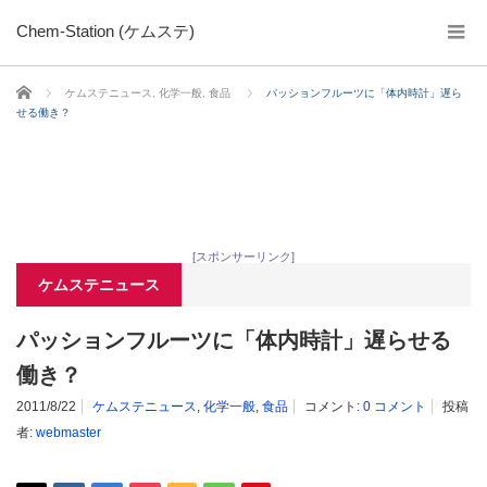
Chem-Station (ケムステ)
ホーム
ケムステニュース
,
化学一般
,
食品
パッションフルーツに「体内時計」遅ら
せる働き？
[スポンサーリンク]
ケムステニュース
パッションフルーツに「体内時計」遅らせる
働き？
2011/8/22
ケムステニュース
,
化学一般
,
食品
コメント:
0 コメント
投稿
者:
webmaster