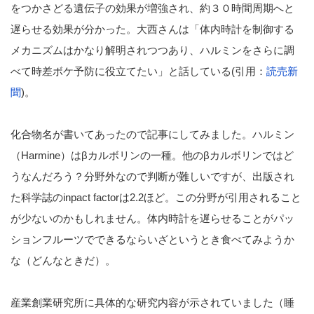
をつかさどる遺伝子の効果が増強され、約３０時間周期へと
遅らせる効果が分かった。大西さんは「体内時計を制御する
メカニズムはかなり解明されつつあり、ハルミンをさらに調
べて時差ボケ予防に役立てたい」と話している(引用：
読売新
聞
)。
化合物名が書いてあったので記事にしてみました。ハルミン
（Harmine）はβカルボリンの一種。他のβカルボリンではど
うなんだろう？分野外なので判断が難しいですが、出版され
た科学誌のinpact factorは2.2ほど。この分野が引用されること
が少ないのかもしれません。体内時計を遅らせることがパッ
ションフルーツでできるならいざというとき食べてみようか
な（どんなときだ）。
産業創業研究所に具体的な研究内容が示されていました（睡