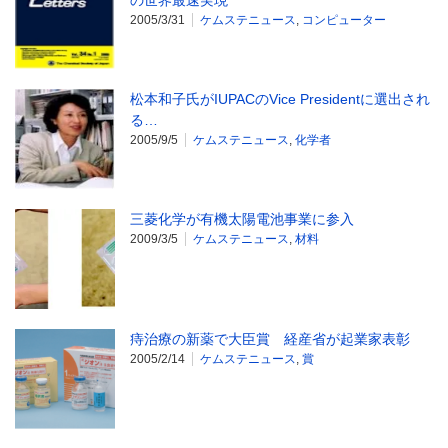
の世界最速実現
2005/3/31
ケムステニュース
,
コンピューター
松本和子氏がIUPACのVice Presidentに選出され
る…
2005/9/5
ケムステニュース
,
化学者
三菱化学が有機太陽電池事業に参入
2009/3/5
ケムステニュース
,
材料
痔治療の新薬で大臣賞 経産省が起業家表彰
2005/2/14
ケムステニュース
,
賞