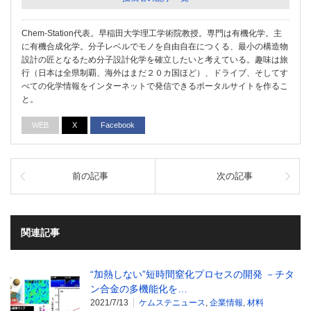
Chem-Station代表。早稲田大学理工学術院教授。専門は有機化学。主
に有機合成化学。分子レベルでモノを自由自在につくる、最小の構造物
設計の匠となるため分子設計化学を確立したいと考えている。趣味は旅
行（日本は全県制覇、海外はまだ２０カ国ほど）、ドライブ、そしてす
べての化学情報をインターネットで発信できるポータルサイトを作るこ
と。
WEB
X
Facebook
前の記事
次の記事
関連記事
“加熱しない”短時間窒化プロセスの開発 －チタ
ン合金の多機能化を…
2021/7/13
ケムステニュース
,
企業情報
,
材料