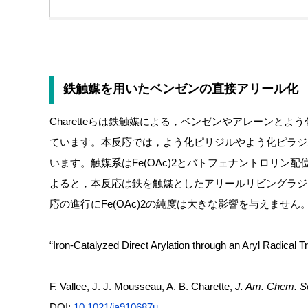
鉄触媒を用いたベンゼンの直接アリール化
Charetteらは鉄触媒による，ベンゼンやアレーンと
ています。本反応では，よう化ピリジルやよう化ピラジ
います。触媒系はFe(OAc)2と
バトフェナントロリン
配
よると，本反応は鉄を触媒としたアリールリビングラジ
応の進行にFe(OAc)2の純度は大きな影響を与えません
“Iron-Catalyzed Direct Arylation through an Aryl Radical 
F. Vallee, J. J. Mousseau, A. B. Charette,
J. Am. Chem. S
DOI:
10.1021/ja910687u