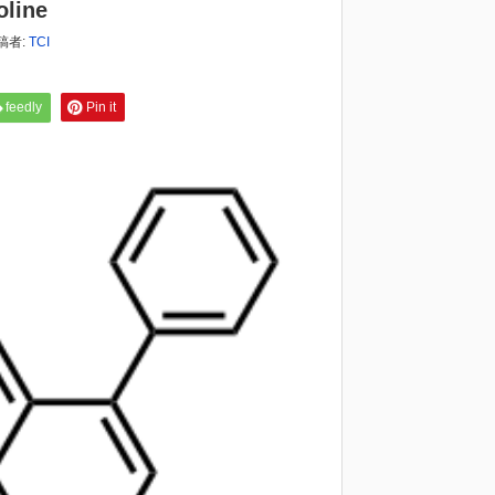
line
稿者:
TCI
feedly
Pin it