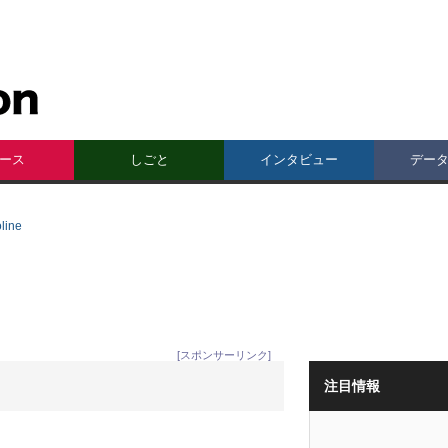
ース
しごと
インタビュー
デー
ine
[スポンサーリンク]
注目情報