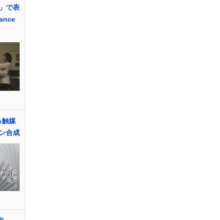
」で表
nce
る触媒
ン合成