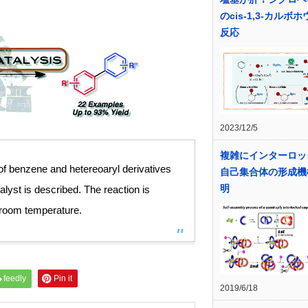
のcis-1,3-カルボ
反応
2023/12/5
複雑にインターロッ
n of benzene and hetereoaryl derivatives
自己集合体の形成機
明
alyst is described. The reaction is
 room temperature.
feedly
Pin it
2019/6/18