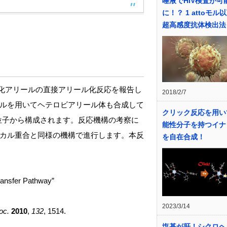
唾液でHIV検査が可
に！？ 1 attoモル
超高感度抗体検出法
よう化アリールの直接アリール化反応を報告し
2018/2/7
ルを用いてヘテロビアリール体も合成して
クリック反応を用い
位子から構成されます。反応機構の考察に
能性分子を持つイナ
カル重合と同様の機構で進行します。本反
を自在合成！
。
Transfer Pathway”
2023/3/14
oc.
2010
,
132
, 1514.
塩基が肝！シクロヘ