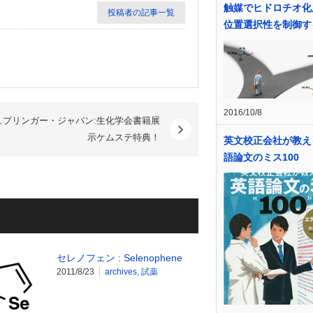
触媒でヒドロチオ化
投稿者の記事一覧
位置選択性を制御す
2016/10/8
ュプリンガー・ジャパン:生化学会書籍展
示ケムステ特典！
英文校正会社が教え
語論文のミス100
セレノフェン : Selenophene
2011/8/23
archives
,
試薬