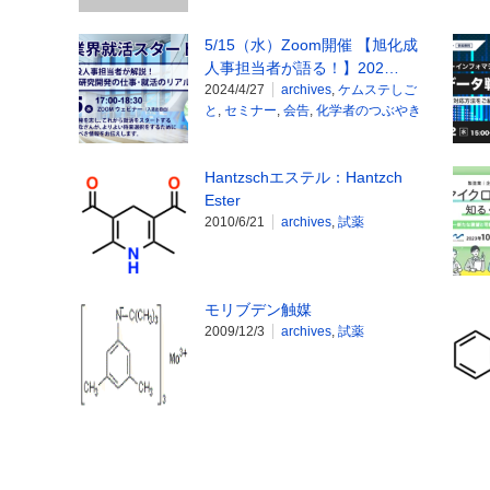
5/15（水）Zoom開催 【旭化成
人事担当者が語る！】202…
2024/4/27
archives
,
ケムステしご
と
,
セミナー
,
会告
,
化学者のつぶやき
Hantzschエステル：Hantzch
Ester
2010/6/21
archives
,
試薬
モリブデン触媒
2009/12/3
archives
,
試薬