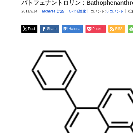
バトフェナントロリン : Bathophenanthro
2011/9/14
archives
,
試薬
C-H活性化
コメント:
0 コメント
投
Post
Share
Hatena
Pocket
RSS