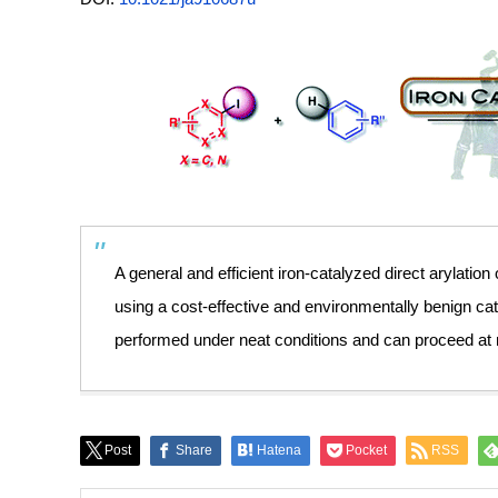
A general and efficient iron-catalyzed direct arylatio
using a cost-effective and environmentally benign cat
performed under neat conditions and can proceed at
Post
Share
Hatena
Pocket
RSS