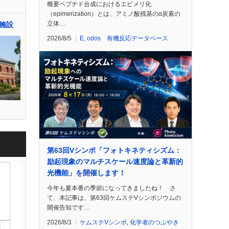
概要ペプチド合成におけるエピメリ化
（epimerization）とは、アミノ酸残基のα炭素の
立体…
施設
2026/8/5
E
,
odos 有機反応データベース
第63回Vシンポ「フォトキネティシズム：
励起現象のマルチスケール速度論と革新的
光機能」を開催します！
今年も夏本番の季節になってきましたね！ さ
て、本記事は、第63回ケムステVシンポジウムの
開催告知です…
2026/8/3
ケムステVシンポ
,
化学者のつぶやき