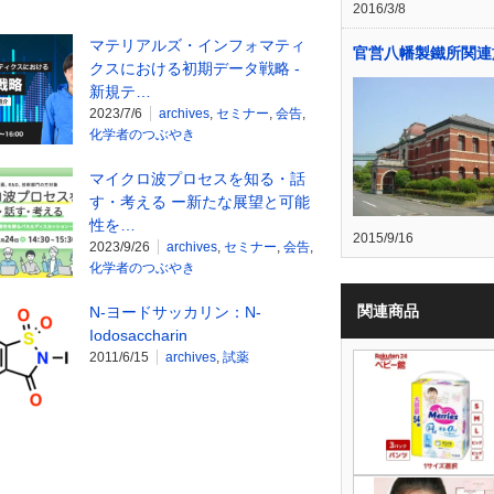
2016/3/8
マテリアルズ・インフォマティ
官営八幡製鐵所関連
クスにおける初期データ戦略 -
新規テ…
2023/7/6
archives
,
セミナー
,
会告
,
化学者のつぶやき
マイクロ波プロセスを知る・話
す・考える ー新たな展望と可能
性を…
2015/9/16
2023/9/26
archives
,
セミナー
,
会告
,
化学者のつぶやき
関連商品
N-ヨードサッカリン：N-
Iodosaccharin
2011/6/15
archives
,
試薬