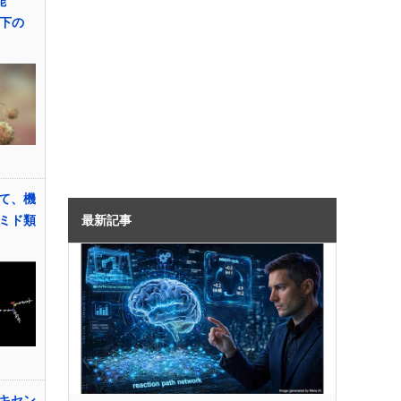
能
以下の
て、機
最新記事
ミド類
キセン