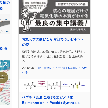
反応の
る
電気化学の勘どころ 対話でつかむホント
の姿
る 英
概要対話形式で本質に迫る，電気化学の入門書．
勘どころを押さえれば，複雑に見える現象の要
点…
2026/8/6
化学書籍レビュー
,
電子移動化学
,
高校
化学
ペプチド合成におけるエピメリ化
Epimerization in Peptide Synthesis