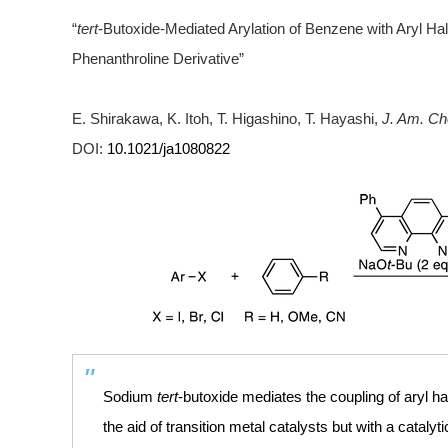
“
tert
-Butoxide-Mediated Arylation of Benzene with Aryl Hali
Phenanthroline Derivative”
E. Shirakawa, K. Itoh, T. Higashino, T. Hayashi,
J. Am. Ch
DOI:
10.1021/ja1080822
Sodium
tert
-butoxide mediates the coupling of aryl h
the aid of transition metal catalysts but with a catalyt