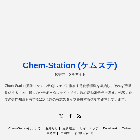
Chem-Station (ケムステ)
化学ポータルサイト
Chem-Station(略称：ケムステ)はウェブに混在する化学情報を集約し、それを整理、
提供する、国内最大の化学ポータルサイトです。現在活動20周年を迎え、幅広い化
学の専門知識を有する120 名超の有志スタッフを擁する体制で運営しています。
RSS
X
Facebook
Chem-Stationについて
お知らせ
更新履歴
サイトマップ
Facebook
Twitter
国際版
中国版
お問い合わせ