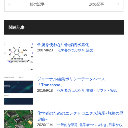
前の記事
次の記事
関連記事
金属を使わない触媒的水素化
2007/8/23
化学者のつぶやき
,
論文
ジャーナル編集ポリシーデータベース
「Transpose」
2019/9/18
化学者のつぶやき
,
書籍・ソフト・Web
化学者のためのエレクトロニクス講座~無線の歴
史編~
2020/11/4
一般的な話題
,
化学者のつぶやき
,
日常から
,