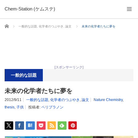
Chem-Station (ケムステ)
ホーム
一般的な話題
,
化学者のつぶやき
,
論文
未来の化学者たちに夢を
[スポンサーリンク]
一般的な話題
未来の化学者たちに夢を
2012/9/11
一般的な話題
,
化学者のつぶやき
,
論文
Nature Chemistry
,
thesis
,
子供
投稿者:
ペリプラノン