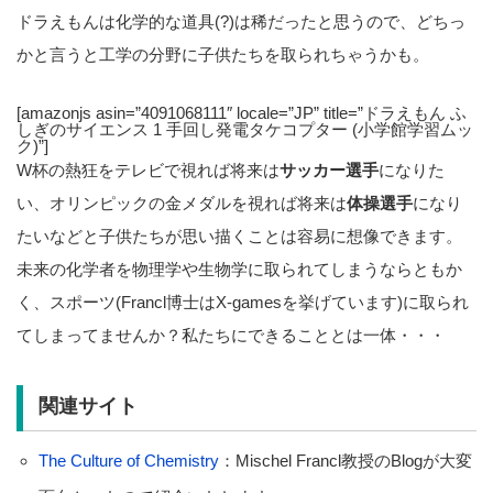
ドラえもんは化学的な道具(?)は稀だったと思うので、どちっ
かと言うと工学の分野に子供たちを取られちゃうかも。
[amazonjs asin=”4091068111″ locale=”JP” title=”ドラえもん ふ
しぎのサイエンス 1 手回し発電タケコプター (小学館学習ムッ
ク)”]
W杯の熱狂をテレビで視れば将来は
サッカー選手
になりた
い、オリンピックの金メダルを視れば将来は
体操選手
になり
たいなどと子供たちが思い描くことは容易に想像できます。
未来の化学者を物理学や生物学に取られてしまうならともか
く、スポーツ(Francl博士はX-gamesを挙げています)に取られ
てしまってませんか？私たちにできることとは一体・・・
関連サイト
The Culture of Chemistry
：Mischel Francl教授のBlogが大変