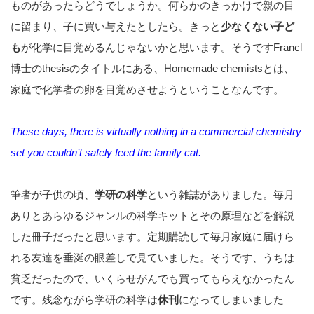
ものがあったらどうでしょうか。何らかのきっかけで親の目
に留まり、子に買い与えたとしたら。きっと
少なくない子ど
も
が化学に目覚めるんじゃないかと思います。そうですFrancl
博士のthesisのタイトルにある、Homemade chemistsとは、
家庭で化学者の卵を目覚めさせようということなんです。
These days, there is virtually nothing in a commercial chemistry
set you couldn’t safely feed the family cat.
筆者が子供の頃、
学研の科学
という雑誌がありました。毎月
ありとあらゆるジャンルの科学キットとその原理などを解説
した冊子だったと思います。定期購読して毎月家庭に届けら
れる友達を垂涎の眼差しで見ていました。そうです、うちは
貧乏だったので、いくらせがんでも買ってもらえなかったん
です。残念ながら学研の科学は
休刊
になってしまいました