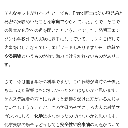
そんなキットが無かったとしても、Francl博士は幼い頃兄弟と
秘密の実験めいたことを
家庭で
やられていたようで、そこで
の興奮が化学への道を開いたということでした。発明王エジ
ソンも学校外での実験に夢中になっていて、リンをこぼして
火事を出したなんていうエピソードもありますから、
内緒で
やる実験
というものが持つ魅力は計り知れないものがありま
す。
さて、今は無き学研の科学ですが、この雑誌が当時の子供た
ちに与えた影響はものすごかったのではないかと思います。
ケムステ読者の方々にもきっと影響を受けた方がいるんじゃ
ないでしょうか。ただ、この学研の科学にしろ大人の科学マ
ガジンにしろ、
化学
は少なかったのではないかと思います。
化学実験の場合はどうしても
安全性
や
廃棄物
の問題がついて