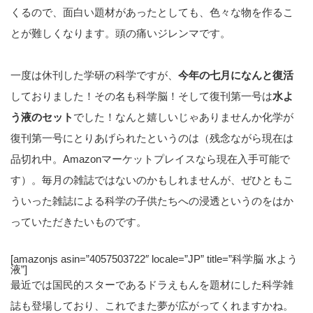
くるので、面白い題材があったとしても、色々な物を作るこ
とが難しくなります。頭の痛いジレンマです。
一度は休刊した学研の科学ですが、
今年の七月になんと復活
しておりました！その名も科学脳！そして復刊第一号は
水よ
う液のセット
でした！なんと嬉しいじゃありませんか化学が
復刊第一号にとりあげられたというのは（残念ながら現在は
品切れ中。Amazonマーケットプレイスなら現在入手可能で
す）。毎月の雑誌ではないのかもしれませんが、ぜひともこ
ういった雑誌による科学の子供たちへの浸透というのをはか
っていただきたいものです。
[amazonjs asin=”4057503722″ locale=”JP” title=”科学脳 水よう
液”]
最近では国民的スターであるドラえもんを題材にした科学雑
誌も登場しており、これでまた夢が広がってくれますかね。