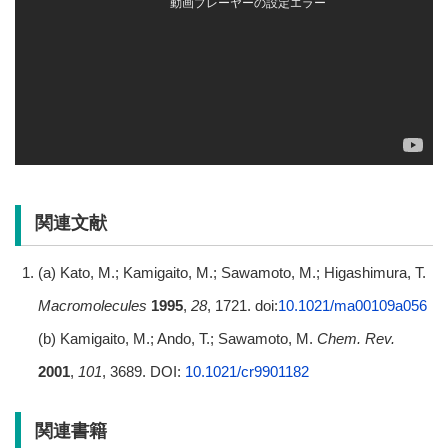
関連文献
(a) Kato, M.; Kamigaito, M.; Sawamoto, M.; Higashimura, T.
Macromolecules
1995
,
28
, 1721. doi:
10.1021/ma00109a056
(b) Kamigaito, M.; Ando, T.; Sawamoto, M.
Chem. Rev.
2001
,
101
, 3689. DOI:
10.1021/cr9901182
関連書籍