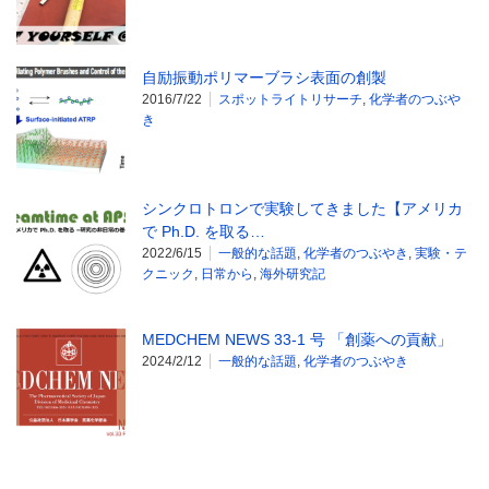
自励振動ポリマーブラシ表面の創製
2016/7/22
スポットライトリサーチ
,
化学者のつぶや
き
シンクロトロンで実験してきました【アメリカ
で Ph.D. を取る…
2022/6/15
一般的な話題
,
化学者のつぶやき
,
実験・テ
クニック
,
日常から
,
海外研究記
MEDCHEM NEWS 33-1 号 「創薬への貢献」
2024/2/12
一般的な話題
,
化学者のつぶやき