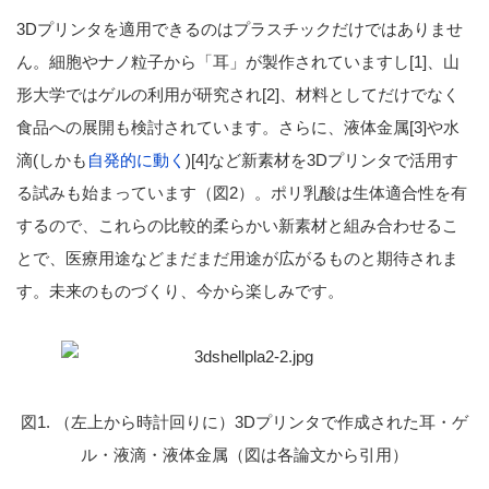
3Dプリンタを適用できるのはプラスチックだけではありませ
ん。細胞やナノ粒子から「耳」が製作されていますし[1]、山
形大学ではゲルの利用が研究され[2]、材料としてだけでなく
食品への展開も検討されています。さらに、液体金属[3]や水
滴(しかも
自発的に動く
)[4]など新素材を3Dプリンタで活用す
る試みも始まっています（図2）。ポリ乳酸は生体適合性を有
するので、これらの比較的柔らかい新素材と組み合わせるこ
とで、医療用途などまだまだ用途が広がるものと期待されま
す。未来のものづくり、今から楽しみです。
図1. （左上から時計回りに）3Dプリンタで作成された耳・ゲ
ル・液滴・液体金属（図は各論文から引用）