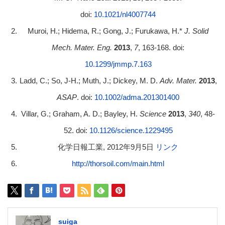
doi:
10.1021/nl4007744
Muroi, H.; Hidema, R.; Gong, J.; Furukawa, H.*
J. Solid
Mech. Mater. Eng.
2013
,
7
, 163-168. doi:
10.1299/jmmp.7.163
Ladd, C.; So, J-H.; Muth, J.; Dickey, M. D.
Adv. Mater.
2013
,
ASAP
. doi:
10.1002/adma.201301400
Villar, G.; Graham, A. D.; Bayley, H.
Science
2013
,
340
, 48-
52. doi:
10.1126/science.1229495
化学日報工業, 2012年9月5日
リンク
http://thorsoil.com/main.html
suiga