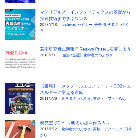
マテリアルズ・インフォマティクスの基礎から
実践技術まで学ぶワンス…
2023/7/18
archives
,
セミナー
,
会告
,
化学者のつぶや
き
若手研究者に朗報!? Reaxys Prizeに応募しよう
2010/2/8
一般的な話題
,
化学者のつぶやき
【書籍】「メタノールエコノミー」～CO2をエ
ネルギーに変える逆転…
2011/5/29
化学者のつぶやき
,
書籍・ソフト・Web
研究室でDIY! ～明るい棚を作ろう～
2016/1/12
化学者のつぶやき
,
実験・テクニック
,
日常
から