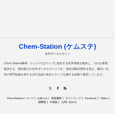
Chem-Station (ケムステ)
化学ポータルサイト
Chem-Station(略称：ケムステ)はウェブに混在する化学情報を集約し、それを整理、
提供する、国内最大の化学ポータルサイトです。現在活動20周年を迎え、幅広い化
学の専門知識を有する120 名超の有志スタッフを擁する体制で運営しています。
RSS
X
Facebook
Chem-Stationについて
お知らせ
更新履歴
サイトマップ
Facebook
Twitter
国際版
中国版
お問い合わせ