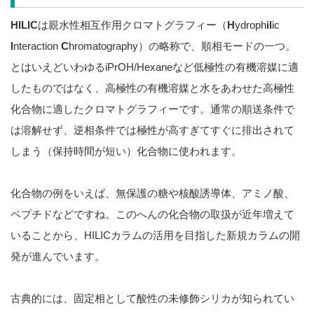
HILIC
は親水性相互作用クロマトグラフィー（
H
ydroph
il
ic
I
nteraction
C
hromatography）の略称で、順相モードの一つ。
とはいえどいわゆるiPrOH/Hexaneなど低極性の有機溶媒に適
したものではなく、高極性の有機溶媒と水をあわせた高極性
化合物に適したクロマトグラフィーです。通常の順送条件で
は溶解せず、逆相条件では極性が高すぎてすぐに排出されて
しまう（保持時間が短い）化合物に使われます。
化合物の例をいえば、無保護の糖や核酸誘導体、アミノ酸、
ペプチドなどですね。このへんの化合物の取扱が近年増えて
いることから、HILICカラムの活用を目指した新規カラムの開
発が進んでいます。
古典的には、固定相として酸性の未修飾シリカが知られてい