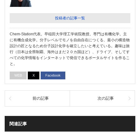
投稿者の記事一覧
Chem-Station代表。早稲田大学理工学術院教授。専門は有機化学。主
に有機合成化学。分子レベルでモノを自由自在につくる、最小の構造物
設計の匠となるため分子設計化学を確立したいと考えている。趣味は旅
行（日本は全県制覇、海外はまだ２０カ国ほど）、ドライブ、そしてす
べての化学情報をインターネットで発信できるポータルサイトを作るこ
と。
WEB
X
Facebook
前の記事
次の記事
関連記事