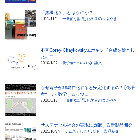
「無機化学」とはなにか？
2011/11/1
一般的な話題
,
化学者のつぶやき
不斉Corey-Chaykovskyエポキシド合成を鍵とし
たキニ…
2010/1/27
化学者のつぶやき
,
論文
なぜ電子が非局在化すると安定化するの?【化学
者だって数学するっつ…
2020/8/17
一般的な話題
,
化学者のつぶやき
サステナブル社会の実現に貢献する新製品開発
2025/10/24
ケムステしごと
,
研究・製品紹介