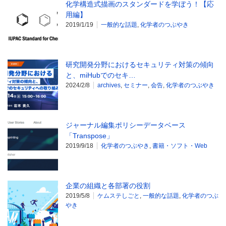
化学構造式描画のスタンダードを学ぼう！【応
用編】
2019/1/19
一般的な話題
,
化学者のつぶやき
研究開発分野におけるセキュリティ対策の傾向
と、miHubでのセキ…
2024/2/8
archives
,
セミナー
,
会告
,
化学者のつぶやき
ジャーナル編集ポリシーデータベース
「Transpose」
2019/9/18
化学者のつぶやき
,
書籍・ソフト・Web
企業の組織と各部署の役割
2019/5/8
ケムステしごと
,
一般的な話題
,
化学者のつぶ
やき