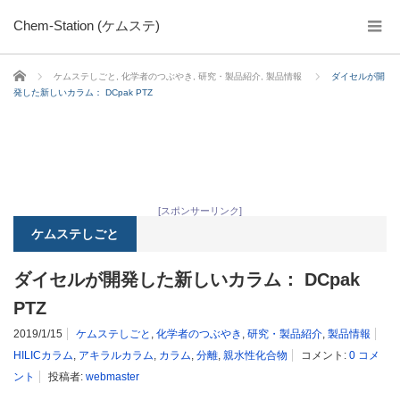
Chem-Station (ケムステ)
ホーム
ケムステしごと
,
化学者のつぶやき
,
研究・製品紹介
,
製品情報
ダイセルが開
発した新しいカラム： DCpak PTZ
[スポンサーリンク]
ケムステしごと
ダイセルが開発した新しいカラム： DCpak
PTZ
2019/1/15
ケムステしごと
,
化学者のつぶやき
,
研究・製品紹介
,
製品情報
HILICカラム
,
アキラルカラム
,
カラム
,
分離
,
親水性化合物
コメント:
0 コメ
ント
投稿者:
webmaster