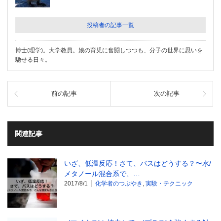
投稿者の記事一覧
博士(理学)。大学教員。娘の育児に奮闘しつつも、分子の世界に思いを
馳せる日々。
前の記事
次の記事
関連記事
いざ、低温反応！さて、バスはどうする？〜水/
メタノール混合系で、…
2017/8/1
化学者のつぶやき
,
実験・テクニック