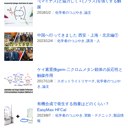
−(マイナス)と協力して＋(プラス)を強くする触
媒
2018/1/2
化学者のつぶやき
,
論文
中国へ行ってきました 西安・上海・北京編①
2023/12/4
化学者のつぶやき
,
講演・人
ケイ素置換gem-二クロムメタン錯体の反応性と
触媒作用
2017/11/8
スポットライトリサーチ
,
化学者のつぶや
き
,
論文
有機合成で発生する熱量はどのくらい？
EasyMax HFCal
2023/8/7
化学者のつぶやき
,
実験・テクニック
,
製品情
報