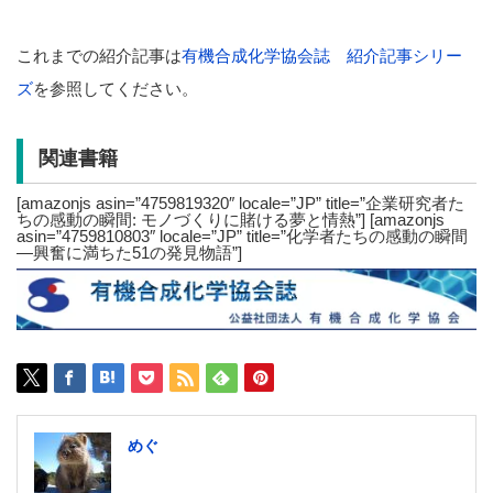
これまでの紹介記事は
有機合成化学協会誌 紹介記事シリー
ズ
を参照してください。
関連書籍
[amazonjs asin=”4759819320″ locale=”JP” title=”企業研究者た
ちの感動の瞬間: モノづくりに賭ける夢と情熱”] [amazonjs
asin=”4759810803″ locale=”JP” title=”化学者たちの感動の瞬間
―興奮に満ちた51の発見物語”]
めぐ