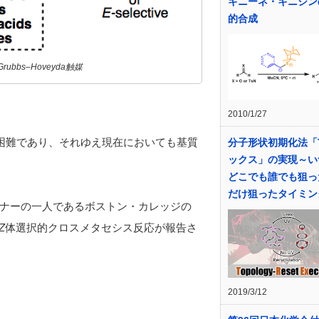
キニーネ・キニジン
的合成
bs–Hoveyda触媒
2010/1/27
困難であり、それゆえ現在においても基質
分子形状初期化法「
ックス」の実現～い
どこでも誰でも狙っ
だけ狙ったタイミン
ナーの一人であるボストン・カレッジの
Z
体選択的クロスメタセシス反応が報告さ
2019/3/12