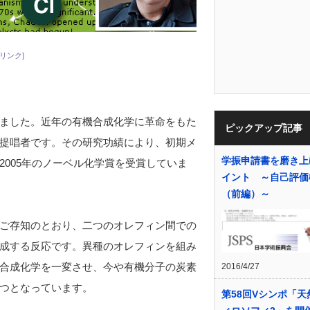
リンク]
ました。近年の有機合成化学に革命をもた
ピックアップ記事
提唱者です。その研究功績により、初期メ
学振申請書を磨き上
2005年のノーベル化学賞を受賞していま
イント ～自己評価
（前編）～
ご存知のとおり、二つのオレフィン間での
成する反応です。異種のオレフィンを組み
合成化学を一変させ、今や有機分子の炭素
2016/4/27
つとなっています。
第58回Vシンポ「天