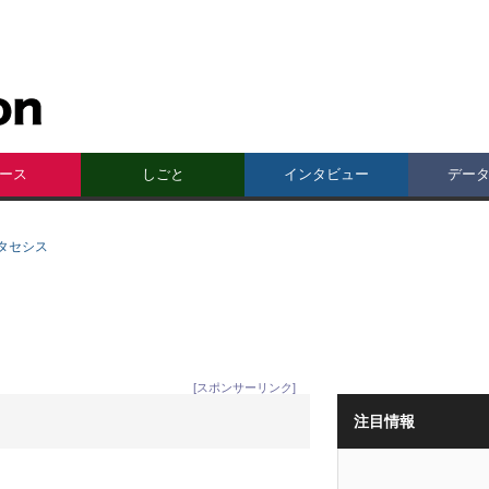
ース
しごと
インタビュー
デー
タセシス
[スポンサーリンク]
注目情報