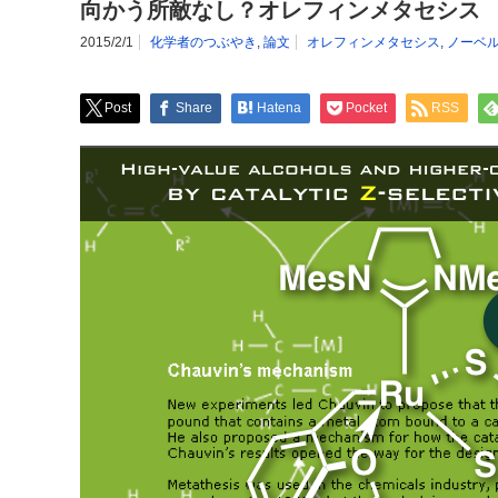
向かう所敵なし？オレフィンメタセシス
2015/2/1
化学者のつぶやき
,
論文
オレフィンメタセシス
,
ノーベ
Post
Share
Hatena
Pocket
RSS