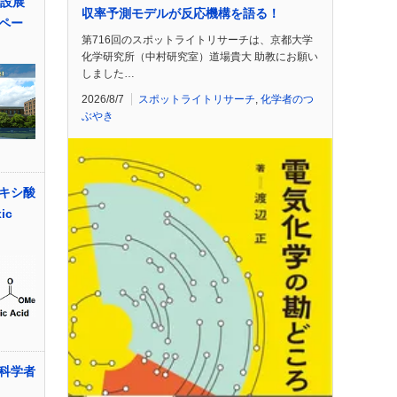
付設展
収率予測モデルが反応機構を語る！
ペー
第716回のスポットライトリサーチは、京都大学
化学研究所（中村研究室）道場貴大 助教にお願い
しました…
2026/8/7
スポットライトリサーチ
,
化学者のつ
ぶやき
キシ酸
ic
科学者