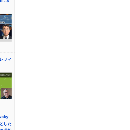
催しま
レフィ
vsky
とした