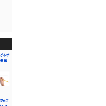
げるポ
欄 編
然物フ