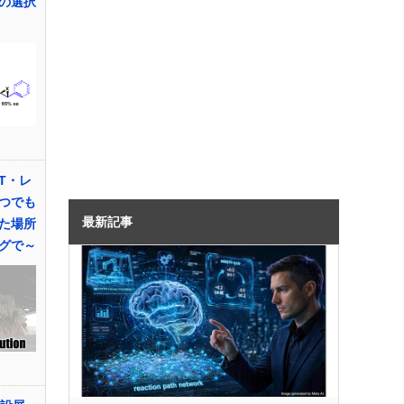
の選択
T・レ
つでも
最新記事
た場所
グで～