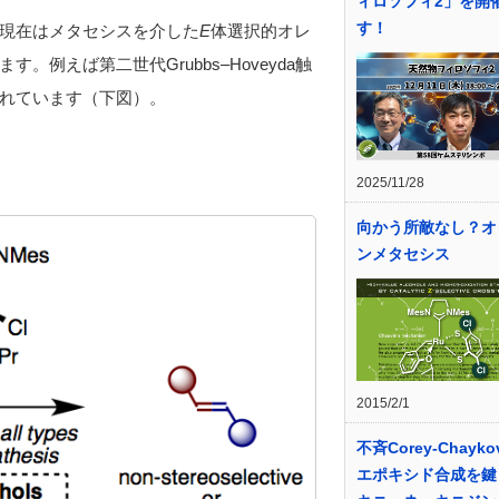
ィロソフィ2」を開
す！
現在はメタセシスを介した
E
体選択的オレ
例えば第二世代Grubbs–Hoveyda触
れています（下図）。
2025/11/28
向かう所敵なし？オ
ンメタセシス
2015/2/1
不斉Corey-Chayko
エポキシド合成を鍵