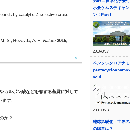
第96回日本化学会
示会ケムステキャン
ounds by catalytic Z-selective cross-
ン！Part I
, M. S.; Hoveyda, A. H.
Nature
2015
,
2016/3/17
ペンタシクロアナモ
pentacycloanamox
acid
やカルボン酸などを有する基質に対して
います。
2007/9/23
のか？
地球温暖化－世界の
の総意は？