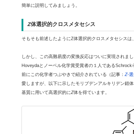
簡単に説明してみましょう。
Z
体選択的クロスメタセシス
そもそも前述したようにZ体選択的クロスメタセシスは
しかし、この高難易度の変換反応はついに実現されまし
Hoveydaとノーベル化学賞受賞者の１人であるSchroc
前にこの化学者つぶやきで紹介されている（記事：
Z
-
愛しますが、以下に示したモリブデンアルキリデン錯体
基質に用いて高選択的に
Z
体を得ています。