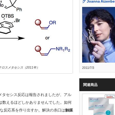
グ Joanna Aizenbe
ロスメタセシス（2011年）
2011/7/3
関連商品
メタセシス反応は報告されましたが、アル
質は数えるほどしかありませんでした。如何
な反応系を作り出すか。解決の糸口は
触媒