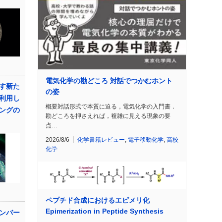
電気化学の勘どころ 対話でつかむホント
す新た
の姿
利用し
概要対話形式で本質に迫る，電気化学の入門書．
ングの
勘どころを押さえれば，複雑に見える現象の要
点…
2026/8/6
化学書籍レビュー
,
電子移動化学
,
高校
化学
ペプチド合成におけるエピメリ化
Epimerization in Peptide Synthesis
ンバー