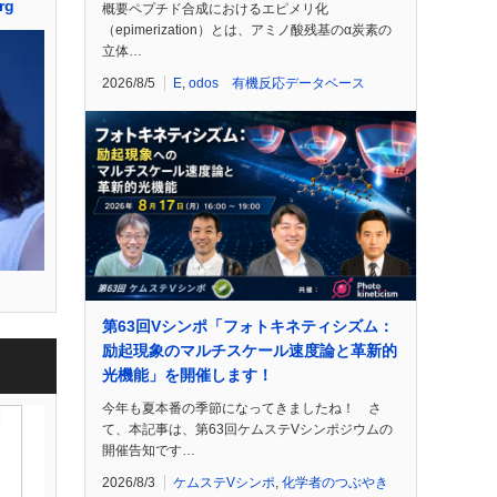
rg
概要ペプチド合成におけるエピメリ化
（epimerization）とは、アミノ酸残基のα炭素の
立体…
2026/8/5
E
,
odos 有機反応データベース
第63回Vシンポ「フォトキネティシズム：
励起現象のマルチスケール速度論と革新的
光機能」を開催します！
今年も夏本番の季節になってきましたね！ さ
て、本記事は、第63回ケムステVシンポジウムの
開催告知です…
2026/8/3
ケムステVシンポ
,
化学者のつぶやき