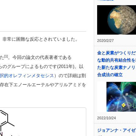
、非常に困難な反応とされていました。
2020/2/27
金と炭素がつくりだ
[1]
た
。今回の論文の代表著者である
な動的共有結合性を
kらのグループによるものです(2011年)。以
た新たな炭素ナノリ
合成法の確立
選択的オレフィンメタセシス
）ので詳細は割
存在下エノールエーテルやアリルアミドを
2022/10/24
ジョアンナ・アイゼ