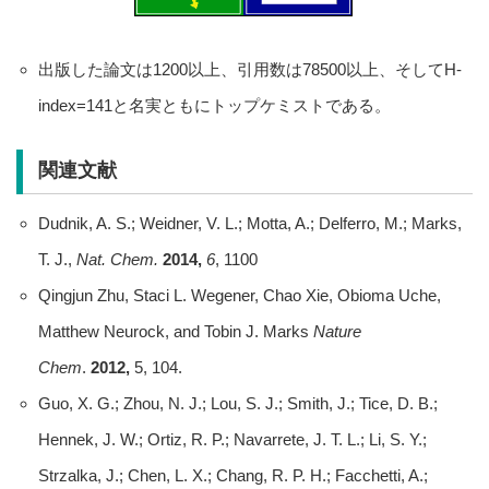
出版した論文は1200以上、引用数は78500以上、そしてH-
index=141と名実ともにトップケミストである。
関連文献
Dudnik, A. S.; Weidner, V. L.; Motta, A.; Delferro, M.; Marks,
T. J.,
Nat. Chem.
2014,
6
, 1100
Qingjun Zhu, Staci L. Wegener, Chao Xie, Obioma Uche,
Matthew Neurock, and Tobin J. Marks
Nature
Chem
.
2012,
5, 104.
Guo, X. G.; Zhou, N. J.; Lou, S. J.; Smith, J.; Tice, D. B.;
Hennek, J. W.; Ortiz, R. P.; Navarrete, J. T. L.; Li, S. Y.;
Strzalka, J.; Chen, L. X.; Chang, R. P. H.; Facchetti, A.;