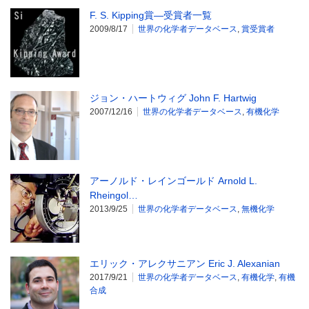
F. S. Kipping賞―受賞者一覧
2009/8/17
世界の化学者データベース
,
賞受賞者
ジョン・ハートウィグ John F. Hartwig
2007/12/16
世界の化学者データベース
,
有機化学
アーノルド・レインゴールド Arnold L.
Rheingol…
2013/9/25
世界の化学者データベース
,
無機化学
エリック・アレクサニアン Eric J. Alexanian
2017/9/21
世界の化学者データベース
,
有機化学
,
有機
合成