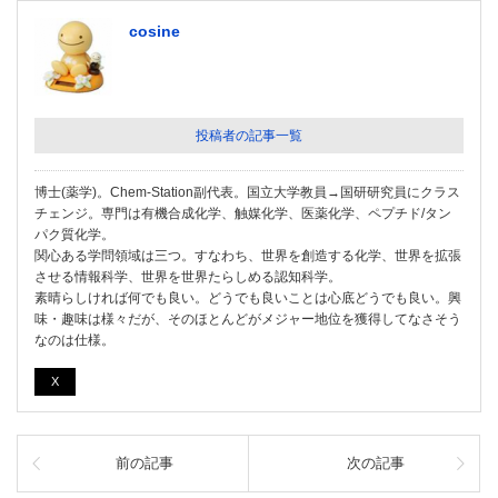
cosine
投稿者の記事一覧
博士(薬学)。Chem-Station副代表。国立大学教員→国研研究員にクラス
チェンジ。専門は有機合成化学、触媒化学、医薬化学、ペプチド/タン
パク質化学。
関心ある学問領域は三つ。すなわち、世界を創造する化学、世界を拡張
させる情報科学、世界を世界たらしめる認知科学。
素晴らしければ何でも良い。どうでも良いことは心底どうでも良い。興
味・趣味は様々だが、そのほとんどがメジャー地位を獲得してなさそう
なのは仕様。
X
前の記事
次の記事