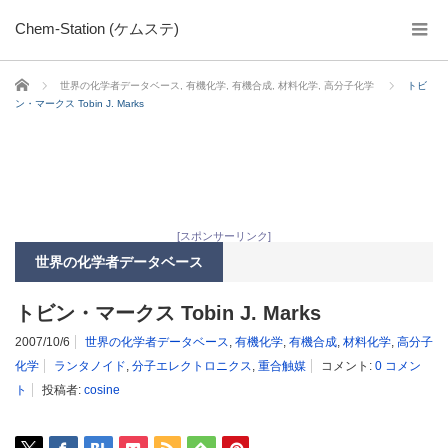
Chem-Station (ケムステ)
ホーム
世界の化学者データベース
,
有機化学
,
有機合成
,
材料化学
,
高分子化学
トビ
ン・マークス Tobin J. Marks
[スポンサーリンク]
世界の化学者データベース
トビン・マークス Tobin J. Marks
2007/10/6
世界の化学者データベース
,
有機化学
,
有機合成
,
材料化学
,
高分子
化学
ランタノイド
,
分子エレクトロニクス
,
重合触媒
コメント:
0 コメン
ト
投稿者:
cosine