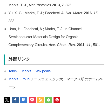
Marks, T. J.,
Nat Photonics
2013,
7
, 825.
Yu, X. G.; Marks, T. J.; Facchetti, A.,
Nat. Mater.
2016,
15
,
383.
Usta, H.; Facchetti, A.; Marks, T. J., n-Channel
Semiconductor Materials Design for Organic
Complementary Circuits.
Acc. Chem. Res.
2011,
44
, 501.
外部リンク
Tobin J. Marks – Wikipedia
Marks Group
ノースウェスタン大・マークス研のホームペ
ージ