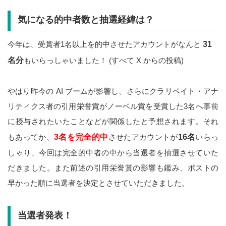
気になる的中者数と抽選経緯は？
今年は、受賞者1名以上を的中させたアカウントがなんと
31
名分
もいらっしゃいました！ (すべて X からの投稿)
やはり昨今の AI ブームが影響し、さらにクラリベイト・アナ
リティクス者の引用栄誉賞がノーベル賞を受賞した3名へ事前
に授与されたいたことなどが関係したと予想されます。それ
もあってか、
3名を完全的中
させたアカウントが
16名
いらっ
しゃり、今回は完全的中者の中から当選者を抽選させていた
だきました。また前述の引用栄誉賞の影響も鑑み、ポストの
早かった順に当選者を決定とさせていただきました。
当選者発表！