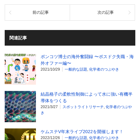
前の記事
次の記事
関連記事
ポンコツ博士の海外奮闘録 〜ポスドク失職・海
外オファー編〜
2021/10/29
一般的な話題
,
化学者のつぶやき
結晶格子の柔軟性制御によって水に強い有機半
導体をつくる
2021/3/27
スポットライトリサーチ
,
化学者のつぶや
き
ケムステV年末ライブ2022を開催します！
2022/12/26
一般的な話題
,
化学者のつぶやき