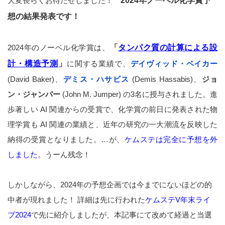
大変長らくお待たせしました！
2024年ノーベル化学賞予
想の結果発表です！
2024年のノーベル化学賞は、
「
タンパク質の計算による設
計・構造予測
」
に関する業績で、
デイヴィッド・ベイカー
(David Baker)、
デミス・ハサビス
(Demis Hassabis)、
ジョ
ン・ジャンパー
(John M. Jumper) の3名に授与されました。進
歩著しい AI 関連からの受賞で、化学賞の前日に発表された物
理学賞も AI 関連の業績と、近年の研究の一大潮流を反映した
納得の受賞となりました。…が、
ケムステは完全に予想を外
しました
。うーん残念！
しかしながら、2024年の予想企画では今までにないほどの的
中者が現れました！ 詳細は先に行われた
ケムステV年末ライ
ブ2024
で先に紹介しましたが、本記事にて改めて経過と当選