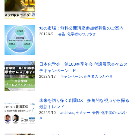
知の市場：無料公開講座参加者募集のご案内
2012/4/2
会告
,
化学者のつぶやき
日本化学会 第103春季年会 付設展示会ケムス
テキャンペーン P…
2023/3/17
キャンペーン
,
化学者のつぶやき
未来を切り拓く創薬DX：多角的な視点から探る
最新トレンド
2024/6/10
archives
,
セミナー
,
会告
,
化学者のつぶや
き