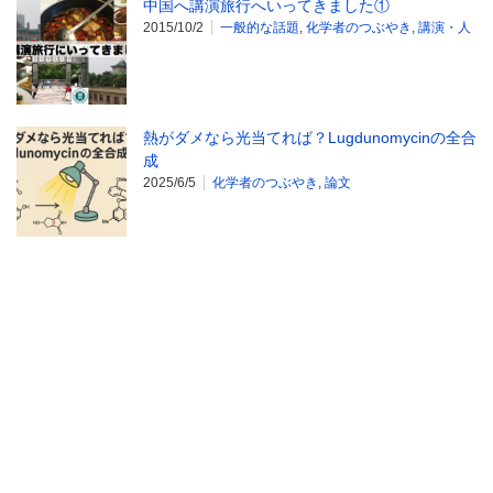
中国へ講演旅行へいってきました①
2015/10/2
一般的な話題
,
化学者のつぶやき
,
講演・人
熱がダメなら光当てれば？Lugdunomycinの全合
成
2025/6/5
化学者のつぶやき
,
論文