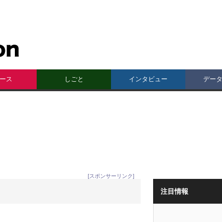
ース
しごと
インタビュー
デー
[スポンサーリンク]
注目情報