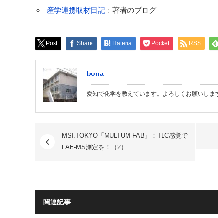
産学連携取材日記
：著者のブログ
Post
Share
Hatena
Pocket
RSS
bona
愛知で化学を教えています。よろしくお願いしま
MSI.TOKYO「MULTUM-FAB」：TLC感覚で
FAB-MS測定を！（2）
関連記事