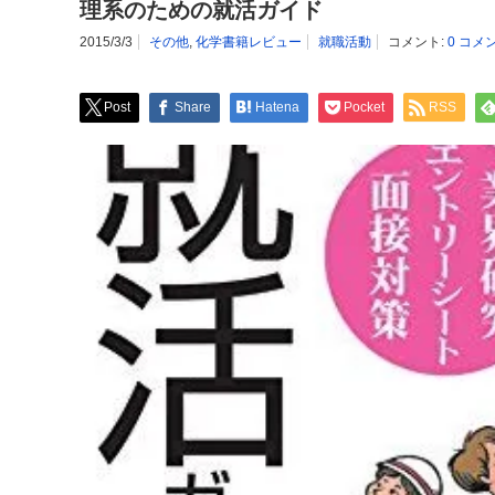
理系のための就活ガイド
2015/3/3
その他
,
化学書籍レビュー
就職活動
コメント:
0 コメ
Post
Share
Hatena
Pocket
RSS