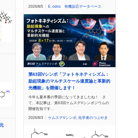
2026/8/5
E
,
odos 有機反応データベース
第63回Vシンポ「フォトキネティシズム：
励起現象のマルチスケール速度論と革新的
光機能」を開催します！
今年も夏本番の季節になってきましたね！ さ
て、本記事は、第63回ケムステVシンポジウムの
開催告知です…
2026/8/3
ケムステVシンポ
,
化学者のつぶやき
元