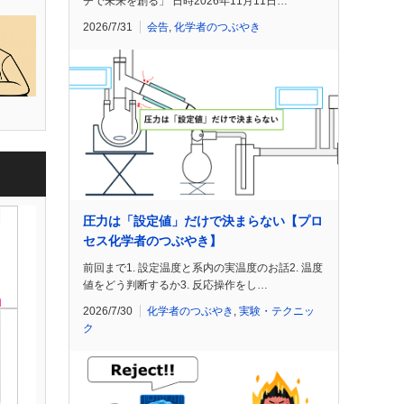
チで未来を創る」 日時2026年11月11日…
2026/7/31
会告
,
化学者のつぶやき
圧力は「設定値」だけで決まらない【プロ
セス化学者のつぶやき】
前回まで1. 設定温度と系内の実温度のお話2. 温度
値をどう判断するか3. 反応操作をし…
2026/7/30
化学者のつぶやき
,
実験・テクニッ
ク