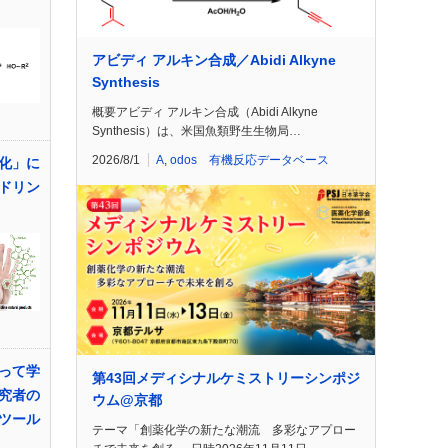
アビディ アルキン合成／Abidi Alkyne
Synthesis
概要アビディ アルキン合成（Abidi Alkyne
Synthesis）は、米国魚類野生生物局…
2026/8/1
A
,
odos 有機反応データベース
化」に
ドリン
って学
第43回メディシナルケミストリーシンポジ
究者の
ウム@京都
ツール
テーマ「創薬化学の新たな潮流 多彩なアプロー