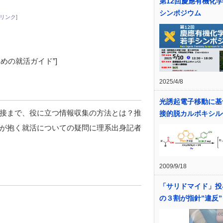
第12回慶應有機化
シンポジウム
リンク]
=”理系のための就活ガイド”]
2025/4/8
光誘起電子移動に基
接まで、役に立つ情報収集の方法とは？推
接的脱カルボキシル
が抱く就活についての疑問に理系出身記者
2009/9/18
「サリドマイド」投
の３割が指針”違反”