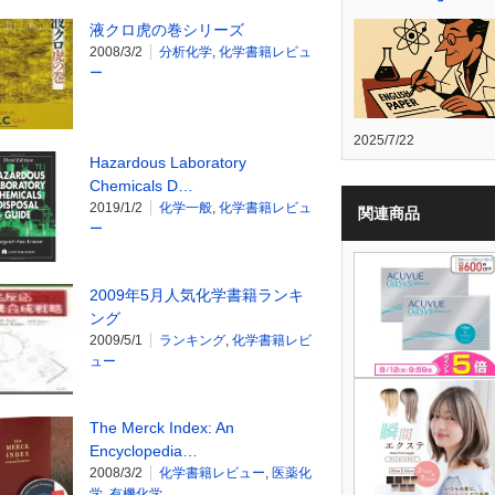
液クロ虎の巻シリーズ
2008/3/2
分析化学
,
化学書籍レビュ
ー
2025/7/22
Hazardous Laboratory
Chemicals D…
2019/1/2
化学一般
,
化学書籍レビュ
関連商品
ー
2009年5月人気化学書籍ランキ
ング
2009/5/1
ランキング
,
化学書籍レビ
ュー
The Merck Index: An
Encyclopedia…
2008/3/2
化学書籍レビュー
,
医薬化
学
,
有機化学