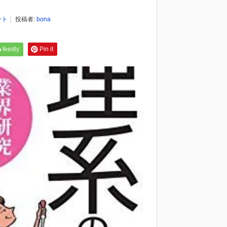
ント
投稿者:
bona
feedly
Pin it