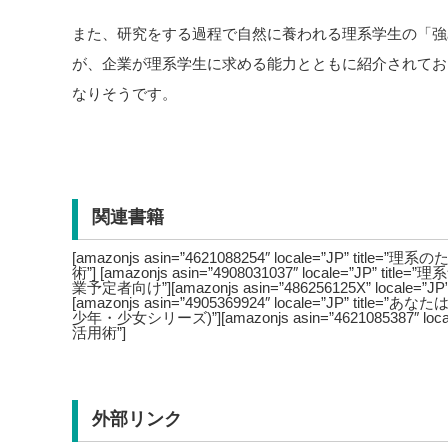
また、研究をする過程で自然に養われる理系学生の「強
が、企業が理系学生に求める能力とともに紹介されてお
なりそうです。
関連書籍
[amazonjs asin=”4621088254″ locale=”JP” t
術”] [amazonjs asin=”4908031037″ locale=”JP” 
業予定者向け”][amazonjs asin=”486256125X” locale=”J
[amazonjs asin=”4905369924″ locale=”JP” t
少年・少女シリーズ)”][amazonjs asin=”4621085387″ l
活用術”]
外部リンク