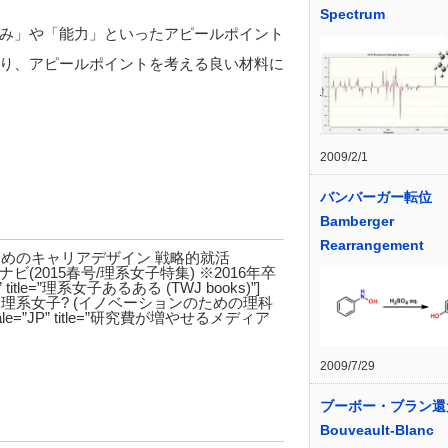
Spectrum
み」や「能力」といったアピールポイント
り、アピールポイントを考える良い材料に
2009/2/1
バンバーガー転位
Bamberger
Rearrangement
itle=”理系のためのキャリアデザイン 戦略的就活
title=”理系ナビ(2015春号/理系女子特集) ※2016年卒
P” title=”理系女子あるある (TWJ books)”]
itle=”あなたは理系女子? (イノベーションのための理科
ocale=”JP” title=”研究費が増やせるメディア
2009/7/29
ブーボー・ブラン還
Bouveault-Blanc