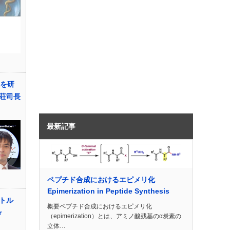
代を研
荘司長
最新記事
ペプチド合成におけるエピメリ化
Epimerization in Peptide Synthesis
トル
概要ペプチド合成におけるエピメリ化
r
（epimerization）とは、アミノ酸残基のα炭素の
立体…