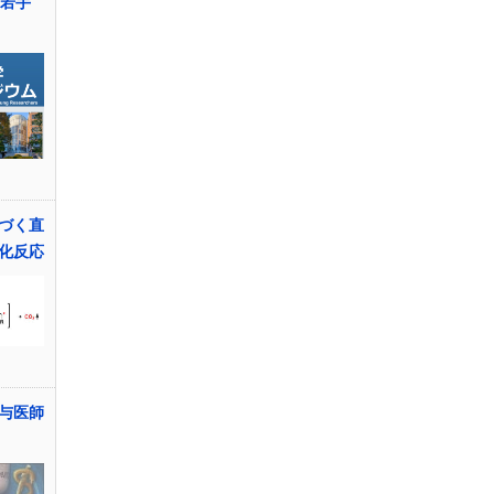
学若手
づく直
化反応
与医師