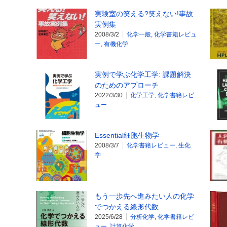
実験室の笑える?笑えない!事故
実例集
2008/3/2
化学一般
,
化学書籍レビュ
ー
,
有機化学
実例で学ぶ化学工学: 課題解決
のためのアプローチ
2022/3/30
化学工学
,
化学書籍レビ
ュー
Essential細胞生物学
2008/3/7
化学書籍レビュー
,
生化
学
もう一歩先へ進みたい人の化学
でつかえる線形代数
2025/6/28
分析化学
,
化学書籍レビ
ュー
,
計算化学