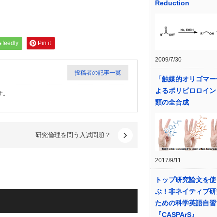
Reduction
feedly
Pin it
2009/7/30
投稿者の記事一覧
「触媒的オリゴマー
よるポリピロロイン
す。
類の全合成
研究倫理を問う入試問題？
2017/9/11
トップ研究論文を使
ぶ！非ネイティブ研
ための科学英語自習
『CASPArS』