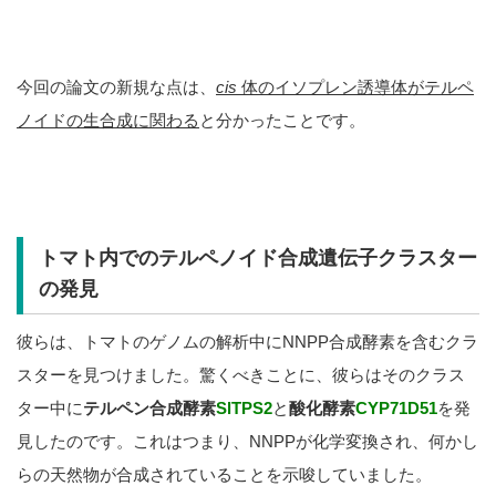
今回の論文の新規な点は、
cis
体のイソプレン誘導体がテルペ
ノイドの生合成に関わる
と分かったことです。
トマト内でのテルペノイド合成遺伝子クラスター
の発見
彼らは、トマトのゲノムの解析中にNNPP合成酵素を含むクラ
スターを見つけました。驚くべきことに、彼らはそのクラス
ター中に
テルペン合成酵素
SlTPS2
と
酸化酵素
CYP71D51
を発
見したのです。これはつまり、NNPPが化学変換され、何かし
らの天然物が合成されていることを示唆していました。