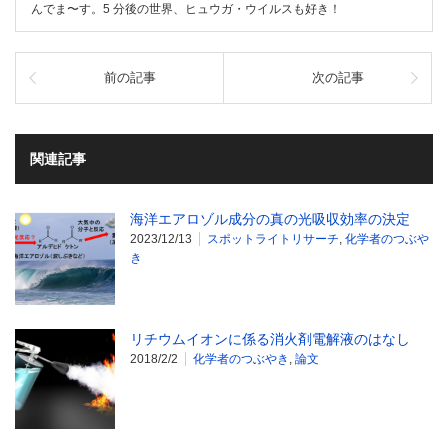
んでま〜す。5 分後の世界、ヒュウガ・ウイルスも好き！
前の記事
次の記事
関連記事
海洋エアロゾル成分の真の光吸収効率の決定
2023/12/13
スポットライトリサーチ
,
化学者のつぶや
き
リチウムイオンに係る消火剤電解液のはなし
2018/2/2
化学者のつぶやき
,
論文