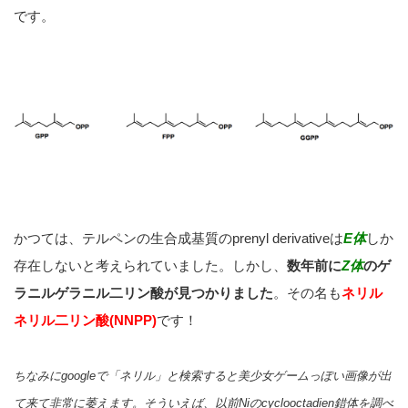
です。
かつては、テルペンの生合成基質のprenyl derivativeは
E体
しか
存在しないと考えられていました。しかし、
数年前に
Z体
のゲ
ラニルゲラニル二リン酸が見つかりました
。その名も
ネリル
ネリル二リン酸(NNPP)
です！
ちなみにgoogle
で「ネリル」と検索すると美少女ゲームっぽい画像が出
て来て非常に萎えます。そういえば、以前Ni
のcyclooctadien
錯体を調べ