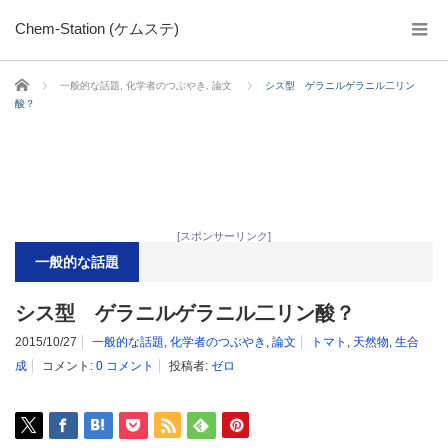
Chem-Station (ケムステ)
ホーム
一般的な話題
,
化学者のつぶやき
,
論文
シス型 ゲラニルゲラニル二リン
酸？
[スポンサーリンク]
一般的な話題
シス型 ゲラニルゲラニル二リン酸？
2015/10/27
一般的な話題
,
化学者のつぶやき
,
論文
トマト
,
天然物
,
生合
成
コメント:
0 コメント
投稿者:
ゼロ