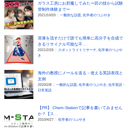
ガラス工房にお邪魔してみたー匠の技から試験
管制作体験までー
2021/10/20
一般的な話題
,
化学者のつぶやき
溶液を流すだけで誰でも簡単に高分子を合成で
きるリサイクル可能な不…
2021/2/26
スポットライトリサーチ
,
化学者のつぶや
き
海外の教授にメールを送る－使える英語表現と
文例
2020/2/8
一般的な話題
,
化学者のつぶやき
,
化学英語・
日常英語
【PR】 Chem-Stationで記事を書いてみません
か？【ス…
2010/4/27
化学者のつぶやき