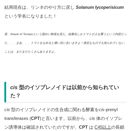
結局現在は、リンネのやり方に戻し
Solanum lycoperisicum
という学名になりました！
昔、Attack of Tomato
という
面白い映画を見た。凶暴化しかトマトが人を襲うという内容だっ
た、、、まあ、、、トマトをなめると痛い目に合いますよ！身近なものでも知られていない
ことは、まだまだたくさんありますよ。
cis
型のイソプレノイドは以前から知られてい
た？
cis
型のイソプレノイドの生合成に関わる酵素を
cis
-prenyl
transferases (
CPT
)と言います。以前から、
cis
体のイソプレ
ン誘導体は確認されていたのですが、
CPT
は
C45以上
の長鎖