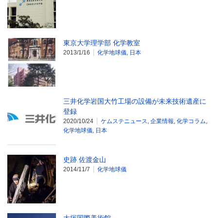
東京大学理学部 化学教室
2013/1/16
化学地球儀
,
日本
三井化学岩国大竹工場の設備が未来技術遺産に
登録
2020/10/24
ケムステニュース
,
企業情報
,
化学コラム
,
化学地球儀
,
日本
史跡 佐渡金山
2014/11/7
化学地球儀