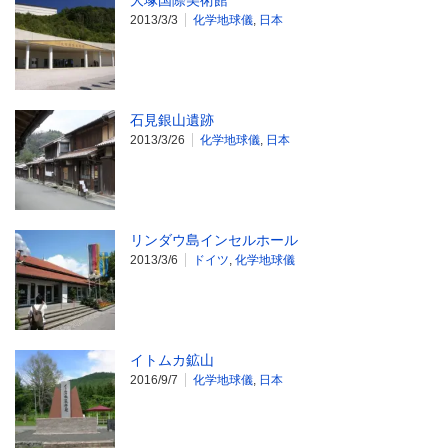
大塚国際美術館
2013/3/3
化学地球儀
,
日本
石見銀山遺跡
2013/3/26
化学地球儀
,
日本
リンダウ島インセルホール
2013/3/6
ドイツ
,
化学地球儀
イトムカ鉱山
2016/9/7
化学地球儀
,
日本