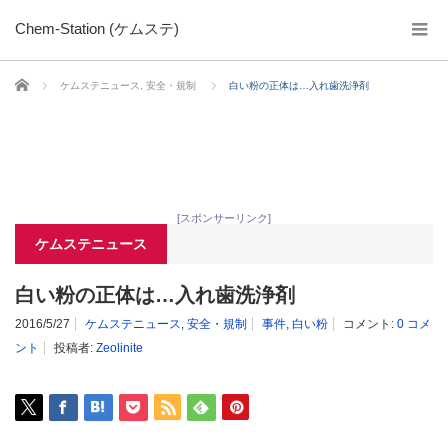
Chem-Station (ケムステ)
ホーム
ケムステニュース
,
安全・規制
白い粉の正体は…入れ歯洗浄剤
[スポンサーリンク]
ケムステニュース
白い粉の正体は…入れ歯洗浄剤
2016/5/27
ケムステニュース
,
安全・規制
事件
,
白い粉
コメント:
0 コメ
ント
投稿者:
Zeolinite