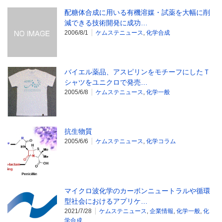
配糖体合成に用いる有機溶媒・試薬を大幅に削
減できる技術開発に成功…
2006/8/1
ケムステニュース
,
化学合成
バイエル薬品、アスピリンをモチーフにしたＴ
シャツをユニクロで発売…
2005/6/8
ケムステニュース
,
化学一般
抗生物質
2005/6/6
ケムステニュース
,
化学コラム
マイクロ波化学のカーボンニュートラルや循環
型社会におけるアプリケ…
2021/7/28
ケムステニュース
,
企業情報
,
化学一般
,
化
学合成