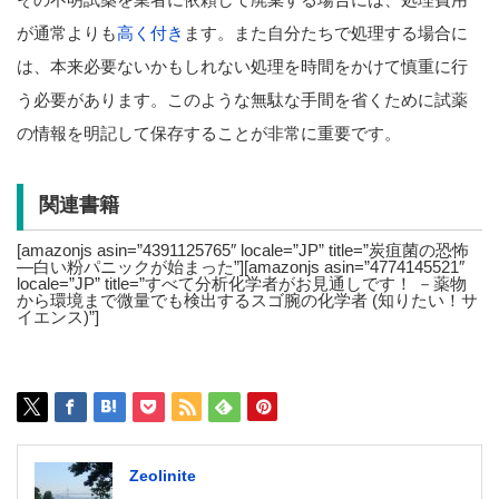
が通常よりも
高く付き
ます。また自分たちで処理する場合に
は、本来必要ないかもしれない処理を時間をかけて慎重に行
う必要があります。このような無駄な手間を省くために試薬
の情報を明記して保存することが非常に重要です。
関連書籍
[amazonjs asin=”4391125765″ locale=”JP” title=”炭疽菌の恐怖
―白い粉パニックが始まった”][amazonjs asin=”4774145521″
locale=”JP” title=”すべて分析化学者がお見通しです！ －薬物
から環境まで微量でも検出するスゴ腕の化学者 (知りたい！サ
イエンス)”]
Zeolinite