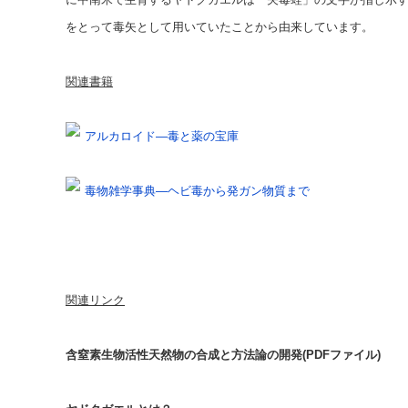
をとって毒矢として用いていたことから由来しています。
関連書籍
アルカロイド―毒と薬の宝庫
毒物雑学事典―ヘビ毒から発ガン物質まで
関連リンク
含窒素生物活性天然物の合成と方法論の開発(PDFファイル)