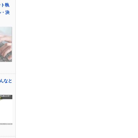
ート執
ル・決
んなと