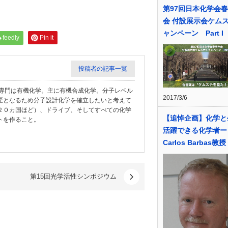
第97回日本化学会
会 付設展示会ケム
ャンペーン Part I
feedly
Pin it
投稿者の記事一覧
教授。専門は有機化学。主に有機合成化学。分子レベル
2017/3/6
匠となるため分子設計化学を確立したいと考えて
２０カ国ほど）、ドライブ、そしてすべての化学
【追悼企画】化学と
トを作ること。
活躍できる化学者ー
Carlos Barbas教授
第15回光学活性シンポジウム