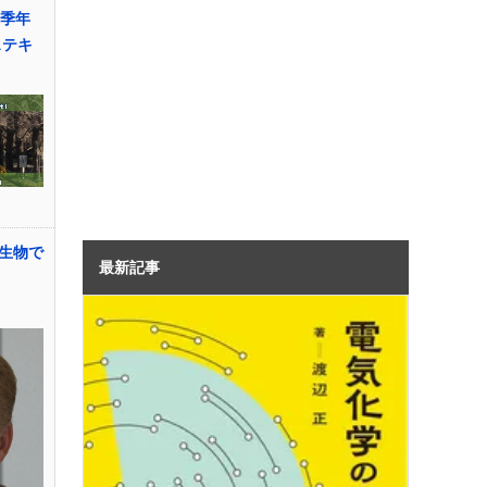
春季年
ステキ
生物で
最新記事