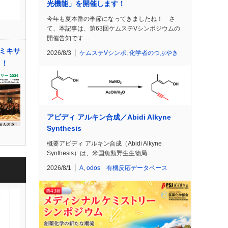
光機能」を開催します！
今年も夏本番の季節になってきましたね！ さ
て、本記事は、第63回ケムステVシンポジウムの
開催告知です…
ミキサ
2026/8/3
ケムステVシンポ
,
化学者のつぶやき
う！
アビディ アルキン合成／Abidi Alkyne
Synthesis
概要アビディ アルキン合成（Abidi Alkyne
Synthesis）は、米国魚類野生生物局…
2026/8/1
A
,
odos 有機反応データベース