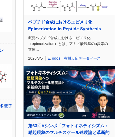
ペプチド合成におけるエピメリ化
Epimerization in Peptide Synthesis
概要ペプチド合成におけるエピメリ化
（epimerization）とは、アミノ酸残基のα炭素の
立体…
シン
2026/8/5
E
,
odos 有機反応データベース
多電子
第63回Vシンポ「フォトキネティシズム：
励起現象のマルチスケール速度論と革新的