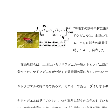
?中南米の熱帯雨林に生
ドクガエルは、土壌に住
ることを京都大の桑原保
明し１４日、発表した。
森助教授らは、土壌にいるササラダニの一種オトヒメダニ属が
分かった。ヤドクガエルが分泌する数種類の毒のうちの一つと一
ヤドクガエルの持つ毒である
アルカロイド
である、
プミリオトキシン
ヤドクガエルは見てのとおり、体が非常に鮮やかな色をしてい
に中南米で生育するヤドクガエルは「矢毒蛙」の文字が指し示