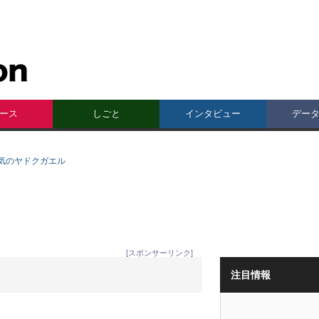
ース
しごと
インタビュー
デー
気のヤドクガエル
[スポンサーリンク]
注目情報