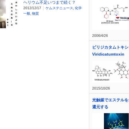
ヘリウム不足いつまで続く？
2012/12/17
ケムステニュース
,
化学
一般
,
物質
2006/4/26
ビリジカタムトキ
Viridicatumtoxin
2015/10/26
光触媒でエステルを
還元する