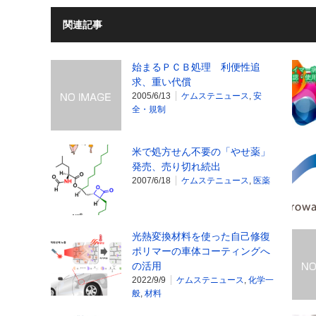
関連記事
始まるＰＣＢ処理 利便性追
求、重い代償
2005/6/13
ケムステニュース
,
安
全・規制
米で処方せん不要の「やせ薬」
発売、売り切れ続出
2007/6/18
ケムステニュース
,
医薬
光熱変換材料を使った自己修復
ポリマーの車体コーティングへ
の活用
2022/9/9
ケムステニュース
,
化学一
般
,
材料