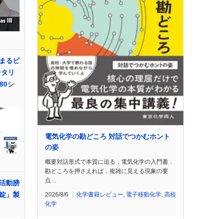
まるビ
ータリ
80シ
電気化学の勘どころ 対話でつかむホント
の姿
概要対話形式で本質に迫る，電気化学の入門書．
勘どころを押さえれば，複雑に見える現象の要
点…
活動膀
錠」製
2026/8/6
化学書籍レビュー
,
電子移動化学
,
高校
化学