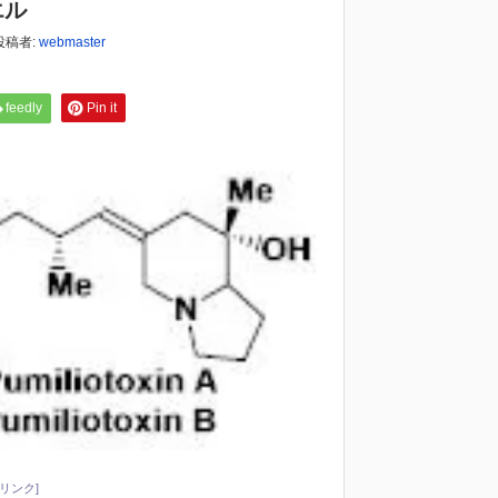
エル
投稿者:
webmaster
feedly
Pin it
リンク]