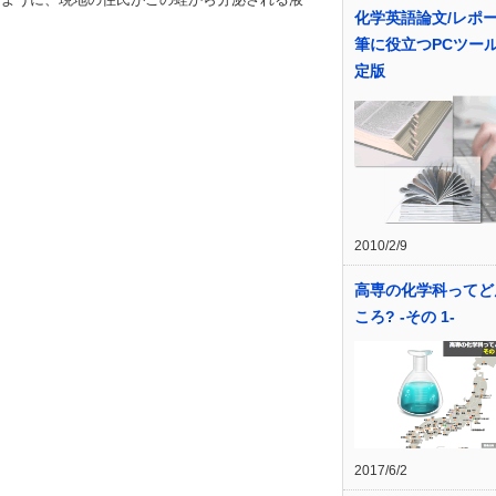
化学英語論文/レポ
筆に役立つPCツー
定版
2010/2/9
高専の化学科ってど
ころ? -その 1-
2017/6/2