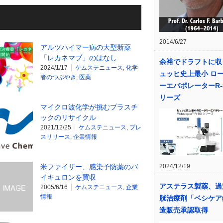
2014/6/27
アルツハイマー病の大型新薬
「レカネマブ」のはなし
余裕でドラフトに収
2024/1/17
ケムステニュース
,
化学
ュッヒ史上最小 ロ
者のつぶやき
,
医薬
ーエバポレーターR-
リーズ
マイクロ波化学が挑むプラスチ
ックのリサイクル
2021/12/25
ケムステニュース
,
プレ
スリリース
,
企業情報
2024/12/19
米ファイザー、感染予防薬のバ
イキュロンを買収
アステラス製薬、過
2005/6/16
ケムステニュース
,
企業
情報
胱治療剤「ベシケア
造販売承認取得