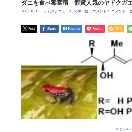
ダニを食べ毒蓄積 観賞人気のヤドクガ
2005/10/15
ケムステニュース
,
化学一般
コメント:
0 コメント
Post
Share
Hatena
Pocket
RSS
[スポンサー