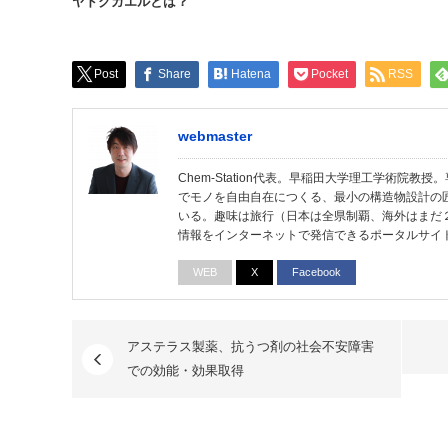
ヤドクガエルとは？
Post
Share
Hatena
Pocket
RSS
webmaster
Chem-Station代表。早稲田大学理工学術院
でモノを自由自在につくる、最小の構造物設計の
いる。趣味は旅行（日本は全県制覇、海外はまだ
情報をインターネットで発信できるポータルサイ
WEB
X
Facebook
アステラス製薬、抗うつ剤の社会不安障害
での効能・効果取得