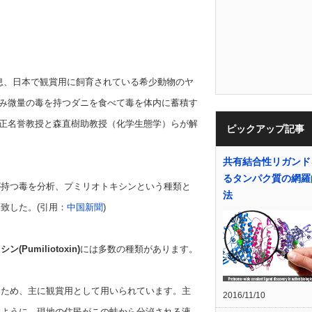
息、日本で観賞用に飼育されている希少動物のヤ
み微量の毒を持つダニを食べて毒を体内に蓄積す
正名誉教授と森直樹助教授（化学生態学）らが解
ピックアップ記事
共有結合性リガンド
るタンパク質の網羅
持つ毒を分析、プミリオトキシンという種類と
法
致した。(引用：
中国新聞
)
(Pumiliotoxin)
には多数の種類があります。
るため、主に観賞用として用いられています。主
2016/11/10
すように、現地の住民がこの蛙から分泌される液