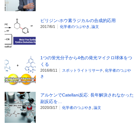
ピリジン-ホウ素ラジカルの合成的応用
2017/6/1
化学者のつぶやき
,
論文
1つの蛍光分子から4色の発光マイクロ球体をつ
くる
2016/8/11
スポットライトリサーチ
,
化学者のつぶや
き
アルケンでCatellani反応: 長年解決されなかった
副反応を…
2020/3/17
化学者のつぶやき
,
論文