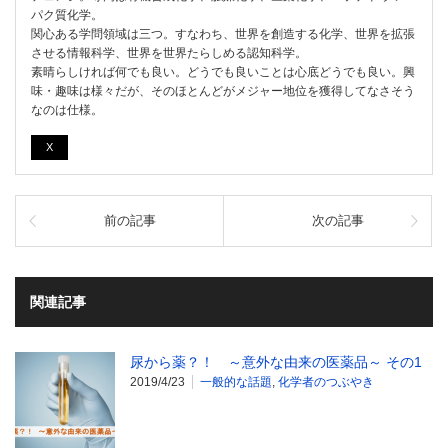
パク質化学。
関心ある学問領域は三つ。すなわち、世界を創造する化学、世界を拡張
させる情報科学、世界を世界たらしめる認知科学。
素晴らしければ何でも良い。どうでも良いことは心底どうでも良い。興
味・趣味は様々だが、そのほとんどがメジャー地位を獲得してなさそう
なのは仕様。
X
前の記事
次の記事
関連記事
尿から薬？！ ～意外な由来の医薬品～ その1
2019/4/23
一般的な話題
,
化学者のつぶやき