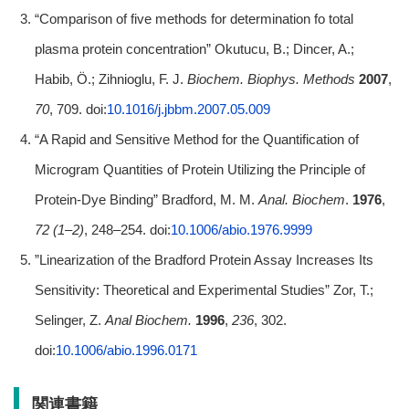
“Comparison of five methods for determination fo total
plasma protein concentration” Okutucu, B.; Dincer, A.;
Habib, Ö.; Zihnioglu, F. J.
Biochem. Biophys. Methods
2007
,
70
, 709. doi:
10.1016/j.jbbm.2007.05.009
“A Rapid and Sensitive Method for the Quantification of
Microgram Quantities of Protein Utilizing the Principle of
Protein-Dye Binding” Bradford, M. M.
Anal. Biochem
.
1976
,
72 (1–2)
, 248–254. doi:
10.1006/abio.1976.9999
”Linearization of the Bradford Protein Assay Increases Its
Sensitivity: Theoretical and Experimental Studies” Zor, T.;
Selinger, Z.
Anal Biochem.
1996
,
236
, 302.
doi:
10.1006/abio.1996.0171
関連書籍