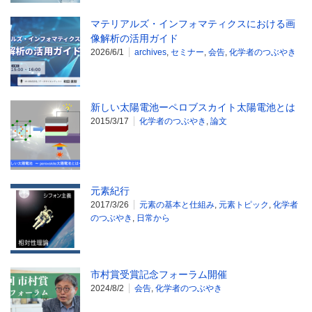
マテリアルズ・インフォマティクスにおける画
像解析の活用ガイド
2026/6/1
archives
,
セミナー
,
会告
,
化学者のつぶやき
新しい太陽電池ーペロブスカイト太陽電池とは
2015/3/17
化学者のつぶやき
,
論文
元素紀行
2017/3/26
元素の基本と仕組み
,
元素トピック
,
化学者
のつぶやき
,
日常から
市村賞受賞記念フォーラム開催
2024/8/2
会告
,
化学者のつぶやき