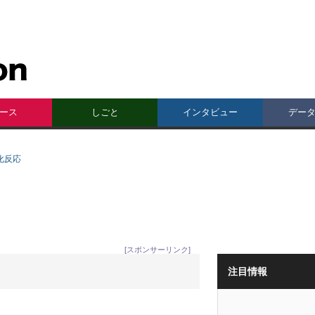
ース
しごと
インタビュー
デー
化反応
[スポンサーリンク]
注目情報