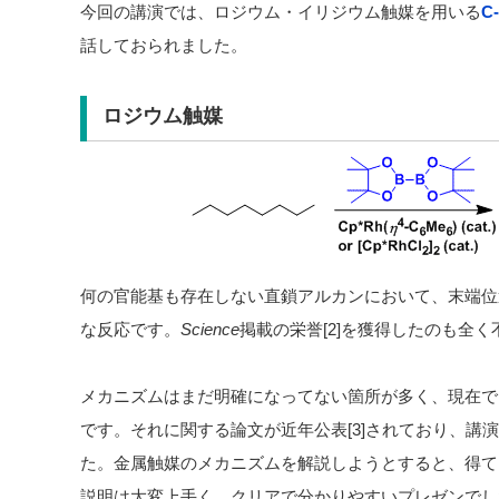
今回の講演では、ロジウム・イリジウム触媒を用いる
C
話しておられました。
ロジウム触媒
何の官能基も存在しない直鎖アルカンにおいて、末端位
な反応です。
Science
掲載の栄誉[2]を獲得したのも全
メカニズムはまだ明確になってない箇所が多く、現在で
です。それに関する論文が近年公表[3]されており、講
た。金属触媒のメカニズムを解説しようとすると、得て
説明は大変上手く、クリアで分かりやすいプレゼンでし