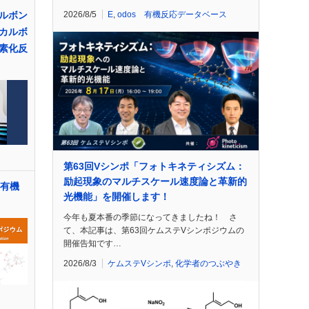
ルボン
2026/8/5
E
,
odos 有機反応データベース
カルボ
水素化反
第63回Vシンポ「フォトキネティシズム：
励起現象のマルチスケール速度論と革新的
う有機
光機能」を開催します！
今年も夏本番の季節になってきましたね！ さ
て、本記事は、第63回ケムステVシンポジウムの
開催告知です…
2026/8/3
ケムステVシンポ
,
化学者のつぶやき