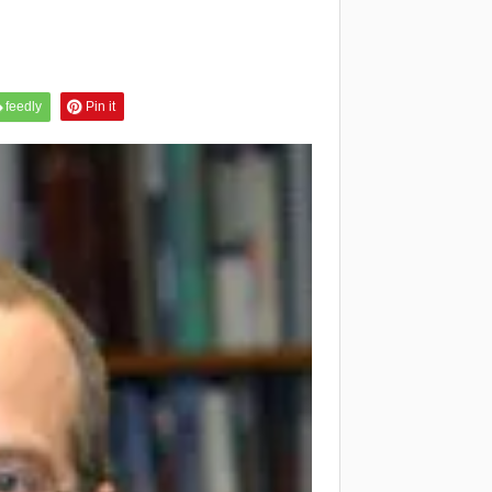
feedly
Pin it