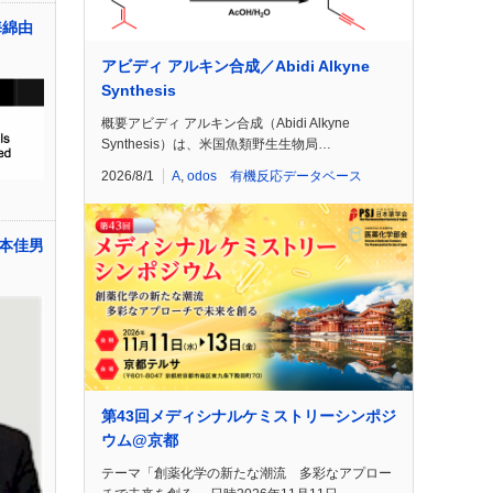
海綿由
アビディ アルキン合成／Abidi Alkyne
Synthesis
概要アビディ アルキン合成（Abidi Alkyne
Synthesis）は、米国魚類野生生物局…
2026/8/1
A
,
odos 有機反応データベース
本佳男
第43回メディシナルケミストリーシンポジ
ウム@京都
テーマ「創薬化学の新たな潮流 多彩なアプロー