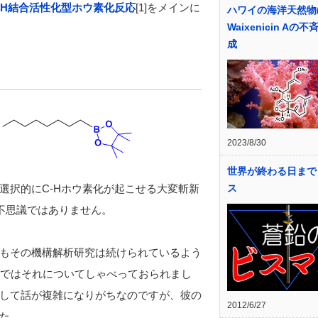
-H結合活性化型ホウ素化反応
[1]をメインに
ハワイの海洋天然物(+
Waixenicin Aの
成
2023/8/30
世界が終わる日まで
ス
選択的にC-Hホウ素化が起こせる大変斬新
く不思議ではありません。
もその機構解析研究は続けられているよう
演ではそれについてしゃべっておられまし
して話が複雑になりがちなのですが、彼の
2012/6/27
た。