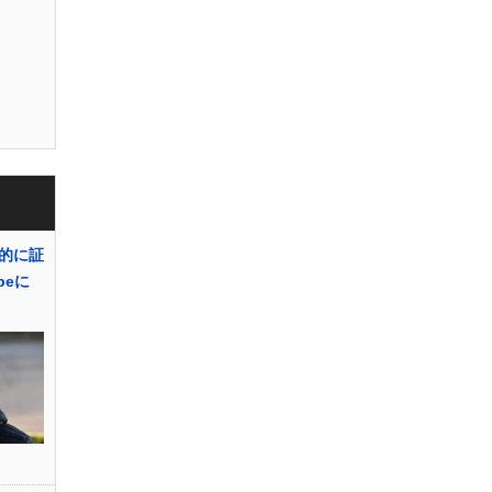
的に証
beに