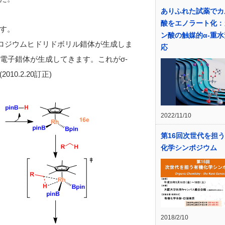
ありふれた試薬でカ
酸をエノラート化：
す。
ン酸の触媒的α-重
はロジウムヒドリドボリル錯体が生成しま
応
電子錯体が生成してきます。これがσ-
010.2.20訂正)
2022/11/10
第16回次世代を担
化学シンポジウム
2018/2/10