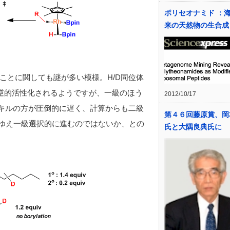
ポリセオナミド ：
来の天然物の生合成
ことに関しても謎が多い模様。H/D同位体
可逆的活性化されるようですが、一級のほう
2012/10/17
ルキルの方が圧倒的に遅く、計算からも二級
第４６回藤原賞、岡
れゆえ一級選択的に進むのではないか、との
氏と大隅良典氏に