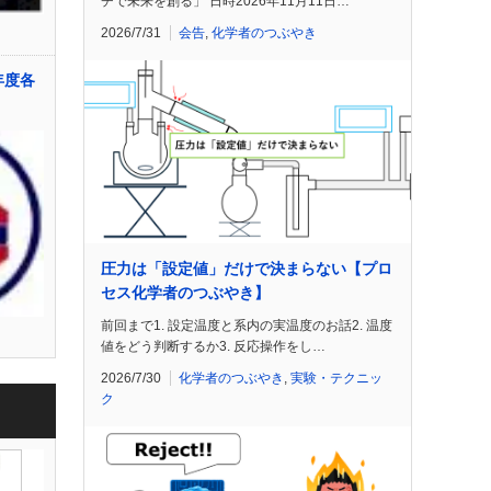
チで未来を創る」 日時2026年11月11日…
2026/7/31
会告
,
化学者のつぶやき
年度各
圧力は「設定値」だけで決まらない【プロ
セス化学者のつぶやき】
前回まで1. 設定温度と系内の実温度のお話2. 温度
値をどう判断するか3. 反応操作をし…
2026/7/30
化学者のつぶやき
,
実験・テクニッ
ク