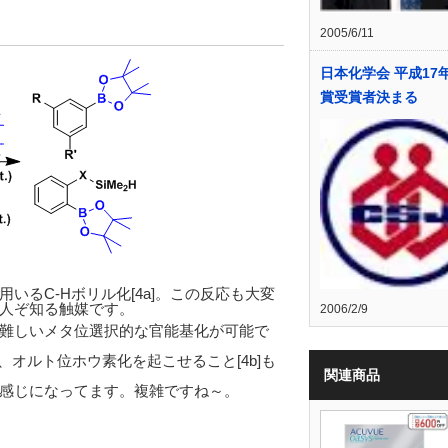
2005/6/11
日本化学会 平成17
賞受賞者決まる
るC-Hボリル化[4a]。この反応も大変
人ぞ知る触媒です。
2006/2/9
難しいメタ位選択的な官能基化が可能で
働き、オルト位ホウ素化を起こせること[4b]も
関連商品
感じになってます。複雑ですね～。