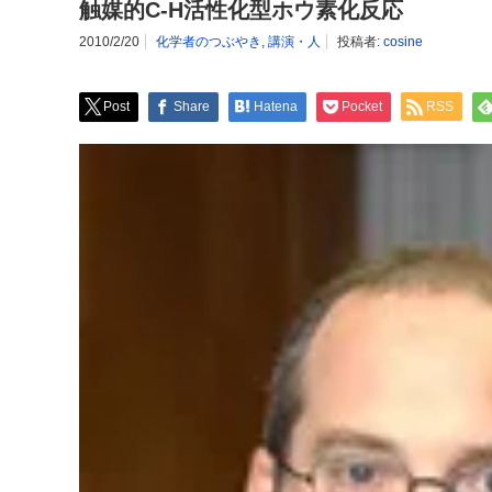
触媒的C-H活性化型ホウ素化反応
2010/2/20
化学者のつぶやき
,
講演・人
投稿者:
cosine
Post
Share
Hatena
Pocket
RSS