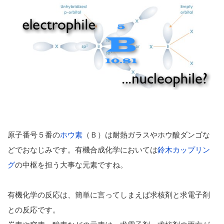
原子番号５番の
ホウ素
（Ｂ）は耐熱ガラスやホウ酸ダンゴな
どでおなじみです。有機合成化学においては
鈴木カップリン
グ
の中枢を担う大事な元素ですね。
有機化学の反応は、簡単に言ってしまえば求核剤と求電子剤
との反応です。