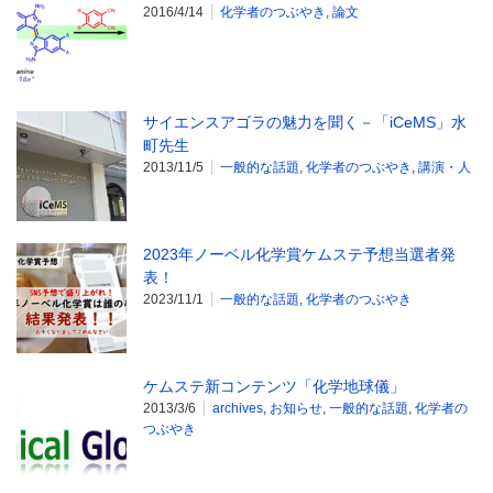
2016/4/14
化学者のつぶやき
,
論文
サイエンスアゴラの魅力を聞く－「iCeMS」水
町先生
2013/11/5
一般的な話題
,
化学者のつぶやき
,
講演・人
2023年ノーベル化学賞ケムステ予想当選者発
表！
2023/11/1
一般的な話題
,
化学者のつぶやき
ケムステ新コンテンツ「化学地球儀」
2013/3/6
archives
,
お知らせ
,
一般的な話題
,
化学者の
つぶやき