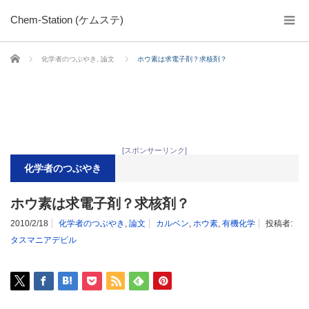
Chem-Station (ケムステ)
ホーム
化学者のつぶやき
,
論文
ホウ素は求電子剤？求核剤？
[スポンサーリンク]
化学者のつぶやき
ホウ素は求電子剤？求核剤？
2010/2/18
化学者のつぶやき
,
論文
カルベン
,
ホウ素
,
有機化学
投稿者:
タスマニアデビル