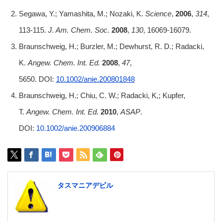
Segawa, Y.; Yamashita, M.; Nozaki, K.
Science
,
2006
,
314
,
113-115.
J. Am. Chem. Soc.
2008
,
130
, 16069-16079.
Braunschweig, H.; Burzler, M.; Dewhurst, R. D.; Radacki,
K.
Angew. Chem. Int. Ed.
2008
,
47
,
5650. DOI:
10.1002/anie.200801848
Braunschweig, H.; Chiu, C. W.; Radacki, K,; Kupfer,
T.
Angew. Chem. Int. Ed.
2010
,
ASAP
.
DOI:
10.1002/anie.200906884
タスマニアデビル