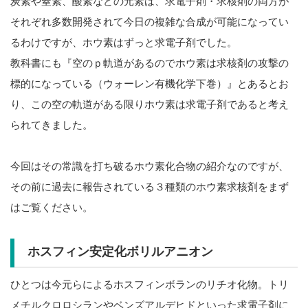
炭素や窒素、酸素などの元素は、求電子剤・求核剤の両方が
それぞれ多数開発されて今日の複雑な合成が可能になってい
るわけですが、ホウ素はずっと求電子剤でした。
教科書にも『空のｐ軌道があるのでホウ素は求核剤の攻撃の
標的になっている（ウォーレン有機化学下巻）』とあるとお
り、この空の軌道がある限りホウ素は求電子剤であると考え
られてきました。
今回はその常識を打ち破るホウ素化合物の紹介なのですが、
その前に過去に報告されている３種類のホウ素求核剤をまず
はご覧ください。
ホスフィン安定化ボリルアニオン
ひとつは今元らによるホスフィンボランのリチオ化物。トリ
メチルクロロシランやベンズアルデヒドといった求電子剤に