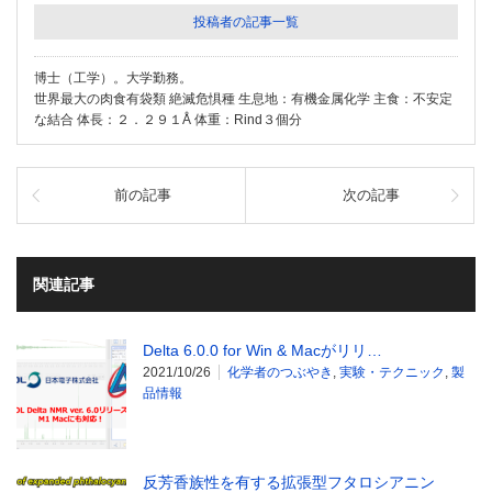
投稿者の記事一覧
博士（工学）。大学勤務。
世界最大の肉食有袋類 絶滅危惧種 生息地：有機金属化学 主食：不安定
な結合 体長：２．２９１Å 体重：Rind３個分
前の記事
次の記事
関連記事
Delta 6.0.0 for Win & Macがリリ…
2021/10/26
化学者のつぶやき
,
実験・テクニック
,
製
品情報
反芳香族性を有する拡張型フタロシアニン