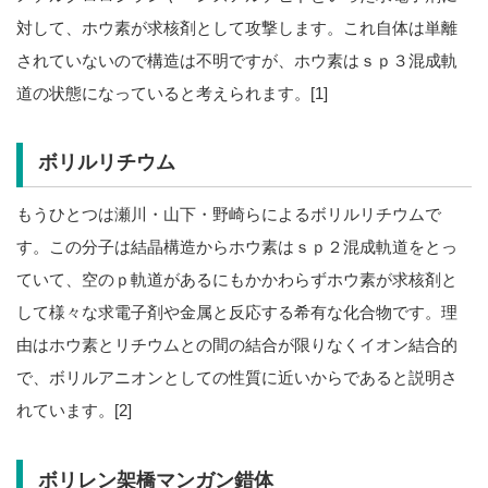
対して、ホウ素が求核剤として攻撃します。これ自体は単離
されていないので構造は不明ですが、ホウ素はｓｐ３混成軌
道の状態になっていると考えられます。[1]
ボリルリチウム
もうひとつは瀬川・山下・野崎らによるボリルリチウムで
す。この分子は結晶構造からホウ素はｓｐ２混成軌道をとっ
ていて、空のｐ軌道があるにもかかわらずホウ素が求核剤と
して様々な求電子剤や金属と反応する希有な化合物です。理
由はホウ素とリチウムとの間の結合が限りなくイオン結合的
で、ボリルアニオンとしての性質に近いからであると説明さ
れています。[2]
ボリレン架橋マンガン錯体