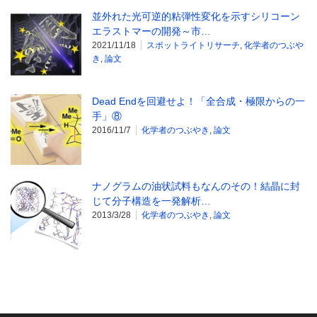
並外れた光可逆的粘弾性変化を示すシリコーン
エラストマーの開発～市…
2021/11/18
スポットライトリサーチ
,
化学者のつぶや
き
,
論文
Dead Endを回避せよ！「全合成・極限からの一
手」⑧
2016/11/7
化学者のつぶやき
,
論文
ナノグラムの油状試料もなんのその！結晶に封
じて分子構造を一発解析…
2013/3/28
化学者のつぶやき
,
論文