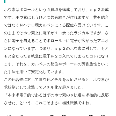
ホウ素はボロールという５員環を構成しており、ｓｐ２混成
です。ホウ素はもうひとつ共有結合が作れますが、共有結合
ではなくＮヘテロ環カルベンによる配位を受けています。こ
のままではホウ素上に電子が１コ余ったラジカルですが、さ
らに電子を与えることでボロール上に電子が広がったアニオ
ンになっています。つまり、ｓｐ２のホウ素に対して、もと
もと空だったｐ軌道に電子を２コ入れてしまったコトになり
ます。それを、カルベンの配位やボロールの芳香族性といっ
た手法を用いて安定化しています。
この化合物に対してヨウ化メチルを反応させると、ホウ素が
求核剤として攻撃してメチル化が起きました。
「本来求電子的であるはずのホウ素のｐ軌道を求核的に反応
させた」という、これこそまさに極性転換ですね。