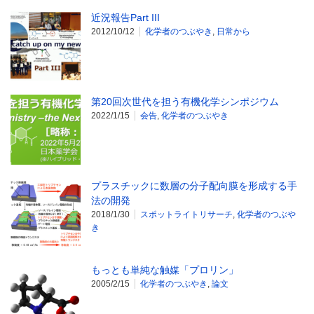
近況報告Part III
2012/10/12
化学者のつぶやき
,
日常から
第20回次世代を担う有機化学シンポジウム
2022/1/15
会告
,
化学者のつぶやき
プラスチックに数層の分子配向膜を形成する手
法の開発
2018/1/30
スポットライトリサーチ
,
化学者のつぶや
き
もっとも単純な触媒「プロリン」
2005/2/15
化学者のつぶやき
,
論文