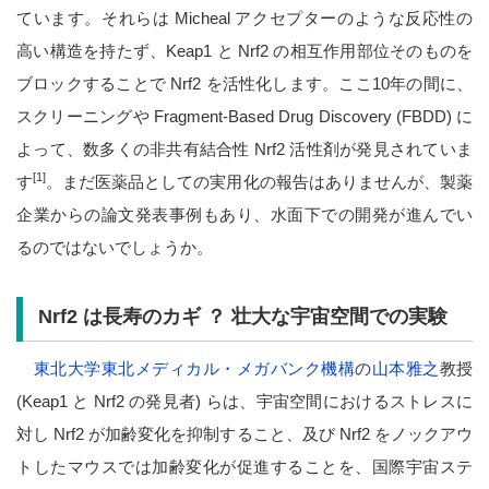
ています。それらは Micheal アクセプターのような反応性の
高い構造を持たず、Keap1 と Nrf2 の相互作用部位そのものを
ブロックすることで Nrf2 を活性化します。ここ10年の間に、
スクリーニングや Fragment-Based Drug Discovery (FBDD) に
よって、数多くの非共有結合性 Nrf2 活性剤が発見されていま
[1]
す
。まだ医薬品としての実用化の報告はありませんが、製薬
企業からの論文発表事例もあり、水面下での開発が進んでい
るのではないでしょうか。
Nrf2 は長寿のカギ ？ 壮大な宇宙空間での実験
東北大学東北メディカル・メガバンク機構
の
山本雅之
教授
(Keap1 と Nrf2 の発見者) らは、宇宙空間におけるストレスに
対し Nrf2 が加齢変化を抑制すること、及び Nrf2 をノックアウ
トしたマウスでは加齢変化が促進することを、国際宇宙ステ