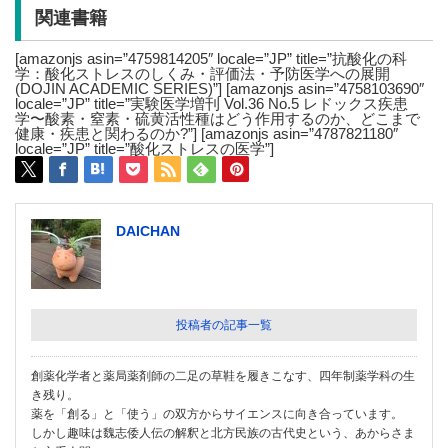
関連書籍
[amazonjs asin=”4759814205″ locale=”JP” title=”抗酸化の科
学：酸化ストレスのしくみ・評価法・予防医学への展開
(DOJIN ACADEMIC SERIES)”] [amazonjs asin=”4758103690″
locale=”JP” title=”実験医学増刊 Vol.36 No.5 レドックス疾患
学〜酸素・窒素・硫黄活性種はどう作用するのか、どこまで
健康・疾患と関わるのか?”] [amazonjs asin=”4787821180″
locale=”JP” title=”酸化ストレスの医学”]
DAICHAN
投稿者の記事一覧
創薬化学者と薬局薬剤師の二足の草鞋を履きこなす、四年制薬学科の生
き残り。
薬を「創る」と「使う」の双方からサイエンスに向き合っています。
しかし趣味は魏志倭人伝の解釈と北方民族の古代史という、あからさま