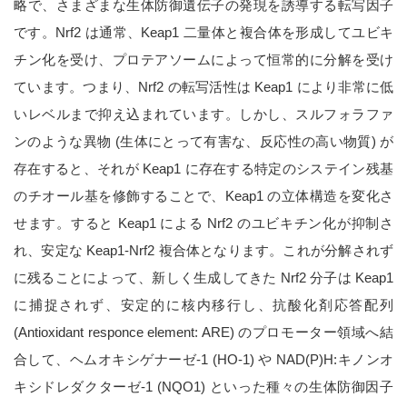
略で、さまざまな生体防御遺伝子の発現を誘導する転写因子
です。Nrf2 は通常、Keap1 二量体と複合体を形成してユビキ
チン化を受け、プロテアソームによって恒常的に分解を受け
ています。つまり、Nrf2 の転写活性は Keap1 により非常に低
いレベルまで抑え込まれています。しかし、スルフォラファ
ンのような異物 (生体にとって有害な、反応性の高い物質) が
存在すると、それが Keap1 に存在する特定のシステイン残基
のチオール基を修飾することで、Keap1 の立体構造を変化さ
せます。すると Keap1 による Nrf2 のユビキチン化が抑制さ
れ、安定な Keap1-Nrf2 複合体となります。これが分解されず
に残ることによって、新しく生成してきた Nrf2 分子は Keap1
に捕捉されず、安定的に核内移行し、抗酸化剤応答配列
(Antioxidant responce element: ARE) のプロモーター領域へ結
合して、ヘムオキシゲナーゼ-1 (HO-1) や NAD(P)H:キノンオ
キシドレダクターゼ-1 (NQO1) といった種々の生体防御因子