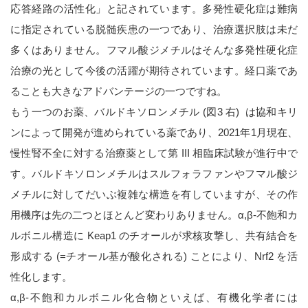
応答経路の活性化」と記されています。多発性硬化症は難病
に指定されている脱髄疾患の一つであり、治療選択肢は未だ
多くはありません。フマル酸ジメチルはそんな多発性硬化症
治療の光として今後の活躍が期待されています。経口薬であ
ることも大きなアドバンテージの一つですね。
もう一つのお薬、バルドキソロンメチル (図3 右) は協和キリ
ンによって開発が進められている薬であり、2021年1月現在、
慢性腎不全に対する治療薬として第 III 相臨床試験が進行中で
す。バルドキソロンメチルはスルフォラファンやフマル酸ジ
メチルに対してだいぶ複雑な構造を有していますが、その作
用機序は先の二つとほとんど変わりありません。α,β-不飽和カ
ルボニル構造に Keap1 のチオールが求核攻撃し、共有結合を
形成する (=チオール基が酸化される) ことにより、Nrf2 を活
性化します。
α,β-不飽和カルボニル化合物といえば、有機化学者には