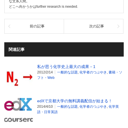
な文系人間。
どこへ向かうかはfurther research is needed.
前の記事
次の記事
関連記事
私が思う化学史上最大の成果－1
2012/2/14
一般的な話題
,
化学者のつぶやき
,
書籍・ソ
フト・Web
edXで京都大学の無料講義配信が始まる！
2014/4/10
一般的な話題
,
化学者のつぶやき
,
化学英
語・日常英語