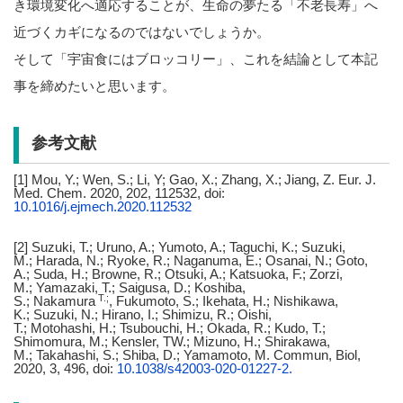
き環境変化へ適応することが、生命の夢たる「不老長寿」へ
近づくカギになるのではないでしょうか。
そして「宇宙食にはブロッコリー」、これを結論として本記
事を締めたいと思います。
参考文献
[1]
Mou, Y.;
Wen, S.;
Li, Y;
Gao, X.; Z
hang, X.;
Jiang, Z. Eur. J.
Med. Chem. 2020, 202, 112532, doi:
10.1016/j.ejmech.2020.112532
[2]
Suzuki
, T.;
Uruno
, A.;
Yumoto, A.;
Taguchi, K.;
Suzuki
,
M.;
Harada
, N.;
Ryoke
, R.;
Naganuma
, E.;
Osanai
, N.;
Goto
,
A.;
Suda
, H.;
Browne
, R.;
Otsuki
, A.;
Katsuoka
, F.;
Zorzi
,
M.;
Yamazaki
, T.;
Saigusa
, D.;
Koshiba
,
T.;
S.;
Nakamura
,
Fukumoto
, S.;
Ikehata
, H.;
Nishikawa
,
K.;
Suzuki
, N.;
Hirano
, I.;
Shimizu
, R.;
Oishi
,
T.;
Motohashi,
H.;
Tsubouchi
, H.;
Okada
, R.;
Kudo
, T.;
Shimomura
, M.;
Kensler
, TW.;
Mizuno
, H.;
Shirakawa
,
M.;
Takahashi
, S.;
Shiba
, D.;
Yamamoto, M. Commun, Biol,
2020, 3, 496, doi:
10.1038/s42003-020-01227-2.