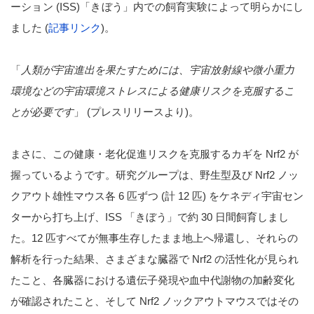
ーション (ISS)「きぼう」内での飼育実験によって明らかにし
ました (
記事リンク
)。
「
人類が宇宙進出を果たすためには、宇宙放射線や微小重力
環境などの宇宙環境ストレスによる健康リスクを克服するこ
とが必要です
」 (プレスリリースより)。
まさに、この健康・老化促進リスクを克服するカギを Nrf2 が
握っているようです。研究グループは、野生型及び Nrf2 ノッ
クアウト雄性マウス各 6 匹ずつ (計 12 匹) をケネディ宇宙セン
ターから打ち上げ、ISS 「きぼう」で約 30 日間飼育しまし
た。12 匹すべてが無事生存したまま地上へ帰還し、それらの
解析を行った結果、さまざまな臓器で Nrf2 の活性化が見られ
たこと、各臓器における遺伝子発現や血中代謝物の加齢変化
が確認されたこと、そして Nrf2 ノックアウトマウスではその