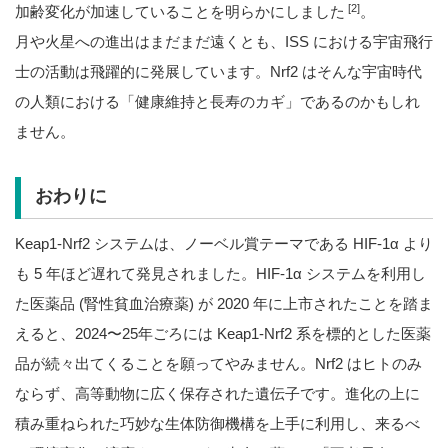
[2]
加齢変化が加速していることを明らかにしました
。
月や火星への進出はまだまだ遠くとも、ISS における宇宙飛行
士の活動は飛躍的に発展しています。Nrf2 はそんな宇宙時代
の人類における「健康維持と長寿のカギ」であるのかもしれ
ません。
おわりに
Keap1-Nrf2 システムは、ノーベル賞テーマである HIF-1α より
も 5 年ほど遅れて発見されました。HIF-1α システムを利用し
た医薬品 (腎性貧血治療薬) が 2020 年に上市されたことを踏ま
えると、2024〜25年ごろには Keap1-Nrf2 系を標的とした医薬
品が続々出てくることを願ってやみません。Nrf2 はヒトのみ
ならず、高等動物に広く保存された遺伝子です。進化の上に
積み重ねられた巧妙な生体防御機構を上手に利用し、来るべ