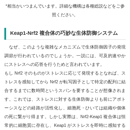
*相当かいつまんでいます。詳細な機構は各種総説などをご参
照ください。
Keap1-Nrf2 複合体の巧妙な生体防御システム
なぜ、このような複雑なメカニズムで生体防御因子の発現
調節が行われているのでしょうか。一説には、可及的速やか
にストレスへの応答を行うためと言われています。
もし Nrf2 そのものがストレスに応じて発現するとなれば、ス
トレスを感知してから Nrf2 が転写因子として特定の配列に結
合するまでに数時間というスパンを要することが想像されま
す。これでは、ストレスに対する生体防御よりも前にアポト
ーシスなどの経路が活性化し、細胞死・ひいては組織や個体
の死に繋がり得ます。しかし実際は、Nrf2-Keap1 複合体は恒
常的に細胞質に存在し、Keap1 がストレスを即時に感知する