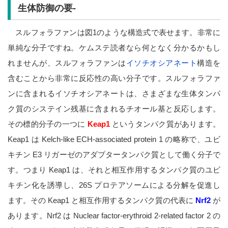
生体防御の要-
スルフォラファンは図1のような構造式で表せます。非常に
単純な分子ですね。ケムステ読者なら何となく分かるかもし
れませんが、スルフォラファンは
イソチオシアネート
構造を
含むことから非常に反応性の高い分子です。スルフォラファ
ンに含まれるイソチオシアネートは、さまざまな生体タンパ
ク質のシステイン残基に含まれるチオール基と反応します。
その標的分子の一つに
Keap1
というタンパク質があります。
Keap1 は Kelch-like ECH-associated protein 1 の略称で、ユビ
キチン E3 リガーゼのアダプタータンパク質として働く分子で
す。つまり Keap1 は、それと相互作用するタンパク質のユビ
キチン化を誘導し、26S プロテアソームによる分解を促進し
ます。その Keap1 と相互作用するタンパク質の代表に
Nrf2
が
あります。Nrf2 は Nuclear factor-erythroid 2-related factor 2 の