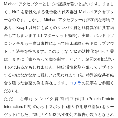
Michael アクセプターとしての認識が強いと思います。まさし
く、Nrf2 を活性化する化合物の代表群は Michael アクセプタ
ーなのです。しかし、Michael アクセプターは潜在的な毒物で
あり、Keap1 以外にも多くのタンパク質と非特異的に共有結
合してしまいます (オフターゲット効果)。実際、バルドキソ
ロンメチルも一度は毒性によって臨床試験からドロップアウ
トした過去を持ちます。このような Nrf2 の活性化を狙った薬
は、まさに「毒をもって毒を制す」という、諸刃の剣に近い
ものであるかもしれません。Nrf2 活性化剤を狙ってデザイン
するのはなかなかに難しいと思われます (注: 特異的な共有結
合を狙った創薬の例も存在します。
コチラ
の記事をご参照く
ださい)。
ただ、近年はタンパク質間相互作用 (Protein-Protein
Interaction: PPI) のホットスポット (相互作用形成部位) をター
ゲットにした、”新しい” Nrf2 活性化剤の報告が次々となされ