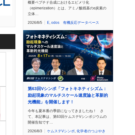
概要ペプチド合成におけるエピメリ化
（epimerization）とは、アミノ酸残基のα炭素の
立体…
2026/8/5
E
,
odos 有機反応データベース
第63回Vシンポ「フォトキネティシズム：
励起現象のマルチスケール速度論と革新的
光機能」を開催します！
今年も夏本番の季節になってきましたね！ さ
て、本記事は、第63回ケムステVシンポジウムの
開催告知です…
2026/8/3
ケムステVシンポ
,
化学者のつぶやき