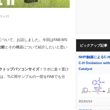
リンク]
について、お話しました。今回はFAB-MS
ピックアップ記事
技術
とその機器について紹介したいと思い
NHPI触媒によるC-
C-H Oxidation wit
Catalyst
クトップパソコンサイズ
！ラボに楽々置け
、TLC用サンプルの一部をFABでも分
2014/1/14