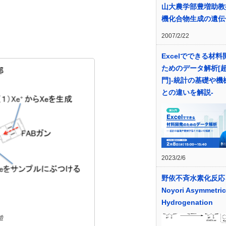
山大農学部豊増助教
機化合物生成の遺伝
2007/2/22
Excelでできる材
ためのデータ解析[
門]-統計の基礎や機
との違いを解説-
2023/2/6
野依不斉水素化反応
Noyori Asymmetric
Hydrogenation
造