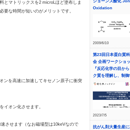
ジョーンズ酸化 Jon
マトリックスを2 microLほど塗布しま
Oxidation
必要な時間が短いのがメリットです。
2009/6/10
第23回日本蛋白質
会 企画ワークショ
『反応化学の目から
ク質を理解し、制御
イオンを高速に加速してキセノン原子に衝突
をイオン化させます。
2023/7/5
速させます（なお磁場型は10keVなので
抗がん剤大量生産