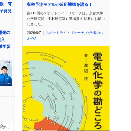
授 有
収率予測モデルが反応機構を語る！
子発見
第716回のスポットライトリサーチは、京都大学
化学研究所（中村研究室）道場貴大 助教にお願い
しました…
料開発の
2026/8/7
スポットライトリサーチ
,
化学者のつ
ぶやき
超入
械学習