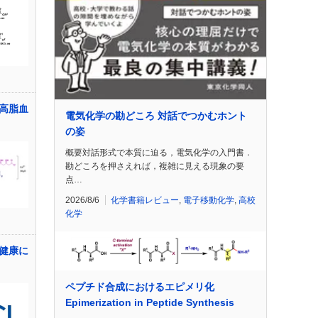
高脂血
電気化学の勘どころ 対話でつかむホント
の姿
概要対話形式で本質に迫る，電気化学の入門書．
勘どころを押さえれば，複雑に見える現象の要
点…
2026/8/6
化学書籍レビュー
,
電子移動化学
,
高校
化学
健康に
ペプチド合成におけるエピメリ化
Epimerization in Peptide Synthesis