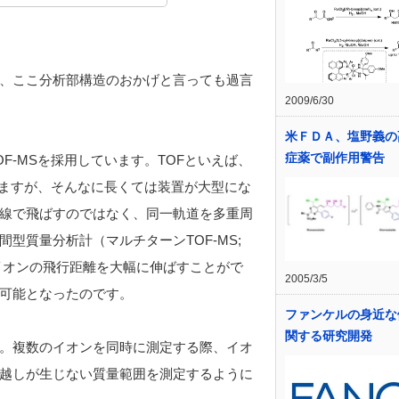
、ここ分析部構造のおかげと言っても過言
2009/6/30
米ＦＤＡ、塩野義の
症薬で副作用警告
OF-MSを採用しています。TOFといえば、
想像しますが、そんなに長くては装置が大型にな
線で飛ばすのではなく、同一軌道を多重周
型質量分析計（マルチターンTOF-MS;
イオンの飛行距離を大幅に伸ばすことがで
2005/3/5
可能となったのです。
ファンケルの身近な
関する研究開発
す。複数のイオンを同時に測定する際、イオ
越しが生じない質量範囲を測定するように