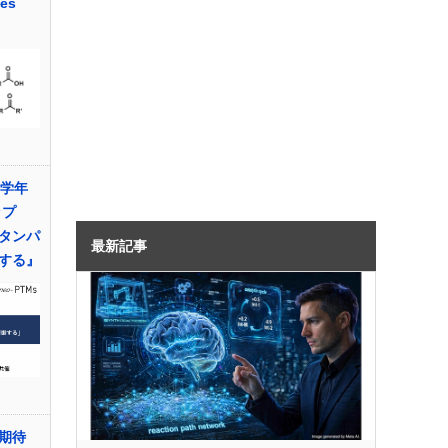
es
科学年
ップ
タンパ
最新記事
する』
に期待