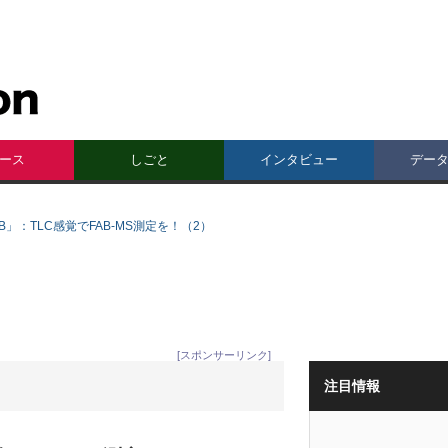
ース
しごと
インタビュー
デー
-FAB」：TLC感覚でFAB-MS測定を！（2）
[スポンサーリンク]
注目情報