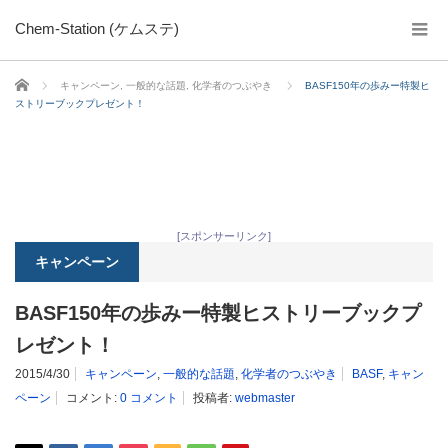
Chem-Station (ケムステ)
ホーム
キャンペーン
,
一般的な話題
,
化学者のつぶやき
BASF150年の歩みー特製ヒ
ストリーブックプレゼント！
[スポンサーリンク]
キャンペーン
BASF150年の歩みー特製ヒストリーブックプ
レゼント！
2015/4/30
キャンペーン
,
一般的な話題
,
化学者のつぶやき
BASF
,
キャン
ペーン
コメント:
0 コメント
投稿者:
webmaster