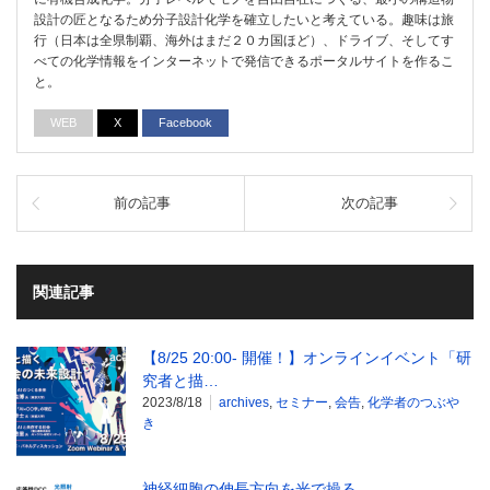
設計の匠となるため分子設計化学を確立したいと考えている。趣味は旅
行（日本は全県制覇、海外はまだ２０カ国ほど）、ドライブ、そしてす
べての化学情報をインターネットで発信できるポータルサイトを作るこ
と。
WEB
X
Facebook
前の記事
次の記事
関連記事
【8/25 20:00- 開催！】オンラインイベント「研
究者と描…
2023/8/18
archives
,
セミナー
,
会告
,
化学者のつぶや
き
神経細胞の伸長方向を光で操る