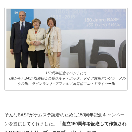
150周年記念イベントにて
（左から）BASF取締役会会長クルト・ボック、ドイツ首相アンゲラ・メル
ケル氏、ラインラント=プファルツ州首相マル・ドライヤー氏
そんなBASFがケムステ読者のために150周年記念キャンペー
ンを提供してくれました。「
創立150周年を記念して作製され