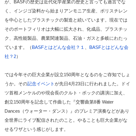
が、BASFの歴史は近代化学産業の歴史と言っても過言でな
く、インジゴ染料から始まりアンモニア生産、ポリスチレン
を中心としたプラスチックの製造と続いています。現在では
そのポートフィリオは大幅に拡大され、化成品、プラスチッ
ク、高性能製品、農業関連製品、石油・ガスと多岐にわたっ
ています。（
BASFとはどんな会社？１
、
BASFとはどんな会
社？2
）
では今年その巨大企業が設立150周年となるのをご存知でしょ
うか。その
記念イベント
が先日4月23日に行われました。ドイ
ツ首相メンケルのや現会長のクルト・ボックの講演に加え、
創立150周年を記念して作曲した『交響曲第8番 Water
Dances（ウォーター・ダンス）』のプレミア演奏などがあり
全世界にライブ配信されたのこと。やることも巨大企業がな
せるワザという感じがします。