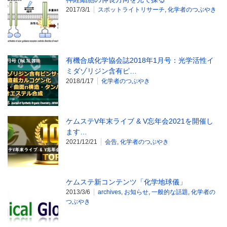
2017/3/1
スポットライトリサーチ
,
化学者のつぶやき
有機合成化学協会誌2018年1月号：光学活性イ
ミダゾリジン含有ピ…
2018/1/17
化学者のつぶやき
ケムステV年末ライブ & V忘年会2021を開催し
ます…
2021/12/21
会告
,
化学者のつぶやき
ケムステ新コンテンツ「化学地球儀」
2013/3/6
archives
,
お知らせ
,
一般的な話題
,
化学者の
つぶやき