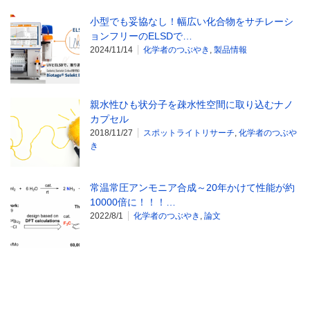
小型でも妥協なし！幅広い化合物をサチレーシ
ョンフリーのELSDで…
2024/11/14
化学者のつぶやき
,
製品情報
親水性ひも状分子を疎水性空間に取り込むナノ
カプセル
2018/11/27
スポットライトリサーチ
,
化学者のつぶや
き
常温常圧アンモニア合成～20年かけて性能が約
10000倍に！！！…
2022/8/1
化学者のつぶやき
,
論文