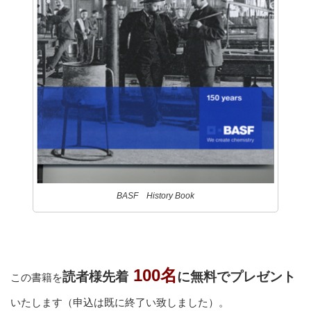
BASF History Book
100名
読者様先着
に無料でプレゼント
この書籍を
いたします（申込は既に終了い致しました）。