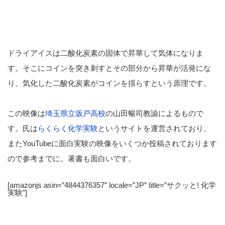
ドライアイスは二酸化炭素の固体で昇華して気体になりま
す。そこにコインを突き刺すとその部分から昇華が活発にな
り、気化した二酸化炭素がコインを揺らすという原理です。
この映像は
埼玉県立坂戸高校
の山田暢司教諭によるもので
す。氏は
らくらく化学実験
というサイトを運営されており、
またYouTubeに面白実験の映像をいくつか投稿されております
ので参考までに。著書も面白いです。
[amazonjs asin=”4844376357″ locale=”JP” title=”サクッと! 化学
実験”]