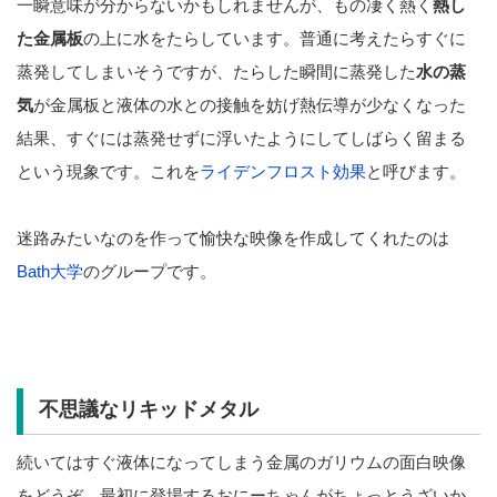
一瞬意味が分からないかもしれませんが、もの凄く熱く
熱し
た金属板
の上に水をたらしています。普通に考えたらすぐに
蒸発してしまいそうですが、たらした瞬間に蒸発した
水の蒸
気
が金属板と液体の水との接触を妨げ熱伝導が少なくなった
結果、すぐには蒸発せずに浮いたようにしてしばらく留まる
という現象です。これを
ライデンフロスト効果
と呼びます。
迷路みたいなのを作って愉快な映像を作成してくれたのは
Bath大学
のグループです。
不思議なリキッドメタル
続いてはすぐ液体になってしまう金属のガリウムの面白映像
をどうぞ。最初に登場するおにーちゃんがちょっとうざいか