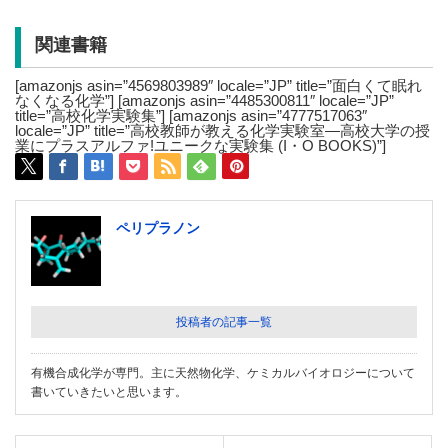
関連書籍
[amazonjs asin=”4569803989″ locale=”JP” title=”面白くて眠れ
なくなる化学”] [amazonjs asin=”4485300811″ locale=”JP”
title=”高校化学実験集”] [amazonjs asin=”4777517063″
locale=”JP” title=”高校教師が教える化学実験室―高校大学の授
業にプラスアルファ!ユニークな実験集 (I・O BOOKS)”]
ペリプラノン
投稿者の記事一覧
有機合成化学が専門。主に天然物化学、ケミカルバイオロジーについて
書いていきたいと思います。