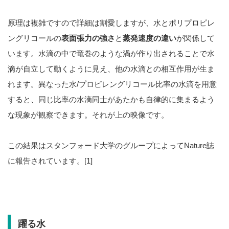
原理は複雑ですので詳細は割愛しますが、水とポリプロピレ
ングリコールの
表面張力の強さ
と
蒸発速度の違い
が関係して
います。水滴の中で竜巻のような渦が作り出されることで水
滴が自立して動くように見え、他の水滴との相互作用が生ま
れます。異なった水/プロピレングリコール比率の水滴を用意
すると、同じ比率の水滴同士があたかも自律的に集まるよう
な現象が観察できます。それが上の映像です。
この結果はスタンフォード大学のグループによってNature誌
に報告されています。[1]
躍る水