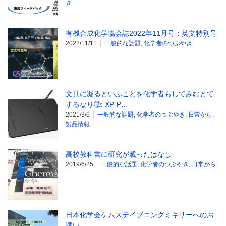
き
有機合成化学協会誌2022年11月号：英文特別号
2022/11/11
一般的な話題
,
化学者のつぶやき
文具に凝るといふことを化学者もしてみむとて
するなり⑫: XP-P…
2021/3/6
一般的な話題
,
化学者のつぶやき
,
日常から
,
製品情報
高校教科書に研究が載ったはなし
2019/6/25
一般的な話題
,
化学者のつぶやき
,
日常から
日本化学会ケムステイブニングミキサーへのお
誘い