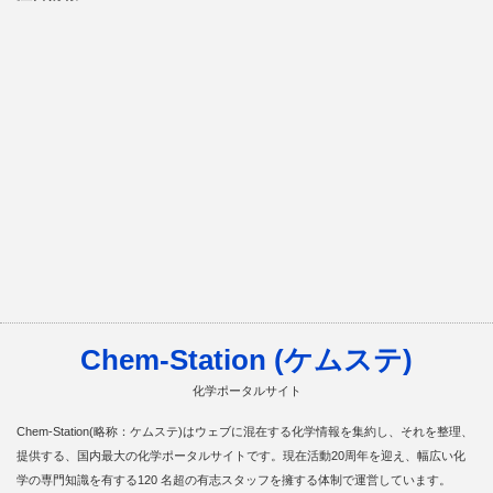
Chem-Station (ケムステ)
化学ポータルサイト
Chem-Station(略称：ケムステ)はウェブに混在する化学情報を集約し、それを整理、
提供する、国内最大の化学ポータルサイトです。現在活動20周年を迎え、幅広い化
学の専門知識を有する120 名超の有志スタッフを擁する体制で運営しています。