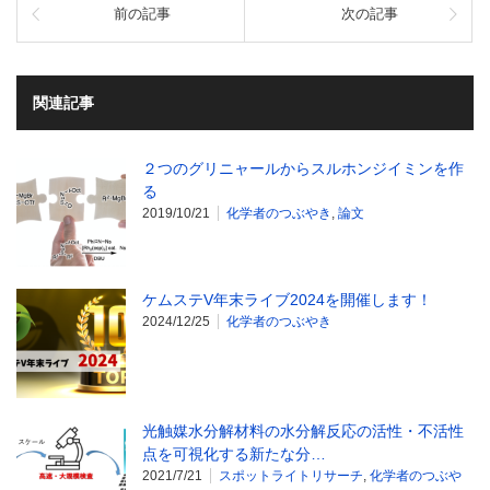
前の記事
次の記事
関連記事
２つのグリニャールからスルホンジイミンを作
る
2019/10/21
化学者のつぶやき
,
論文
ケムステV年末ライブ2024を開催します！
2024/12/25
化学者のつぶやき
光触媒水分解材料の水分解反応の活性・不活性
点を可視化する新たな分…
2021/7/21
スポットライトリサーチ
,
化学者のつぶや