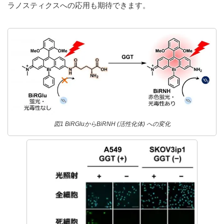
ラノスティクスへの応用も期待できます。
図1 BiRGluからBiRNH (活性化体) への変化