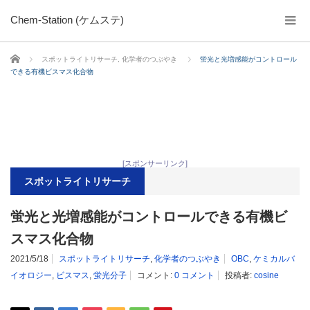
Chem-Station (ケムステ)
ホーム
スポットライトリサーチ
,
化学者のつぶやき
蛍光と光増感能がコントロール
できる有機ビスマス化合物
[スポンサーリンク]
スポットライトリサーチ
蛍光と光増感能がコントロールできる有機ビ
スマス化合物
2021/5/18
スポットライトリサーチ
,
化学者のつぶやき
OBC
,
ケミカルバ
イオロジー
,
ビスマス
,
蛍光分子
コメント:
0 コメント
投稿者:
cosine