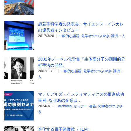
超若手科学者の発表会、サイエンス・インカレ
の優秀者インタビュー
2017/3/20
一般的な話題
,
化学者のつぶやき
,
講演・人
2002年ノーベル化学賞『生体高分子の画期的分
析手法の開発』
2002/11/11
一般的な話題
,
化学者のつぶやき
,
講演・
人
マテリアルズ・インフォマティクスの推進成功
事例 -なぜあの企業は…
2024/3/11
archives
,
セミナー
,
会告
,
化学者のつぶや
き
進化する電子顕微鏡（TEM）