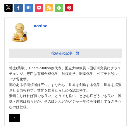
cosine
投稿者の記事一覧
博士(薬学)。Chem-Station副代表。国立大学教員→国研研究員にクラス
チェンジ。専門は有機合成化学、触媒化学、医薬化学、ペプチド/タン
パク質化学。
関心ある学問領域は三つ。すなわち、世界を創造する化学、世界を拡張
させる情報科学、世界を世界たらしめる認知科学。
素晴らしければ何でも良い。どうでも良いことは心底どうでも良い。興
味・趣味は様々だが、そのほとんどがメジャー地位を獲得してなさそう
なのは仕様。
X