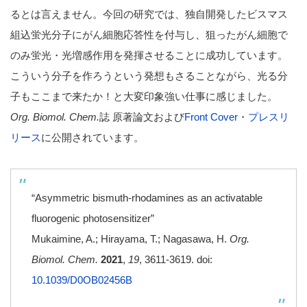
るとは言えません。今回の研究では、独自開発したビスマス
組込蛍光分子にがん細胞応答性を付与し、狙ったがん細胞で
のみ蛍光・光増感作用を発揮させることに成功しています。
こういう分子を作ろうという発想もさることながら、光る分
子もここまで来たか！と大変印象強い仕事に感じました。
Org. Biomol. Chem.
誌 原著論文および
Front Cover
・
プレスリ
リース
に公開されています。
“Asymmetric bismuth-rhodamines as an activatable
fluorogenic photosensitizer”
Mukaimine, A.; Hirayama, T.; Nagasawa, H.
Org.
Biomol. Chem.
2021
,
19
, 3611-3619. doi:
10.1039/D0OB02456B