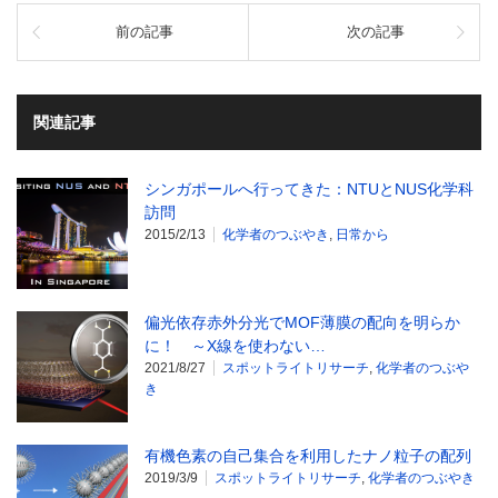
前の記事
次の記事
関連記事
シンガポールへ行ってきた：NTUとNUS化学科
訪問
2015/2/13
化学者のつぶやき
,
日常から
偏光依存赤外分光でMOF薄膜の配向を明らか
に！ ～X線を使わない…
2021/8/27
スポットライトリサーチ
,
化学者のつぶや
き
有機色素の自己集合を利用したナノ粒子の配列
2019/3/9
スポットライトリサーチ
,
化学者のつぶやき