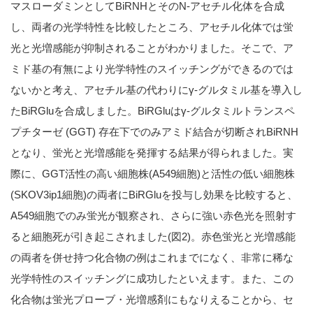
マスローダミンとしてBiRNHとそのN-アセチル化体を合成
し、両者の光学特性を比較したところ、アセチル化体では蛍
光と光増感能が抑制されることがわかりました。そこで、ア
ミド基の有無により光学特性のスイッチングができるのでは
ないかと考え、アセチル基の代わりにγ-グルタミル基を導入し
たBiRGluを合成しました。BiRGluはγ-グルタミルトランスペ
プチターゼ (GGT) 存在下でのみアミド結合が切断されBiRNH
となり、蛍光と光増感能を発揮する結果が得られました。実
際に、GGT活性の高い細胞株(A549細胞)と活性の低い細胞株
(SKOV3ip1細胞)の両者にBiRGluを投与し効果を比較すると、
A549細胞でのみ蛍光が観察され、さらに強い赤色光を照射す
ると細胞死が引き起こされました(図2)。赤色蛍光と光増感能
の両者を併せ持つ化合物の例はこれまでになく、非常に稀な
光学特性のスイッチングに成功したといえます。また、この
化合物は蛍光プローブ・光増感剤にもなりえることから、セ