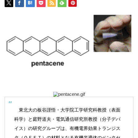
東北大の板谷謹悟・大学院工学研究科教授（表面
科学）と庭野道夫・電気通信研究所教授（分子デバ
イス）の研究グループは、有機電界効果トランジス
タ（ＯＦＥＴ）の材料となる有機半導体のペンタセ