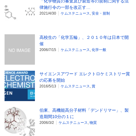
「化学物質の審査及び製造等の規制に関する法
律施行令の一部を改正す…
2021/4/30
ケムステニュース
,
安全・規制
高校生の「化学五輪」、２０１０年は日本で開
催
2006/7/15
ケムステニュース
,
化学一般
サイエンスアワード エレクトロケミストリー賞
の応募を開始
2016/5/13
ケムステニュース
,
賞
伯東、高機能高分子材料「デンドリマー」、製
造期間10分の１に
2006/3/2
ケムステニュース
,
物質