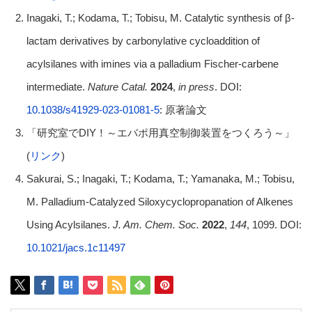
Inagaki, T.; Kodama, T.; Tobisu, M. Catalytic synthesis of β-
lactam derivatives by carbonylative cycloaddition of
acylsilanes with imines via a palladium Fischer-carbene
intermediate.
Nature Catal.
2024
,
in press
. DOI:
10.1038/s41929-023-01081-5
: 原著論文
「研究室でDIY！～エバポ用真空制御装置をつくろう～」
(
リンク
)
Sakurai, S.; Inagaki, T.; Kodama, T.; Yamanaka, M.; Tobisu,
M. Palladium-Catalyzed Siloxycyclopropanation of Alkenes
Using Acylsilanes.
J. Am. Chem. Soc.
2022
,
144
, 1099. DOI:
10.1021/jacs.1c11497