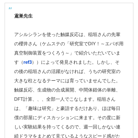
鳶巣先生
アシルシランを使った触媒反応は、稲垣さんの先輩
の櫻井さん（ケムステの「研究室でDIY！～エバポ用
真空制御装置をつくろう～」で紹介いただいていま
す（
ref3
））によって発見されました。しかし、そ
の後の稲垣さんの活躍がなければ、うちの研究室の
大きな柱となるテーマには育っていませんでした。
触媒反応、生成物の合成展開、中間体錯体の単離、
DFT計算、、、全部一人でこなします。稲垣さん
は、「趣味は研究」と豪語するだけあり、ほぼ毎日
僕の部屋にディスカッションに来ます。その度に新
しい実験結果を持ってくるので、週一回しかない連
続ドラマをまとめて見ているようなスピード感がた