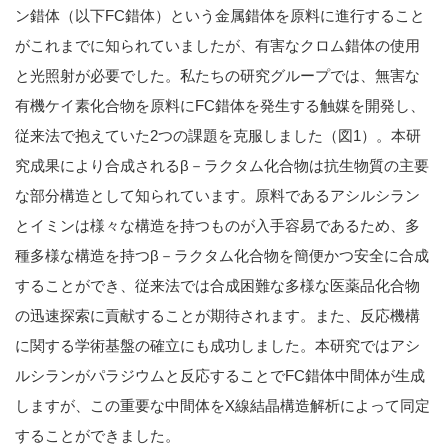
ン錯体（以下FC錯体）という金属錯体を原料に進行すること
がこれまでに知られていましたが、有害なクロム錯体の使用
と光照射が必要でした。私たちの研究グループでは、無害な
有機ケイ素化合物を原料にFC錯体を発生する触媒を開発し、
従来法で抱えていた2つの課題を克服しました（図1）。本研
究成果により合成されるβ－ラクタム化合物は抗生物質の主要
な部分構造として知られています。原料であるアシルシラン
とイミンは様々な構造を持つものが入手容易であるため、多
種多様な構造を持つβ－ラクタム化合物を簡便かつ安全に合成
することができ、従来法では合成困難な多様な医薬品化合物
の迅速探索に貢献することが期待されます。また、反応機構
に関する学術基盤の確立にも成功しました。本研究ではアシ
ルシランがパラジウムと反応することでFC錯体中間体が生成
しますが、この重要な中間体をX線結晶構造解析によって同定
することができました。