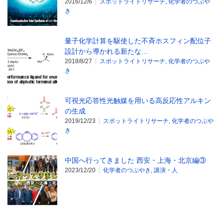
2016/12/6
スポットライトリサーチ
,
化学者のつぶや
き
量子化学計算を駆使した不斉ホスフィン配位子
設計から導かれる新たな…
2018/8/27
スポットライトリサーチ
,
化学者のつぶや
き
可視光応答性光触媒を用いる高反応性アルキン
の生成
2019/12/23
スポットライトリサーチ
,
化学者のつぶや
き
中国へ行ってきました 西安・上海・北京編③
2023/12/20
化学者のつぶやき
,
講演・人