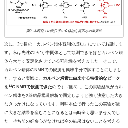
図2. 本研究での配位子の立体的な嵩高さの重要性
次に、2つ目の「カルベン錯体観測の成功」についてお話しま
す。私は先述のIPr*が中間体として観測できるほどカルベン錯
体を大きく安定化させている可能性を考えました。そこで、
カルベン錯体のNMRでの観測を興味半分で試すことにしまし
た。すると実際に、
カルベン炭素に由来する特徴的なピーク
13
を
C NMRで観測できた
のです（図3）。この実験結果がカル
ベン錯体をX線結晶構造解析で同定しようと強く決意した大き
なきっかけになっています。興味本位で行ったこの実験が後
に大きな結果を産むことになるとは当時全く思いませんでし
た。持ち前の好奇心がなければ今の結果はないことを考える