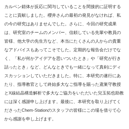
カルベン錯体が反応に関与していることを間接的に証明する
ことに貢献しました。櫻井さんの最初の発見がなければ、私
の今の研究はありませんでした。さらに、今回の研究成果
は、研究室のチームのメンバー、信頼している先輩や教員の
皆様、他大学の先生方など、本当にたくさんの人からの貴重
なアドバイスもあってこそでした。定期的な報告会だけでな
く、「私が何かアイデアを思いついたとき」や「研究が行き
詰ったとき」など、どんなときでも一緒になって真剣にディ
スカッションしていただきました。特に、本研究の遂行にあ
たり、指導教官として終始多大なご指導を賜った鳶巣守教授
とX線結晶構造解析で多大なご協力をいただいた兒玉拓也助教
には深く感謝申し上げます。最後に、本研究を取り上げてく
ださったChem-Stationのスタッフの皆様にこの場を借りて心
から感謝を申し上げます。