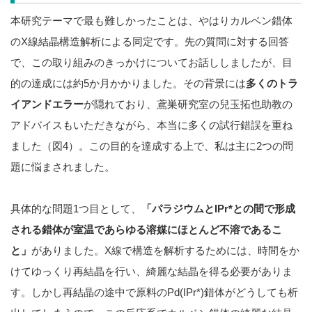
本研究テーマで最も難しかったことは、やはりカルベン錯体
のX線結晶構造解析による同定です。先の質問に対する回答
で、この取り組みのきっかけについてお話ししましたが、目
的の達成には約5か月かかりました。その背景には
多くのトラ
イアンドエラー
が隠れており、鳶巣研究室の兒玉拓也助教の
アドバイスもいただきながら、本当に多くの試行錯誤を重ね
ました（図4）。この目的を達成する上で、私は主に2つの問
題に悩まされました。
具体的な問題1つ目として、
「パラジウムとIPr*との間で形成
される錯体が室温であらゆる溶媒にほとんど不溶であるこ
と」
がありました。X線で構造を解析するためには、時間をか
けてゆっくり再結晶を行い、綺麗な結晶を得る必要がありま
す。しかし再結晶の途中で原料のPd(IPr*)錯体がどうしても析