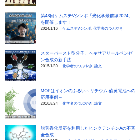
第43回ケムステVシンポ「光化学最前線2024」
を開催します！
2024/1/16
ケムステVシンポ
,
化学者のつぶやき
スターバースト型分子、ヘキサアリールベンゼ
ン合成の新手法
2015/1/30
化学者のつぶやき
,
論文
MOFはイオンのふるい～リチウム-硫黄電池への
応用事例～
2016/8/24
化学者のつぶやき
,
論文
脱芳香化反応を利用したヒンクデンチンAの不斉
全合成