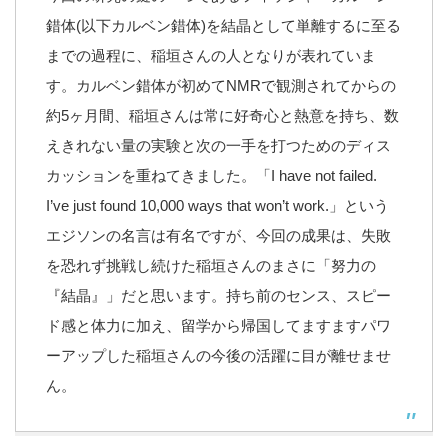
錯体(以下カルベン錯体)を結晶として単離するに至る
までの過程に、稲垣さんの人となりが表れていま
す。カルベン錯体が初めてNMRで観測されてからの
約5ヶ月間、稲垣さんは常に好奇心と熱意を持ち、数
えきれない量の実験と次の一手を打つためのディス
カッションを重ねてきました。「I have not failed.
I’ve just found 10,000 ways that won’t work.」という
エジソンの名言は有名ですが、今回の成果は、失敗
を恐れず挑戦し続けた稲垣さんのまさに「努力の
『結晶』」だと思います。持ち前のセンス、スピー
ド感と体力に加え、留学から帰国してますますパワ
ーアップした稲垣さんの今後の活躍に目が離せませ
ん。