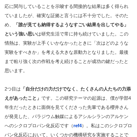
応に関与していることを示唆する間接的な結果は多く得られ
ていましたが、確実な証拠と言うには不十分でした。そのた
め、
「誰が見ても納得するようなすごい結果を出してやる」
という強い思い
は研究生活で常に持ち続けていました。この
情熱は、実験が上手くいかなかったときに「次はどのような
実験をすべきか」を考える大きな原動力となりました。最後
まで粘り強く次の作戦を考え続けることが成功の鍵だったと
思います。
2つ目は
「自分だけの力だけでなく、たくさんの人たちの力添
えがあったこと」
です。この研究テーマの起源は、僕が学部4
年生だったときに面倒を見てくださった先輩である櫻井さん
が発見した、パラジウム触媒によるアシルシランのアルケン
へのシクロプロパン化反応です（
ref4
）。私はこのシクロプロ
パン化反応において、いくつかの機構研究を実施することで