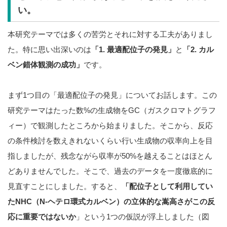
い。
本研究テーマでは多くの苦労とそれに対する工夫がありまし
た。特に思い出深いのは
「1. 最適配位子の発見」
と
「2. カル
ベン錯体観測の成功」
です。
まず1つ目の「最適配位子の発見」についてお話します。この
研究テーマはたった数%の生成物をGC（ガスクロマトグラフ
ィー）で観測したところから始まりました。そこから、反応
の条件検討を数えきれないくらい行い生成物の収率向上を目
指しましたが、残念ながら収率が50%を越えることはほとん
どありませんでした。そこで、過去のデータを一度徹底的に
見直すことにしました。すると、
「配位子として利用してい
たNHC（N-ヘテロ環式カルベン）の立体的な嵩高さがこの反
応に重要ではないか
」という1つの仮説が浮上しました（図