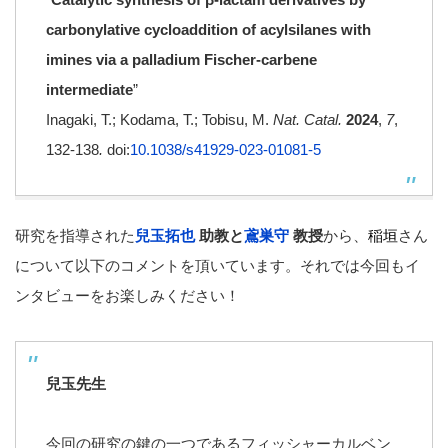
carbonylative cycloaddition of acylsilanes with
imines via a palladium Fischer-carbene
intermediate
”
Inagaki, T.; Kodama, T.; Tobisu, M.
Nat. Catal.
2024
,
7
,
132-138
.
doi:
10.1038/s41929-023-01081-5
研究を指導された
兒玉拓也
助教と
鳶巣守
教授
から、
稲垣
さん
について以下のコメントを頂いています。それでは今回もイ
ンタビューをお楽しみください！
兒玉先生
今回の研究の鍵の一つであるフィッシャーカルベン