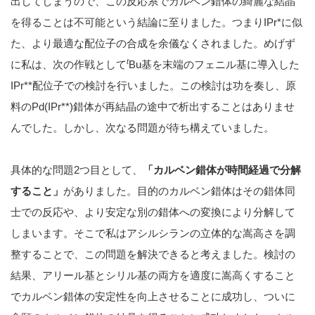
出してしまうので、この反応系でカルベン錯体の綺麗な結晶
を得ることは不可能という結論に至りました。つまりIPr*に似
た、より最適な配位子の合成を余儀なくされました。めげず
t
に私は、次の作戦として
Bu基を末端のフェニル基に導入した
IPr**配位子での検討を行いました。この検討は功を奏し、原
料のPd(IPr**)錯体が再結晶の途中で析出することはありませ
んでした。しかし、次なる問題が待ち構えていました。
具体的な問題2つ目として、
「カルベン錯体が時間経過で分解
すること」
がありました。目的のカルベン錯体はその錯体同
士での反応や、より安定な別の錯体への変換により分解して
しまいます。そこで私はアシルシランの立体的な嵩高さを調
整することで、この問題を解決できると考えました。検討の
結果、アリール基とシリル基の両方を適度に嵩高くすること
でカルベン錯体の安定性を向上させることに成功し、ついに