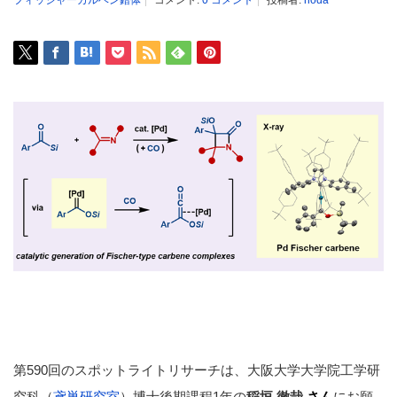
フィッシャーカルベン錯体
コメント:
0 コメント
投稿者:
hoda
第590回のスポットライトリサーチは、大阪大学大学院工学研
究科（
鳶巣研究室
）博士後期課程1年の
稲垣 徹哉
さん
にお願