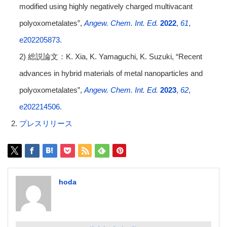
modified using highly negatively charged multivacant
polyoxometalates”,
Angew. Chem. Int. Ed.
2022
,
61
,
e202205873.
2) 総説論文：K. Xia, K. Yamaguchi, K. Suzuki, “Recent
advances in hybrid materials of metal nanoparticles and
polyoxometalates”,
Angew. Chem. Int. Ed.
2023
,
62
,
e202214506.
プレスリリース
hoda