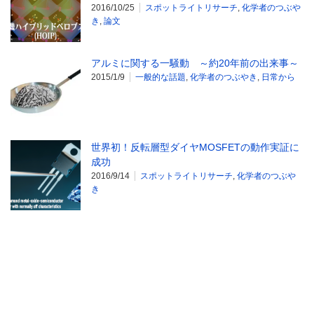
2016/10/25
スポットライトリサーチ
,
化学者のつぶや
き
,
論文
アルミに関する一騒動 ～約20年前の出来事～
2015/1/9
一般的な話題
,
化学者のつぶやき
,
日常から
世界初！反転層型ダイヤMOSFETの動作実証に
成功
2016/9/14
スポットライトリサーチ
,
化学者のつぶや
き