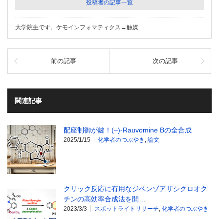
投稿者の記事一覧
大学院生です。ケモインフォマティクス→触媒
前の記事
次の記事
関連記事
配座制御が鍵！(–)-Rauvomine Bの全合成
2025/1/15
化学者のつぶやき
,
論文
クリック反応に有用なジベンゾアザシクロオク
チンの高効率合成法を開…
2023/3/3
スポットライトリサーチ
,
化学者のつぶやき