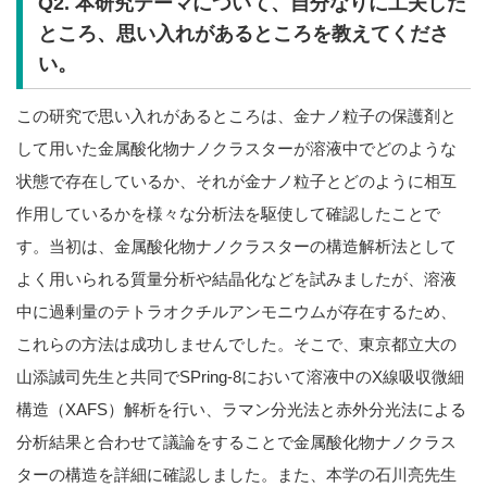
Q2. 本研究テーマについて、自分なりに工夫した
ところ、思い入れがあるところを教えてくださ
い。
この研究で思い入れがあるところは、金ナノ粒子の保護剤と
して用いた金属酸化物ナノクラスターが溶液中でどのような
状態で存在しているか、それが金ナノ粒子とどのように相互
作用しているかを様々な分析法を駆使して確認したことで
す。当初は、金属酸化物ナノクラスターの構造解析法として
よく用いられる質量分析や結晶化などを試みましたが、溶液
中に過剰量のテトラオクチルアンモニウムが存在するため、
これらの方法は成功しませんでした。そこで、東京都立大の
山添誠司先生と共同でSPring-8において溶液中のX線吸収微細
構造（XAFS）解析を行い、ラマン分光法と赤外分光法による
分析結果と合わせて議論をすることで金属酸化物ナノクラス
ターの構造を詳細に確認しました。また、本学の石川亮先生