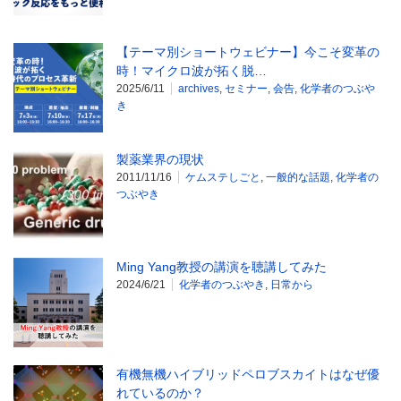
【テーマ別ショートウェビナー】今こそ変革の
時！マイクロ波が拓く脱…
2025/6/11
archives
,
セミナー
,
会告
,
化学者のつぶや
き
製薬業界の現状
2011/11/16
ケムステしごと
,
一般的な話題
,
化学者の
つぶやき
Ming Yang教授の講演を聴講してみた
2024/6/21
化学者のつぶやき
,
日常から
有機無機ハイブリッドペロブスカイトはなぜ優
れているのか？