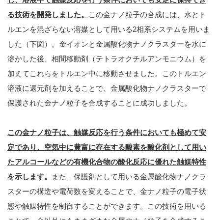
る技術を開発しました。
この金ナノ粒子の合成には、水とト
ルエンを混ざらない溶媒として用いる2相系システムを用いま
した（下図）。金イオンと金属酸化物ナノクラスターを水に
溶かした後、相間移動剤（テトラオクチルアンモニウム）を
加えてこれらをトルエン中に移動させました。このトルエン
溶液に還元剤を加えることで、金属酸化物ナノクラスターで
保護された金ナノ粒子を合成することに成功しました。
この金ナノ粒子は、触媒反応を行う条件においても極めて安
定であり、空気中に豊富に存在する酸素を酸化剤として用い
たアルコールなどの有機化合物の酸化反応に優れた触媒特性
を示します。
また、保護剤として用いる金属酸化物ナノクラ
スターの構造や電荷数を変えることで、金ナノ粒子の電子状
態や触媒特性を制御することができます。この技術を用いる