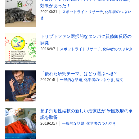
効果があった！
2021/3/31
スポットライトリサーチ
,
化学者のつぶや
き
トリプトファン選択的なタンパク質修飾反応の
開発
2016/9/7
スポットライトリサーチ
,
化学者のつぶやき
「優れた研究テーマ」はどう選ぶべき?
2012/1/5
一般的な話題
,
化学者のつぶやき
,
論文
超多剤耐性結核の新しい治療法が 米国政府の承
認を取得
2019/10/7
一般的な話題
,
化学者のつぶやき