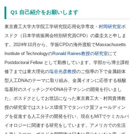
Q1 自己紹介をお願いします
東京農工大学大学院工学研究院応用化学専攻・
村岡研究室
ポ
スドク（日本学術振興会特別研究員CPD）の森圭太と申しま
す。2024年10月から、学振CPDの海外渡航でMassachusetts
Institute of Technologyの
Ronald Raines教授の研究室
にて
Postdoctoral Fellow として勤務しています。学部から博士課程
修了までは東大理化の
塩谷光彦教授
のご指導の下で金属錯体
型人工DNAのテーマに取り組み、金属イオンに応答する核酸
塩基対のスイッチングやDNA分子マシンの開発を行いまし
た。ポスドクとしてお世話になった東京農工大・村岡貴博教
授の研究室ではストレス環境下でタンパク質フォールディン
グを促進する人工分子の開発を行い、現在もMITでケミカルバ
イオロジーに関連する研究をしています。アメリカでの生活