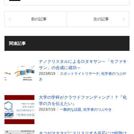
前の記事
次の記事
関連記事
ナノクリスタルによるロタキサン～「モファキ
サン」の合成に成功～
2023/8/19
スポットライトリサーチ
,
化学者のつぶや
き
大学の学科がクラウドファンディング！？『化
学の力を伝えたい』
2023/7/19
一般的な話題
,
化学者のつぶやき
ネコがマタタビにスリスリする反応には蚊除け