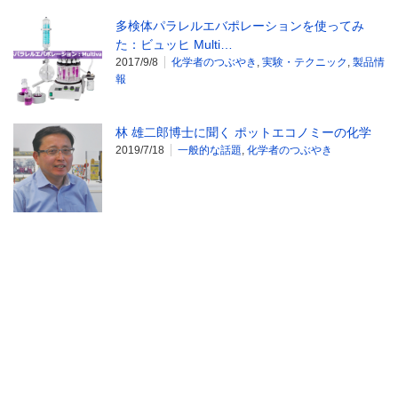
多検体パラレルエバポレーションを使ってみ
た：ビュッヒ Multi…
2017/9/8
化学者のつぶやき
,
実験・テクニック
,
製品情
報
林 雄二郎博士に聞く ポットエコノミーの化学
2019/7/18
一般的な話題
,
化学者のつぶやき